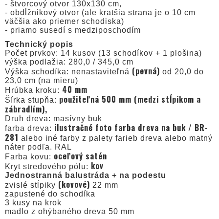
- štvorcový otvor 130x130 cm,
- obdĺžnikový otvor (ale kratšia strana je o 10 cm
väčšia ako priemer schodiska)
- priamo susedí s medziposchodím
Technický popis
Počet prvkov: 14 kusov (13 schodíkov + 1 plošina)
výška podlažia: 280,0 / 345,0 cm
(pevná)
Výška schodíka: nenastaviteľná
od 20,0 do
23,0 cm (na mieru)
40 mm
Hrúbka kroku:
použiteľná 500 mm (medzi stĺpikom a
Šírka stupňa:
zábradlím),
Druh dreva: masívny buk
ilustračné foto farba dreva na buk / BR-
farba dreva:
281
alebo iné farby z palety farieb dreva alebo matný
náter podľa. RAL
oceľový satén
Farba kovu:
kov
Kryt stredového pólu:
Jednostranná balustráda + na podestu
(kovové)
zvislé stĺpiky
22 mm
zapustené do schodíka
3 kusy na krok
madlo z ohýbaného dreva 50 mm