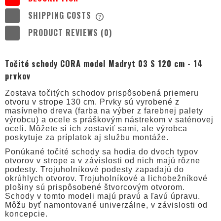
SHIPPING COSTS
THE PRICE DOES NOT INCLUDE ANY
POSSIBLE PAYMENT COSTS
PRODUCT REVIEWS (0)
Točité schody CORA model Madryt 03 S 120 cm - 14
prvkov
Zostava točitých schodov prispôsobená priemeru
otvoru v strope 130 cm. Prvky sú vyrobené z
masívneho dreva (farba na výber z farebnej palety
výrobcu) a ocele s práškovým nástrekom v saténovej
oceli. Môžete si ich zostaviť sami, ale výrobca
poskytuje za príplatok aj službu montáže.
Ponúkané točité schody sa hodia do dvoch typov
otvorov v strope a v závislosti od nich majú rôzne
podesty. Trojuholníkové podesty zapadajú do
okrúhlych otvorov. Trojuholníkové a lichobežníkové
plošiny sú prispôsobené štvorcovým otvorom.
Schody v tomto modeli majú pravú a ľavú úpravu.
Môžu byť namontované univerzálne, v závislosti od
koncepcie.