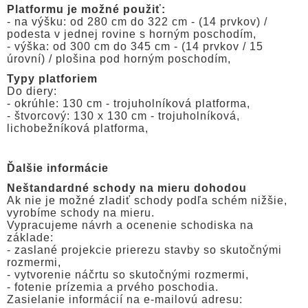
Platformu je možné použiť:
- na výšku: od 280 cm do 322 cm - (14 prvkov) /
podesta v jednej rovine s horným poschodím,
- výška: od 300 cm do 345 cm - (14 prvkov / 15
úrovní) / plošina pod horným poschodím,
Typy platforiem
Do diery:
- okrúhle: 130 cm - trojuholníková platforma,
- štvorcový: 130 x 130 cm - trojuholníková,
lichobežníková platforma,
Ďalšie informácie
Neštandardné schody na mieru dohodou
Ak nie je možné zladiť schody podľa schém nižšie,
vyrobíme schody na mieru.
Vypracujeme návrh a ocenenie schodiska na
základe:
- zaslané projekcie prierezu stavby so skutočnými
rozmermi,
- vytvorenie náčrtu so skutočnými rozmermi,
- fotenie prízemia a prvého poschodia.
Zasielanie informácií na e-mailovú adresu: