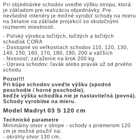
Pri objednávke schodov uveďte výšku stropu, ktorá
je základom pre realizáciu objednávky. Pre
nevšedné interiéry je možné vyrobiť schody na mieru
na želanie na základe projekcií so skutočnými
rozmermi miestnosti.
- Poľský výrobca točitých, točitých a točitých
schodísk CORA
- Dostupné vo veľkostiach schodov 110, 120, 130,
140, 150, 160, 170, 180, 190, 200 a väčších
- Nosnosť: zaťaženie na krok 200 kg.
- Úprava schodov: ľavák alebo pravák už od prvého
schodu
Pozor!!!
Pri kúpe schodov uveďte výšku (spodné
poschodie / horné poschodie),
keďže výška schodíka nie je nastaviteľná (pevná).
Schody vyrobíme na mieru.
Model Madryt 03 S 120 cm
Technické parametre
Minimálny otvor v strope - schody s priemerom 120
cm je možné použiť na:
- okrúhly otvor 130 cm,