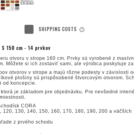
SHIPPING COSTS
THE PRICE DOES NOT INC
 S 150 cm - 14 prvkov
POSSIBLE PAYMENT COS
ru otvoru v strope 160 cm. Prvky sú vyrobené z masívne
. Môžete si ich zostaviť sami, ale výrobca poskytuje za
ov otvorov v strope a majú rôzne podesty v závislosti o
níkové plošiny sú prispôsobené štvorcovým otvorom. Sc
i od koncepcie.
 ktorá je základom pre objednávku. Pre nevšedné interi
miestnosti.
h schodísk CORA
 120, 130, 140, 150, 160, 170, 180, 190, 200 a väčších
ohľade z prvého schodu