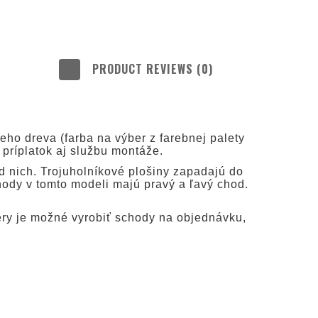
PRODUCT REVIEWS (0)
LUDE ANY
TS
ho dreva (farba na výber z farebnej palety
 príplatok aj službu montáže.
d nich. Trojuholníkové plošiny zapadajú do
hody v tomto modeli majú pravý a ľavý chod.
éry je možné vyrobiť schody na objednávku,