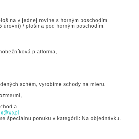
 plošina v jednej rovine s horným poschodím,
15 úrovní) / plošina pod horným poschodím,
ichobežníková platforma,
vedených schém, vyrobíme schody na mieru.
rozmermi,
schodia.
ro@wp.pl
e špeciálnu ponuku v kategórii: Na objednávku.