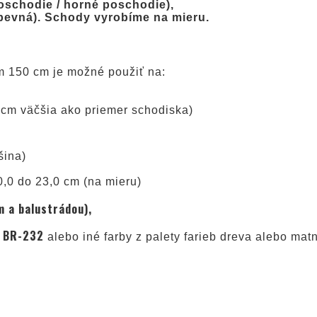
schodie / horné poschodie),
(pevná). Schody vyrobíme na mieru.
om 150 cm je možné použiť na:
10 cm väčšia ako priemer schodiska)
šina)
0,0 do 23,0 cm (na mieru)
 a balustrádou),
/ BR-232
alebo iné farby z palety farieb dreva alebo mat