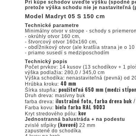
Pri kúpe schodov uveďte výšku (spodné po
pretože výška schodu nie je nastaviteľná 
Model Madryt 05 S 150 cm
Technické parametre
Minimálny otvor v strope - schody s priemer
- okrúhly otvor 160 cm,
- štvorcový otvor 160x160 cm,
- obdĺžnikový otvor (ale kratšia strana je o 
- priamo susedí s medziposchodím
Technický popis
Počet prvkov: 14 kusov (13 schodíkov + 1 plo
výška podlažia: 280,0 / 345,0 cm
Výška schodíka: nenastaviteľná (pevná) od 2
40 mm
Hrúbka kroku:
použiteľná 650 mm (medzi stĺpom
Šírka stupňa:
Druh dreva: masívny buk
ilustračné foto, farba dreva buk 
farba dreva:
biela farba RAL 9003
Farba kovu:
kov
Kryt stredového pólu:
Jednostranná balustráda + na podestu
(kovové)
zvislé stĺpiky
22 mm
zapustené do schodíka