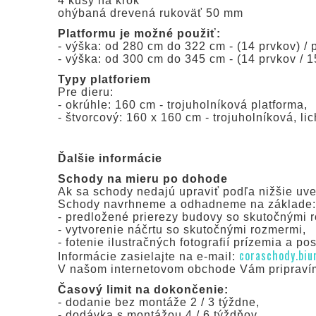
4 kusy na krok
ohýbaná drevená rukoväť 50 mm
Platformu je možné použiť:
- výška: od 280 cm do 322 cm - (14 prvkov) /
- výška: od 300 cm do 345 cm - (14 prvkov / 
Typy platforiem
Pre dieru:
- okrúhle: 160 cm - trojuholníková platforma,
- štvorcový: 160 x 160 cm - trojuholníková, l
Ďalšie informácie
Schody na mieru po dohode
Ak sa schody nedajú upraviť podľa nižšie u
Schody navrhneme a odhadneme na základe:
- predložené prierezy budovy so skutočnými 
- vytvorenie náčrtu so skutočnými rozmermi,
- fotenie ilustračných fotografií prízemia a po
coraschody.biu
Informácie zasielajte na e-mail:
V našom internetovom obchode Vám pripravím
Časový limit na dokončenie:
- dodanie bez montáže 2 / 3 týždne,
- dodávka s montážou 4 / 6 týždňov,