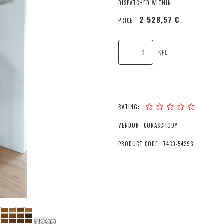
DISPATCHED WITHIN:
2 528,57 €
PRICE:
KPL.
RATING:
VENDOR:
CORASCHODY
PRODUCT CODE:
74C0-54393