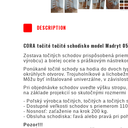
DESCRIPTION
CORA točité točité schodisko model Madryt 05
Zostava točitých schodov prispôsobená prieme
výrobcu) a bielej ocele s práškovým nástrekom
Ponúkané točité schody sa hodia do dvoch typ
okrúhlych otvorov. Trojuholníkové a lichobež
Môžu byť inštalované univerzálne, v závislost
Pri objednávke schodov uveďte výšku stropu,
na základe projekcií so skutočnými rozmermi 
- Poľský výrobca točitých, točitých a točitýc
- Dostupné veľkosti schodov s priemerom 110,
- Nosnosť: zaťaženie na krok 200 kg.
- Obsluha schodiska: ľavá alebo pravá pri p
Pozor!!!