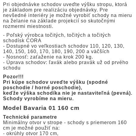
Pri objednávke schodov uveďte výšku stropu, ktorá
je základom pre realizáciu objednávky. Pre
nevšedné interiéry je možné vyrobiť schody na mieru
na želanie na základe projekcií so skutočnými
rozmermi miestnosti.
- Poľský výrobca točitých, točitých a točitých
schodísk CORA
- Dostupné vo veľkostiach schodov 110, 120, 130,
140, 150, 160, 170, 180, 190, 200 a väčších
- Nosnosť: zaťaženie na krok 200 kg.
- Úprava schodov: ľavák alebo pravák už od prvého
schodu
Pozor!!!
Pri kúpe schodov uveďte výšku (spodné
poschodie / horné poschodie),
keďže výška schodíka nie je nastaviteľná (pevná).
Schody vyrobíme na mieru.
Model Bavaria 01 160 cm
Technické parametre
Minimálny otvor v strope - schody s priemerom 160
cm je možné použiť na:
- okrúhly otvor 170 cm,