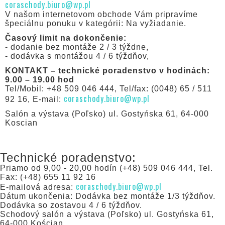
coraschody.biuro@wp.pl
V našom internetovom obchode Vám pripravíme
špeciálnu ponuku v kategórii: Na vyžiadanie.
Časový limit na dokončenie:
- dodanie bez montáže 2 / 3 týždne,
- dodávka s montážou 4 / 6 týždňov,
KONTAKT – technické poradenstvo v hodinách:
9.00 – 19.00 hod
Tel/Mobil: +48 509 046 444, Tel/fax: (0048) 65 / 511
coraschody.biuro@wp.pl
92 16, E-mail:
Salón a výstava (Poľsko) ul. Gostyńska 61, 64-000
Koscian
Technické poradenstvo:
Priamo od 9,00 - 20,00 hodín (+48) 509 046 444, Tel.
Fax: (+48) 655 11 92 16
coraschody.biuro@wp.pl
E-mailová adresa:
Dátum ukončenia: Dodávka bez montáže 1/3 týždňov.
Dodávka so zostavou 4 / 6 týždňov.
Schodový salón a výstava (Poľsko) ul. Gostyńska 61,
64-000 Kościan