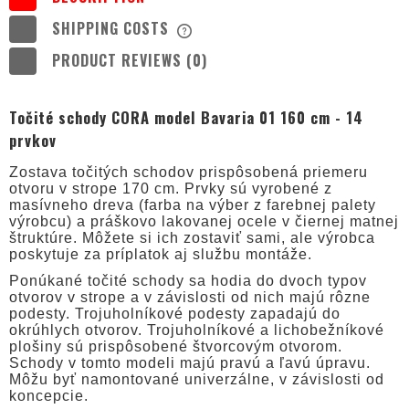
SHIPPING COSTS
THE PRICE DOES NOT INCLUDE ANY
POSSIBLE PAYMENT COSTS
PRODUCT REVIEWS (0)
Točité schody CORA model Bavaria 01 160 cm - 14
prvkov
Zostava točitých schodov prispôsobená priemeru
otvoru v strope 170 cm. Prvky sú vyrobené z
masívneho dreva (farba na výber z farebnej palety
výrobcu) a práškovo lakovanej ocele v čiernej matnej
štruktúre. Môžete si ich zostaviť sami, ale výrobca
poskytuje za príplatok aj službu montáže.
Ponúkané točité schody sa hodia do dvoch typov
otvorov v strope a v závislosti od nich majú rôzne
podesty. Trojuholníkové podesty zapadajú do
okrúhlych otvorov. Trojuholníkové a lichobežníkové
plošiny sú prispôsobené štvorcovým otvorom.
Schody v tomto modeli majú pravú a ľavú úpravu.
Môžu byť namontované univerzálne, v závislosti od
koncepcie.