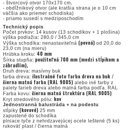
- štvorcový otvor 170x170 cm,
- obdĺžnikový otvor (ale kratšia strana je o 10 cm
väčšia ako priemer schodiska)
- priamo susedí s medziposchodím
Technický popis
Počet prvkov: 14 kusov (13 schodíkov + 1 plošina)
výška podlažia: 280,0 / 345,0 cm
(pevná)
Výška schodíka: nenastaviteľná
od 20,0 do
23,0 cm (na mieru)
40 mm
Hrúbka kroku:
použiteľná 700 mm (medzi stĺpikom a
Šírka stupňa:
zábradlím),
Druh dreva: masívny buk
ilustračné foto farba dreva na buk /
farba dreva:
čierna matná farba (RAL 9005)
alebo iné farby z
palety farieb dreva alebo matná farba podľa. RAL
čierna matná štruktúra (RAL 9005)
Farba kovu:
kov
Kryt stredového pólu:
Jednostranná balustráda + na podestu
(kovové)
stĺpiky
25 mm
zapustené do schodíka
plniace tyče z nehrdzavejúcej ocele leštené (5 ks)
rukoväť plast / čierna matná