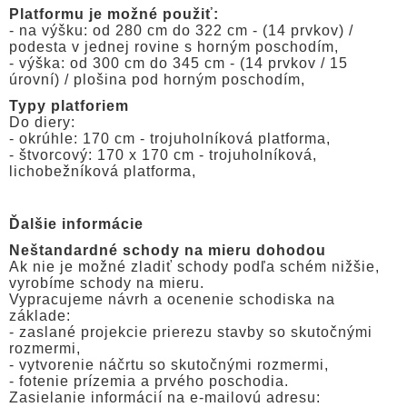
Platformu je možné použiť:
- na výšku: od 280 cm do 322 cm - (14 prvkov) /
podesta v jednej rovine s horným poschodím,
- výška: od 300 cm do 345 cm - (14 prvkov / 15
úrovní) / plošina pod horným poschodím,
Typy platforiem
Do diery:
- okrúhle: 170 cm - trojuholníková platforma,
- štvorcový: 170 x 170 cm - trojuholníková,
lichobežníková platforma,
Ďalšie informácie
Neštandardné schody na mieru dohodou
Ak nie je možné zladiť schody podľa schém nižšie,
vyrobíme schody na mieru.
Vypracujeme návrh a ocenenie schodiska na
základe:
- zaslané projekcie prierezu stavby so skutočnými
rozmermi,
- vytvorenie náčrtu so skutočnými rozmermi,
- fotenie prízemia a prvého poschodia.
Zasielanie informácií na e-mailovú adresu: