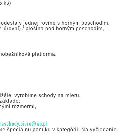
5 ks)
 podesta v jednej rovine s horným poschodím,
14 úrovní) / plošina pod horným poschodím,
ichobežníková platforma,
ižšie, vyrobíme schody na mieru.
základe:
čnými rozmermi,
raschody.biuro@wp.pl
e špeciálnu ponuku v kategórii: Na vyžiadanie.