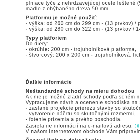
plniace tyče z nehrdzavejúcej ocele leštené (
madlo z ohýbaného dreva 50 mm
Platformu je možné použiť:
- výška: od 260 cm do 299 cm - (13 prvkov) /
- výška: od 280 cm do 322 cm - (13 prvkov / 
Typy platforiem
Do diery:
- okrúhle: 200 cm - trojuholníková platforma,
- štvorcový: 200 x 200 cm - trojuholníková, l
Ďalšie informácie
Neštandardné schody na mieru dohodou
Ak nie je možné zladiť schody podľa schém n
Vypracujeme návrh a ocenenie schodiska na 
- zaslané projekcie prierezu stavby so skuto
- vytvorenie náčrtu so skutočnými rozmermi,
- fotenie prízemia a prvého poschodia.
co
Zasielanie informácií na e-mailovú adresu:
V našom internetovom obchode Vám pripravím