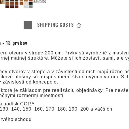
SHIPPING COSTS
THE PRICE DOES NOT INC
 - 13 prvkov
POSSIBLE PAYMENT COS
ru otvoru v strope 200 cm. Prvky sú vyrobené z masívne
rnej matnej štruktúre. Môžete si ich zostaviť sami, ale v
ov otvorov v strope a v závislosti od nich majú rôzne 
žníkové plošiny sú prispôsobené štvorcovým otvorom. Sc
 závislosti od koncepcie.
ktorá je základom pre realizáciu objednávky. Pre nevše
točnými rozmermi miestnosti.
h schodísk CORA
130, 140, 150, 160, 170, 180, 190, 200 a väčších
prvého schodu