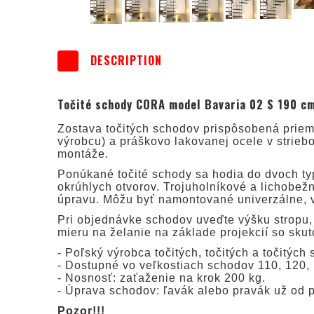
DESCRIPTION
Točité schody CORA model Bavaria 02 S 190 cm
Zostava točitých schodov prispôsobená prieme
výrobcu) a práškovo lakovanej ocele v striebo
montáže.
Ponúkané točité schody sa hodia do dvoch typ
okrúhlych otvorov. Trojuholníkové a lichobe
úpravu. Môžu byť namontované univerzálne, v
Pri objednávke schodov uveďte výšku stropu, 
mieru na želanie na základe projekcií so sku
- Poľský výrobca točitých, točitých a točitýc
- Dostupné vo veľkostiach schodov 110, 120, 
- Nosnosť: zaťaženie na krok 200 kg.
- Úprava schodov: ľavák alebo pravák už od 
Pozor!!!