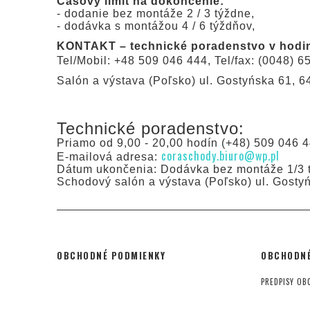
Časový limit na dokončenie:
- dodanie bez montáže 2 / 3 týždne,
- dodávka s montážou 4 / 6 týždňov,
KONTAKT – technické poradenstvo v hodin
Tel/Mobil: +48 509 046 444, Tel/fax: (0048) 6
Salón a výstava (Poľsko) ul. Gostyńska 61, 
Technické poradenstvo:
Priamo od 9,00 - 20,00 hodín (+48) 509 046 4
coraschody.biuro@wp.pl
E-mailová adresa:
Dátum ukončenia: Dodávka bez montáže 1/3 t
Schodový salón a výstava (Poľsko) ul. Gosty
OBCHODNÉ PODMIENKY
OBCHODNÉ
PREDPISY OB