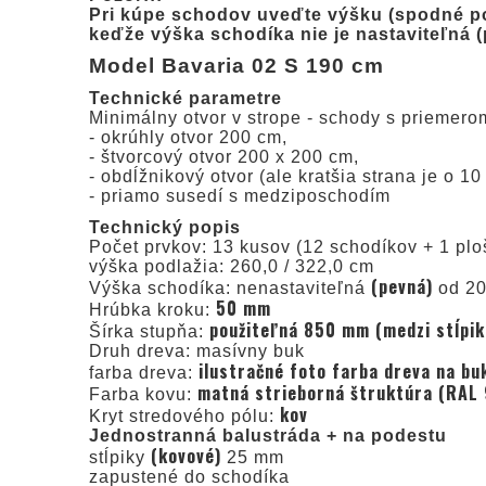
Pri kúpe schodov uveďte výšku (spodné po
keďže výška schodíka nie je nastaviteľná 
Model Bavaria 02 S 190 cm
Technické parametre
Minimálny otvor v strope - schody s priemer
- okrúhly otvor 200 cm,
- štvorcový otvor 200 x 200 cm,
- obdĺžnikový otvor (ale kratšia strana je o 
- priamo susedí s medziposchodím
Technický popis
Počet prvkov: 13 kusov (12 schodíkov + 1 plo
výška podlažia: 260,0 / 322,0 cm
(pevná)
Výška schodíka: nenastaviteľná
od 20
50 mm
Hrúbka kroku:
použiteľná 850 mm (medzi stĺpik
Šírka stupňa:
Druh dreva: masívny buk
ilustračné foto farba dreva na b
farba dreva:
matná strieborná štruktúra (RAL
Farba kovu:
kov
Kryt stredového pólu:
Jednostranná balustráda + na podestu
(kovové)
stĺpiky
25 mm
zapustené do schodíka