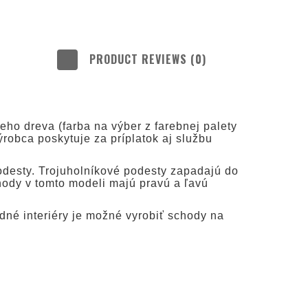
PRODUCT REVIEWS (0)
LUDE ANY
TS
ho dreva (farba na výber z farebnej palety
ýrobca poskytuje za príplatok aj službu
podesty. Trojuholníkové podesty zapadajú do
hody v tomto modeli majú pravú a ľavú
dné interiéry je možné vyrobiť schody na