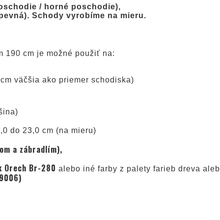
schodie / horné poschodie),
(pevná). Schody vyrobíme na mieru.
om 190 cm je možné použiť na:
10 cm väčšia ako priemer schodiska)
šina)
,0 do 23,0 cm (na mieru)
om a zábradlím),
uk Orech Br-280
alebo iné farby z palety farieb dreva al
 9006)