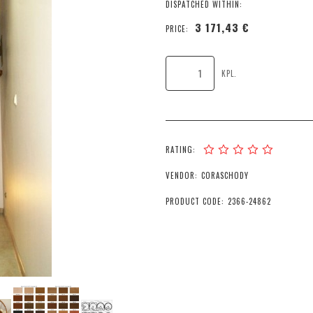
DISPATCHED WITHIN:
3 171,43 €
PRICE:
KPL.
RATING:
VENDOR:
CORASCHODY
PRODUCT CODE:
2366-24862