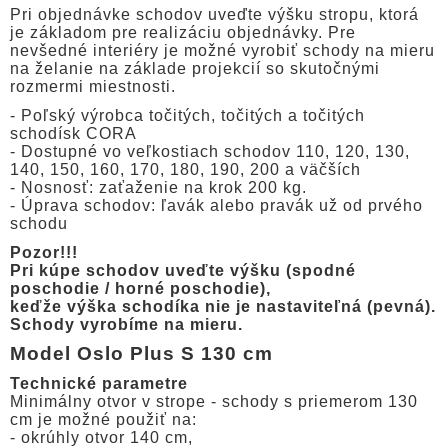
Pri objednávke schodov uveďte výšku stropu, ktorá
je základom pre realizáciu objednávky. Pre
nevšedné interiéry je možné vyrobiť schody na mieru
na želanie na základe projekcií so skutočnými
rozmermi miestnosti.
- Poľský výrobca točitých, točitých a točitých
schodísk CORA
- Dostupné vo veľkostiach schodov 110, 120, 130,
140, 150, 160, 170, 180, 190, 200 a väčších
- Nosnosť: zaťaženie na krok 200 kg.
- Úprava schodov: ľavák alebo pravák už od prvého
schodu
Pozor!!!
Pri kúpe schodov uveďte výšku (spodné
poschodie / horné poschodie),
keďže výška schodíka nie je nastaviteľná (pevná).
Schody vyrobíme na mieru.
Model Oslo Plus S 130 cm
Technické parametre
Minimálny otvor v strope - schody s priemerom 130
cm je možné použiť na:
- okrúhly otvor 140 cm,