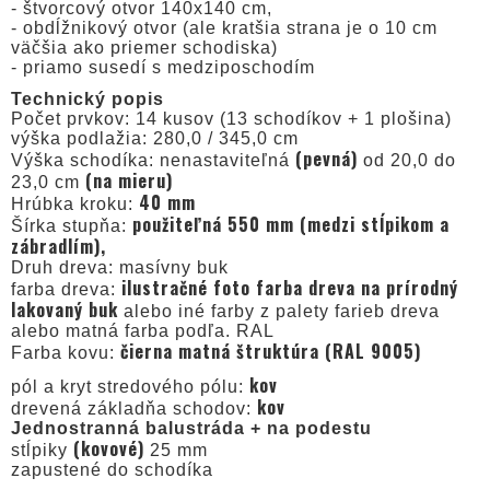
- štvorcový otvor 140x140 cm,
- obdĺžnikový otvor (ale kratšia strana je o 10 cm
väčšia ako priemer schodiska)
- priamo susedí s medziposchodím
Technický popis
Počet prvkov: 14 kusov (13 schodíkov + 1 plošina)
výška podlažia: 280,0 / 345,0 cm
(pevná)
Výška schodíka: nenastaviteľná
od 20,0 do
(na mieru)
23,0 cm
40 mm
Hrúbka kroku:
použiteľná 550 mm (medzi stĺpikom a
Šírka stupňa:
zábradlím),
Druh dreva: masívny buk
ilustračné foto farba dreva na prírodný
farba dreva:
lakovaný buk
alebo iné farby z palety farieb dreva
alebo matná farba podľa. RAL
čierna matná štruktúra (RAL 9005)
Farba kovu:
kov
pól a kryt stredového pólu:
kov
drevená základňa schodov:
Jednostranná balustráda + na podestu
(kovové)
stĺpiky
25 mm
zapustené do schodíka