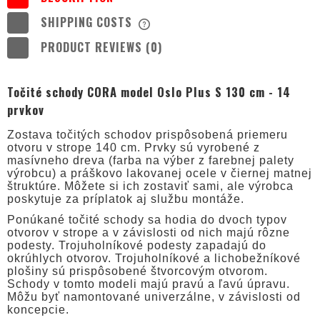
SHIPPING COSTS
THE PRICE DOES NOT INCLUDE ANY
POSSIBLE PAYMENT COSTS
PRODUCT REVIEWS (0)
Točité schody CORA model Oslo Plus S 130 cm - 14
prvkov
Zostava točitých schodov prispôsobená priemeru
otvoru v strope 140 cm. Prvky sú vyrobené z
masívneho dreva (farba na výber z farebnej palety
výrobcu) a práškovo lakovanej ocele v čiernej matnej
štruktúre. Môžete si ich zostaviť sami, ale výrobca
poskytuje za príplatok aj službu montáže.
Ponúkané točité schody sa hodia do dvoch typov
otvorov v strope a v závislosti od nich majú rôzne
podesty. Trojuholníkové podesty zapadajú do
okrúhlych otvorov. Trojuholníkové a lichobežníkové
plošiny sú prispôsobené štvorcovým otvorom.
Schody v tomto modeli majú pravú a ľavú úpravu.
Môžu byť namontované univerzálne, v závislosti od
koncepcie.