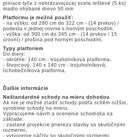
plniace tyče z nehrdzavejúcej ocele leštené (5 ks)
madlo ohýbané drevo 50 mm
Platformu je možné použiť:
- na výšku: od 280 cm do 322 cm - (14 prvkov) /
podesta v jednej rovine s horným poschodím,
- výška: od 300 cm do 345 cm - (14 prvkov / 15
úrovní) / plošina pod horným poschodím,
Typy platforiem
Do diery:
- okrúhle: 140 cm - trojuholníková platforma,
- štvorcový: 140 x 140 cm - trojuholníková,
lichobežníková platforma,
Ďalšie informácie
Neštandardné schody na mieru dohodou
Ak nie je možné zladiť schody podľa schém nižšie,
vyrobíme schody na mieru.
Vypracujeme návrh a ocenenie schodiska na
základe:
- zaslané projekcie prierezu stavby so skutočnými
rozmermi,
- vytvorenie náčrtu so skutočnými rozmermi,