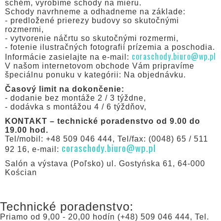
schém, vyrobíme schody na mieru.
Schody navrhneme a odhadneme na základe:
- predložené prierezy budovy so skutočnými
rozmermi,
- vytvorenie náčrtu so skutočnými rozmermi,
- fotenie ilustračných fotografií prízemia a poschodia.
coraschody.biuro@wp.pl
Informácie zasielajte na e-mail:
V našom internetovom obchode Vám pripravíme
špeciálnu ponuku v kategórii: Na objednávku.
Časový limit na dokončenie:
- dodanie bez montáže 2 / 3 týždne,
- dodávka s montážou 4 / 6 týždňov,
KONTAKT – technické poradenstvo od 9.00 do
19.00 hod.
Tel/mobil: +48 509 046 444, Tel/fax: (0048) 65 / 511
coraschody.biuro@wp.pl
92 16, e-mail:
Salón a výstava (Poľsko) ul. Gostyńska 61, 64-000
Kościan
Technické poradenstvo:
Priamo od 9,00 - 20,00 hodín (+48) 509 046 444, Tel.