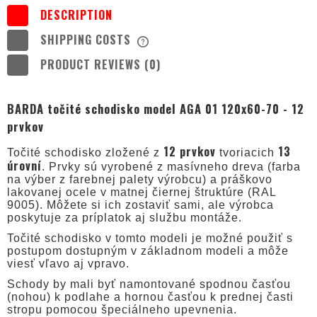
DESCRIPTION
SHIPPING COSTS
THE PRICE DOES NOT INCLUDE ANY
POSSIBLE PAYMENT COSTS
PRODUCT REVIEWS (0)
BARDA točité schodisko model AGA 01 120x60-70 - 12
prvkov
12 prvkov
13
Točité schodisko zložené z
tvoriacich
úrovní
. Prvky sú vyrobené z masívneho dreva (farba
na výber z farebnej palety výrobcu) a práškovo
lakovanej ocele v matnej čiernej štruktúre (RAL
9005). Môžete si ich zostaviť sami, ale výrobca
poskytuje za príplatok aj službu montáže.
Točité schodisko v tomto modeli je možné použiť s
postupom dostupným v základnom modeli a môže
viesť vľavo aj vpravo.
Schody by mali byť namontované spodnou časťou
(nohou) k podlahe a hornou časťou k prednej časti
stropu pomocou špeciálneho upevnenia.