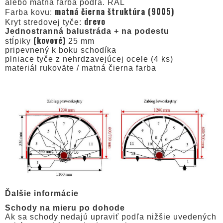
alebo matná farba podľa. RAL
matná čierna štruktúra (9005)
Farba kovu:
drevo
Kryt stredovej tyče:
Jednostranná balustráda + na podestu
(kovové)
stĺpiky
25 mm
pripevnený k boku schodíka
plniace tyče z nehrdzavejúcej ocele (4 ks)
materiál rukoväte / matná čierna farba
Ďalšie informácie
Schody na mieru po dohode
Ak sa schody nedajú upraviť podľa nižšie uvedených