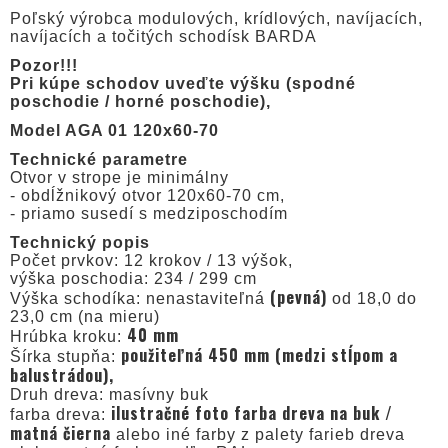
Poľský výrobca modulových, krídlových, navíjacích,
navíjacích a točitých schodísk BARDA
Pozor!!!
Pri kúpe schodov uveďte výšku (spodné
poschodie / horné poschodie),
Model AGA 01 120x60-70
Technické parametre
Otvor v strope je minimálny
- obdĺžnikový otvor 120x60-70 cm,
- priamo susedí s medziposchodím
Technický popis
Počet prvkov: 12 krokov / 13 výšok,
výška poschodia: 234 / 299 cm
(pevná)
Výška schodíka: nenastaviteľná
od 18,0 do
23,0 cm (na mieru)
40 mm
Hrúbka kroku:
použiteľná 450 mm (medzi stĺpom a
Šírka stupňa:
balustrádou),
Druh dreva: masívny buk
ilustračné foto farba dreva na buk /
farba dreva:
matná čierna
alebo iné farby z palety farieb dreva