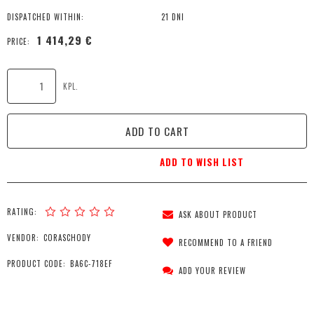
DISPATCHED WITHIN:
21 DNI
1 414,29 €
PRICE:
KPL.
ADD TO CART
ADD TO WISH LIST
RATING:
ASK ABOUT PRODUCT
VENDOR:
CORASCHODY
RECOMMEND TO A FRIEND
PRODUCT CODE:
BA6C-718EF
ADD YOUR REVIEW