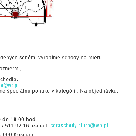
vedených schém, vyrobíme schody na mieru.
rozmermi,
schodia.
ro@wp.pl
e špeciálnu ponuku v kategórii: Na objednávku.
 do 19.00 hod.
coraschody.biuro@wp.pl
 / 511 92 16, e-mail:
64-000 Kościan