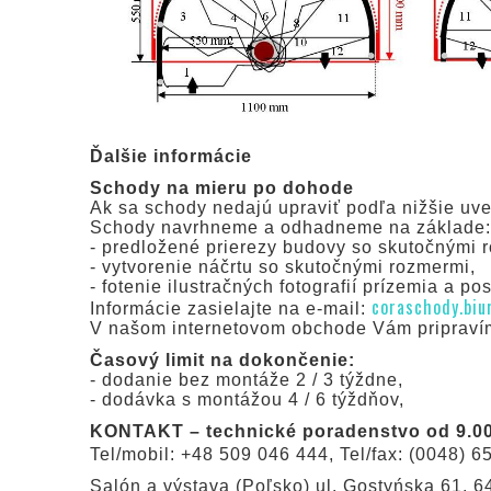
Ďalšie informácie
Schody na mieru po dohode
Ak sa schody nedajú upraviť podľa nižšie u
Schody navrhneme a odhadneme na základe:
- predložené prierezy budovy so skutočnými 
- vytvorenie náčrtu so skutočnými rozmermi,
- fotenie ilustračných fotografií prízemia a po
coraschody.biu
Informácie zasielajte na e-mail:
V našom internetovom obchode Vám pripravím
Časový limit na dokončenie:
- dodanie bez montáže 2 / 3 týždne,
- dodávka s montážou 4 / 6 týždňov,
KONTAKT – technické poradenstvo od 9.00
Tel/mobil: +48 509 046 444, Tel/fax: (0048) 65
Salón a výstava (Poľsko) ul. Gostyńska 61, 