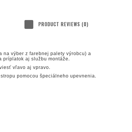
PRODUCT REVIEWS (0)
LUDE ANY
TS
 na výber z farebnej palety výrobcu) a
a príplatok aj službu montáže.
iesť vľavo aj vpravo.
i stropu pomocou špeciálneho upevnenia.