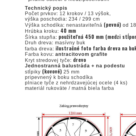
Technický popis
Počet prvkov: 12 krokov / 13 výšok,
výška poschodia: 234 / 299 cm
(pevná)
Výška schodíka: nenastaviteľná
od 18
40 mm
Hrúbka kroku:
použiteľná 450 mm (medzi stĺpom
Šírka stupňa:
Druh dreva: masívny buk
ilustračné foto farba dreva na bu
farba dreva:
Farba kovu:
antracitovom grafite
drevo
Kryt stredovej tyče:
Jednostranná balustráda + na podestu
(kovové)
stĺpiky
25 mm
pripevnený k boku schodíka
plniace tyče z nehrdzavejúcej ocele (4 ks)
materiál rukoväte / matná biela farba