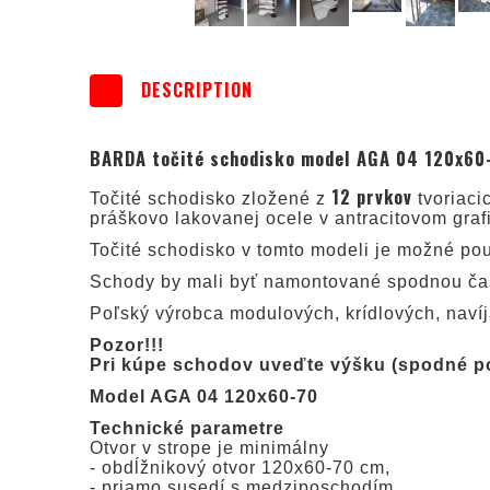
DESCRIPTION
BARDA točité schodisko model AGA 04 120x60-
12 prvkov
Točité schodisko zložené z
tvoriaci
práškovo lakovanej ocele v antracitovom grafi
Točité schodisko v tomto modeli je možné po
Schody by mali byť namontované spodnou čas
Poľský výrobca modulových, krídlových, naví
Pozor!!!
Pri kúpe schodov uveďte výšku (spodné po
Model AGA 04 120x60-70
Technické parametre
Otvor v strope je minimálny
- obdĺžnikový otvor 120x60-70 cm,
- priamo susedí s medziposchodím