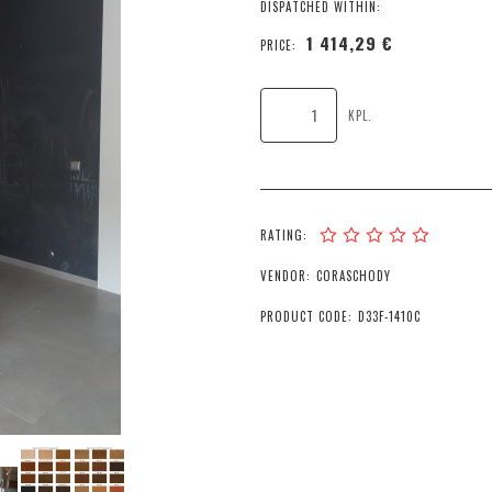
DISPATCHED WITHIN:
1 414,29 €
PRICE:
KPL.
RATING:
VENDOR:
CORASCHODY
PRODUCT CODE:
D33F-1410C