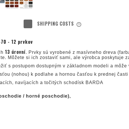
SHIPPING COSTS
THE PRICE DOES NOT INC
70 - 12 prvkov
POSSIBLE PAYMENT COS
13 úrovní
ch
. Prvky sú vyrobené z masívneho dreva (farba
te. Môžete si ich zostaviť sami, ale výrobca poskytuje z
užiť s postupom dostupným v základnom modeli a môže v
ťou (nohou) k podlahe a hornou časťou k prednej čast
jacích, navíjacích a točitých schodísk BARDA
schodie / horné poschodie),