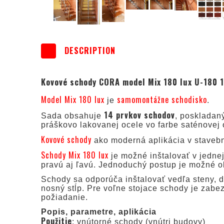
DESCRIPTION
Kovové schody CORA model Mix 180 lux U-180 
Model Mix 180 lux
samomontážne schodisko
je
.
14 prvkov schodov
Sada obsahuje
, poskladan
práškovo lakovanej ocele vo farbe saténovej 
Kovové schody
ako moderná aplikácia v staveb
Schody Mix 180 lux
je možné inštalovať v jedne
pravú aj ľavú. Jednoduchý postup je možné o
Schody sa odporúča inštalovať vedľa steny, d
nosný stĺp. Pre voľne stojace schody je zabez
požiadanie.
Popis, parametre, aplikácia
Použitie
: vnútorné schody (vnútri budovy)