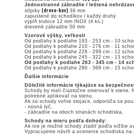
Jednostranné zábradlie / leštená nehrdzav
(drevo-kov)
stĺpiky
38 mm
zapustené do schodíkov / každý druhý
výplň trubice 12 mm INOX (4 ks.)
drevené zábradlie 50 mm
Vzorové výšky, veľkosti
Od podlahy k podlahe 193 - 253 cm - 10 schod
Od podlahy k podlahe 210 - 276 cm - 11 schod
Od podlahy k podlahe 228 - 299 cm - 12 schod
Od podlahy k podlahe 245 - 322 cm - 13 schod
Od podlahy k podlahe 263 - 345 cm - 14 sc
Od podlahy k podlahe 280 - 368 cm - 15 scho
Ďalšie informácie
Dôležité informácie týkajúce sa bezpečnos
Schody by mali čiastočne smerovať k stene. N
potrebné aplikovať na stenu.
Ak sú schody voľne stojace, odporúča sa použ
- nosná tyč,
- zábradlie na oboch stranách schodiska,
Schody na mieru podľa dohody:
Ak nie je možné schody zladiť podľa nižšie u
Vypracujeme návrh a ocenenie schodiska na 