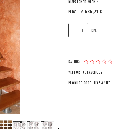
DISPATCHED WITHIN:
2 585,71 €
PRICE:
KPL.
RATING:
VENDOR:
CORASCHODY
PRODUCT CODE:
1E05-821FE