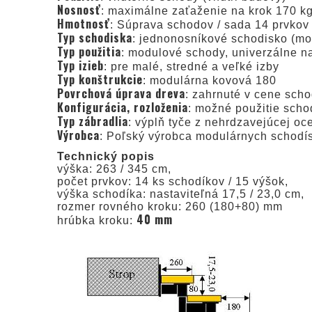
Nosnosť
: maximálne zaťaženie na krok 170 k
Hmotnosť
: Súprava schodov / sada 14 prvkov
Typ schodiska
: jednonosníkové schodisko (mo
Typ použitia
: modulové schody, univerzálne na
Typ izieb
: pre malé, stredné a veľké izby
Typ konštrukcie
: modulárna kovová 180
Povrchová úprava dreva
: zahrnuté v cene sch
Konfigurácia, rozloženia
: možné použitie scho
Typ zábradlia
: výplň tyče z nehrdzavejúcej oce
Výrobca
: Poľský výrobca modulárnych schod
Technický popis
výška: 263 / 345 cm,
počet prvkov: 14 ks schodíkov / 15 výšok,
výška schodíka: nastaviteľná 17,5 / 23,0 cm,
rozmer rovného kroku: 260 (180+80) mm
40 mm
hrúbka kroku: