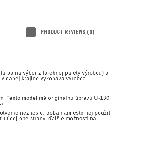
PRODUCT REVIEWS (0)
LUDE ANY
TS
farba na výber z farebnej palety výrobcu) a
 v danej krajine vykonáva výrobca.
om. Tento model má originálnu úpravu U-180,
a.
kotvenie neznesie, treba namiesto nej použiť
ťujúcej obe strany, ďalšie možnosti na