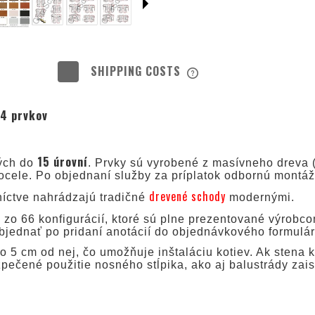
SHIPPING COSTS
THE PRICE DOES NOT INC
14 prvkov
POSSIBLE PAYMENT COS
15 úrovní
ých do
. Prvky sú vyrobené z masívneho dreva (
ocele. Po objednaní služby za príplatok odbornú montáž
drevené schody
níctve nahrádzajú tradičné
modernými.
j zo 66 konfigurácií, ktoré sú plne prezentované výrobc
bjednať po pridaní anotácií do objednávkového formulár
o 5 cm od nej, čo umožňuje inštaláciu kotiev. Ak stena 
pečené použitie nosného stĺpika, ako aj balustrády zais