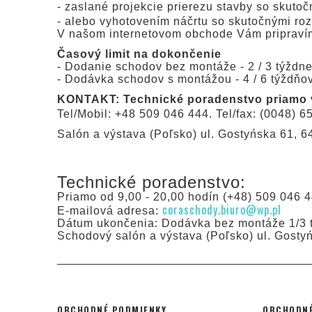
- zaslané projekcie prierezu stavby so skuto
- alebo vyhotovením náčrtu so skutočnými ro
V našom internetovom obchode Vám pripravím
Časový limit na dokončenie
- Dodanie schodov bez montáže - 2 / 3 týždn
- Dodávka schodov s montážou - 4 / 6 týždňo
KONTAKT: Technické poradenstvo priamo v 
Tel/Mobil: +48 509 046 444. Tel/fax: (0048) 6
Salón a výstava (Poľsko) ul. Gostyńska 61, 
Technické poradenstvo:
Priamo od 9,00 - 20,00 hodín (+48) 509 046 4
coraschody.biuro@wp.pl
E-mailová adresa:
Dátum ukončenia: Dodávka bez montáže 1/3 t
Schodový salón a výstava (Poľsko) ul. Gosty
OBCHODNÉ PODMIENKY
OBCHODNÉ