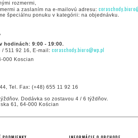
čnými rozmermi,
coraschody.biuro
zmermi a zaslaním na e-mailovú adresu:
e špeciálnu ponuku v kategórii: na objednávku.
e
v
hodinách: 9:00 - 19:00.
coraschody.biuro@wp.pl
5 / 511 92 16, E-mail:
64-000 Koscian
44, Tel. Fax: (+48) 655 11 92 16
ýždňov. Dodávka so zostavou 4 / 6 týždňov.
ńska 61, 64-000 Kościan
 PODMIENKY
INFORMÁCIE O OBCHODE