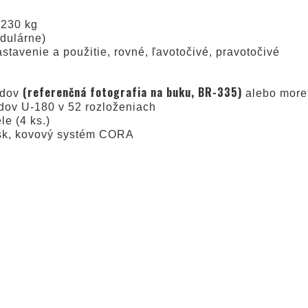
g
 230 kg
dulárne)
stavenie a použitie, rovné, ľavotočivé, pravotočivé
(referenčná fotografia na buku, BR-335)
odov
alebo moren
dov U-180 v 52 rozloženiach
le (4 ks.)
ísk, kovový systém CORA