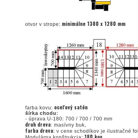
minimálne 1380 x 1280 mm
otvor v strope:
oceľový satén
farba kovu:
šírka chodu:
- úprava U-180: 700 / 700 / 700 mm
druh dreva
: masívny buk,
farba dreva
: v cene schodíkov je ilustračné f
180 kov
Modulárna konštrukcia: