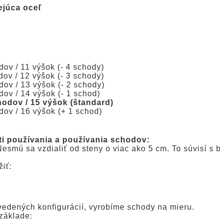
ejúca oceľ
ov / 11 výšok (- 4 schody)
ov / 12 výšok (- 3 schody)
ov / 13 výšok (- 2 schody)
ov / 14 výšok (- 1 schod)
hodov / 15 výšok (štandard)
dov / 16 výšok (+ 1 schod)
ti používania a používania schodov:
esmú sa vzdialiť od steny o viac ako 5 cm. To súvisí s
iť:
vedených konfigurácií, vyrobíme schody na mieru.
základe: