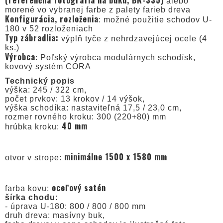
(referenčná fotografia na buku, BR-335)
alebo
morené vo vybranej farbe z palety farieb dreva
Konfigurácia, rozloženia
: možné použitie schodov U-
180 v 52 rozloženiach
Typ zábradlia:
výplň tyče z nehrdzavejúcej ocele (4
ks.)
Výrobca
: Poľský výrobca modulárnych schodísk,
kovový systém CORA
Technický popis
výška: 245 / 322 cm,
počet prvkov: 13 krokov / 14 výšok,
výška schodíka: nastaviteľná 17,5 / 23,0 cm,
rozmer rovného kroku: 300 (220+80) mm
40 mm
hrúbka kroku:
minimálne 1500 x 1580 mm
otvor v strope:
oceľový satén
farba kovu:
šírka chodu:
- úprava U-180: 800 / 800 / 800 mm
druh dreva: masívny buk,