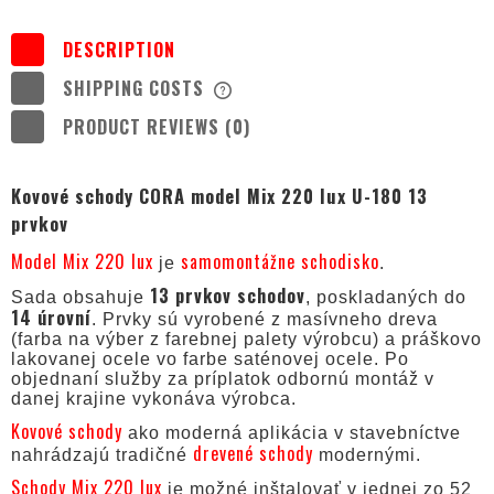
DESCRIPTION
SHIPPING COSTS
THE PRICE DOES NOT INCLUDE ANY
POSSIBLE PAYMENT COSTS
PRODUCT REVIEWS (0)
Kovové schody CORA model Mix 220 lux U-180 13
prvkov
Model Mix 220 lux
samomontážne schodisko
je
.
13 prvkov schodov
Sada obsahuje
, poskladaných do
14 úrovní
. Prvky sú vyrobené z masívneho dreva
(farba na výber z farebnej palety výrobcu) a práškovo
lakovanej ocele vo farbe saténovej ocele. Po
objednaní služby za príplatok odbornú montáž v
danej krajine vykonáva výrobca.
Kovové schody
ako moderná aplikácia v stavebníctve
drevené schody
nahrádzajú tradičné
modernými.
Schody Mix 220 lux
je možné inštalovať v jednej zo 52