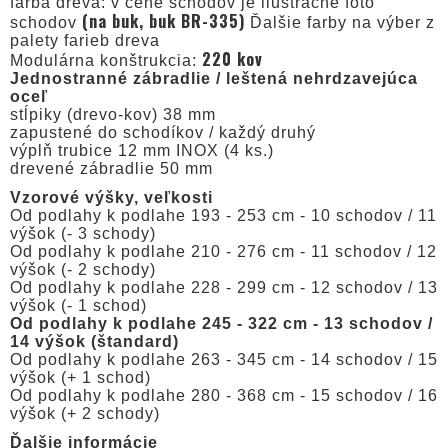
farba dreva: v cene schodov je ilustračné foto
(na buk, buk BR-335)
schodov
Ďalšie farby na výber z
palety farieb dreva
220 kov
Modulárna konštrukcia:
Jednostranné zábradlie / leštená nehrdzavejúca
oceľ
stĺpiky (drevo-kov) 38 mm
zapustené do schodíkov / každý druhý
výplň trubice 12 mm INOX (4 ks.)
drevené zábradlie 50 mm
Vzorové výšky, veľkosti
Od podlahy k podlahe 193 - 253 cm - 10 schodov / 11
výšok (- 3 schody)
Od podlahy k podlahe 210 - 276 cm - 11 schodov / 12
výšok (- 2 schody)
Od podlahy k podlahe 228 - 299 cm - 12 schodov / 13
výšok (- 1 schod)
Od podlahy k podlahe 245 - 322 cm - 13 schodov /
14 výšok (štandard)
Od podlahy k podlahe 263 - 345 cm - 14 schodov / 15
výšok (+ 1 schod)
Od podlahy k podlahe 280 - 368 cm - 15 schodov / 16
výšok (+ 2 schody)
Ďalšie informácie