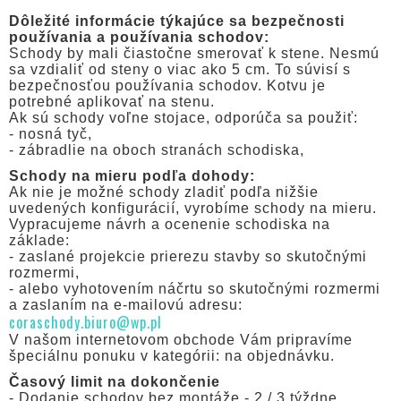
Dôležité informácie týkajúce sa bezpečnosti
používania a používania schodov:
Schody by mali čiastočne smerovať k stene. Nesmú
sa vzdialiť od steny o viac ako 5 cm. To súvisí s
bezpečnosťou používania schodov. Kotvu je
potrebné aplikovať na stenu.
Ak sú schody voľne stojace, odporúča sa použiť:
- nosná tyč,
- zábradlie na oboch stranách schodiska,
Schody na mieru podľa dohody:
Ak nie je možné schody zladiť podľa nižšie
uvedených konfigurácií, vyrobíme schody na mieru.
Vypracujeme návrh a ocenenie schodiska na
základe:
- zaslané projekcie prierezu stavby so skutočnými
rozmermi,
- alebo vyhotovením náčrtu so skutočnými rozmermi
a zaslaním na e-mailovú adresu:
coraschody.biuro@wp.pl
V našom internetovom obchode Vám pripravíme
špeciálnu ponuku v kategórii: na objednávku.
Časový limit na dokončenie
- Dodanie schodov bez montáže - 2 / 3 týždne