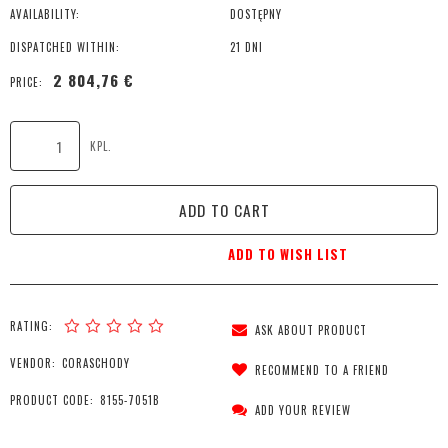
AVAILABILITY:
DOSTĘPNY
DISPATCHED WITHIN:
21 DNI
2 804,76 €
PRICE:
KPL.
ADD TO CART
ADD TO WISH LIST
RATING:
ASK ABOUT PRODUCT
VENDOR:
CORASCHODY
RECOMMEND TO A FRIEND
PRODUCT CODE:
8155-7051B
ADD YOUR REVIEW