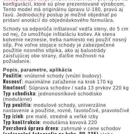
konfigurácií, ktoré sú plne prezentované výrobcom.
Tento model má originálnu úpravu U-180, pravú aj
ľavú. Jednoduchý postup je možné objednať po
pridaní anotácií do objednávkového formulára.
Schody sa odporúča inštalovať vedľa steny, do 5 cm
od nej, čo umožňuje inštaláciu kotiev. Ak stena
kotvenie neznesie, treba namiesto nej použiť nosný
stĺp. Pre voľne stojace schody je zabezpečené
použitie nosného stĺpika, ako aj balustrády
zaisťujúcej obe strany, ďalšie možnosti na
požiadanie.
Popis, parametre, aplikácia
Použitie
: vnútorné schody (vnútri budovy)
Nosnosť
: maximálne zaťaženie na krok 170 kg
Hmotnosť
: Súprava schodov / sada 13 prvkov 220 kg
Typ schodiska
: jednonosníkové schodisko
(modulárne)
Typ použitia
: modulové schody, univerzálne
nastavenie a použitie, rovné, ľavotočivé, pravotočivé
Typ izieb
: pre malé, stredné a veľké izby
Typ konštrukcie
: modulárna kovová 220
Povrchová úprava dreva
: zahrnuté v cene schodov