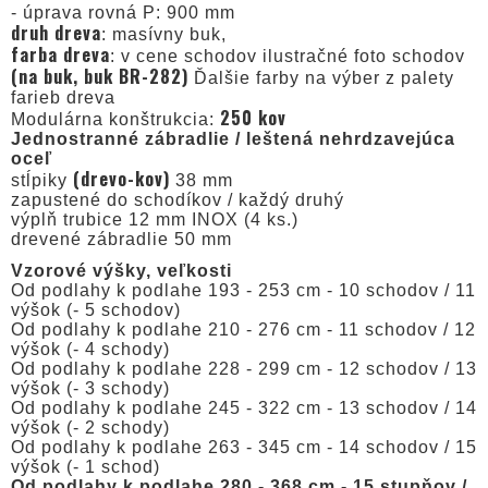
- úprava rovná P: 900 mm
druh dreva
: masívny buk,
farba dreva
: v cene schodov ilustračné foto schodov
(na buk, buk BR-282)
Ďalšie farby na výber z palety
farieb dreva
250 kov
Modulárna konštrukcia:
Jednostranné zábradlie / leštená nehrdzavejúca
oceľ
(drevo-kov)
stĺpiky
38 mm
zapustené do schodíkov / každý druhý
výplň trubice 12 mm INOX (4 ks.)
drevené zábradlie 50 mm
Vzorové výšky, veľkosti
Od podlahy k podlahe 193 - 253 cm - 10 schodov / 11
výšok (- 5 schodov)
Od podlahy k podlahe 210 - 276 cm - 11 schodov / 12
výšok (- 4 schody)
Od podlahy k podlahe 228 - 299 cm - 12 schodov / 13
výšok (- 3 schody)
Od podlahy k podlahe 245 - 322 cm - 13 schodov / 14
výšok (- 2 schody)
Od podlahy k podlahe 263 - 345 cm - 14 schodov / 15
výšok (- 1 schod)
Od podlahy k podlahe 280 - 368 cm - 15 stupňov /