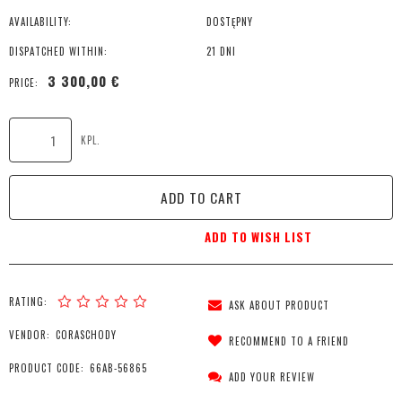
AVAILABILITY:
DOSTĘPNY
DISPATCHED WITHIN:
21 DNI
3 300,00 €
PRICE:
KPL.
ADD TO CART
ADD TO WISH LIST
RATING:
ASK ABOUT PRODUCT
VENDOR:
CORASCHODY
RECOMMEND TO A FRIEND
PRODUCT CODE:
66AB-56865
ADD YOUR REVIEW