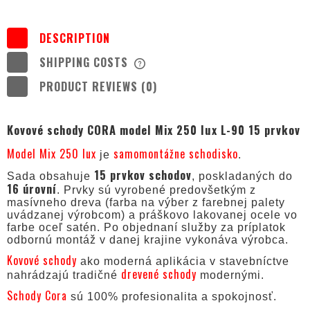
DESCRIPTION
SHIPPING COSTS
THE PRICE DOES NOT INCLUDE ANY
POSSIBLE PAYMENT COSTS
PRODUCT REVIEWS (0)
Kovové schody CORA model Mix 250 lux L-90 15 prvkov
Model Mix 250 lux
samomontážne schodisko
je
.
15 prvkov schodov
Sada obsahuje
, poskladaných do
16 úrovní
. Prvky sú vyrobené predovšetkým z
masívneho dreva (farba na výber z farebnej palety
uvádzanej výrobcom) a práškovo lakovanej ocele vo
farbe oceľ satén. Po objednaní služby za príplatok
odbornú montáž v danej krajine vykonáva výrobca.
Kovové schody
ako moderná aplikácia v stavebníctve
drevené schody
nahrádzajú tradičné
modernými.
Schody Cora
sú 100% profesionalita a spokojnosť.