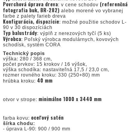
Povrchová úprava dreva
(referenčná
: v cene schodov
fotografia buk, BR-282)
alebo morené vo vybranej
farbe z palety farieb dreva
Konfigurácia, dispozície
: možné použitie schodov L-
90 v 30 dispozíciách
Typ balustrády
: výplň z nerezových tyčí (5 ks)
Výrobca
: Poľský výrobca modulárnych, kovových
schodísk, systém CORA
Technický popis
výška: 280 / 368 cm,
počet prvkov: 15 krokov / 16 výšok,
výška schodíka: nastaviteľná 17,5 / 23,0 cm,
rozmer rovného kroku: 330 (250+80) mm
40 mm
hrúbka kroku:
minimálne 1000 x 3440 mm
otvor v strope:
oceľový satén
farba kovu:
šírka chodu:
- úprava L-90: 900 / 900 mm