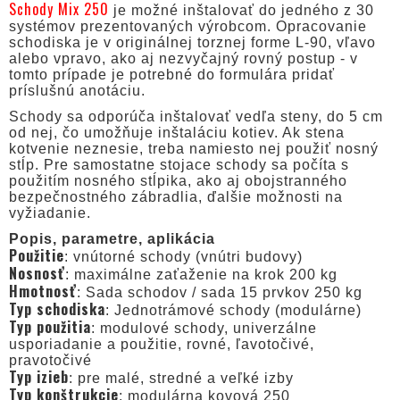
Schody Mix 250
je možné inštalovať do jedného z 30
systémov prezentovaných výrobcom. Opracovanie
schodiska je v originálnej torznej forme L-90, vľavo
alebo vpravo, ako aj nezvyčajný rovný postup - v
tomto prípade je potrebné do formulára pridať
príslušnú anotáciu.
Schody sa odporúča inštalovať vedľa steny, do 5 cm
od nej, čo umožňuje inštaláciu kotiev. Ak stena
kotvenie neznesie, treba namiesto nej použiť nosný
stĺp. Pre samostatne stojace schody sa počíta s
použitím nosného stĺpika, ako aj obojstranného
bezpečnostného zábradlia, ďalšie možnosti na
vyžiadanie.
Popis, parametre, aplikácia
Použitie
: vnútorné schody (vnútri budovy)
Nosnosť
: maximálne zaťaženie na krok 200 kg
Hmotnosť
: Sada schodov / sada 15 prvkov 250 kg
Typ schodiska
: Jednotrámové schody (modulárne)
Typ použitia
: modulové schody, univerzálne
usporiadanie a použitie, rovné, ľavotočivé,
pravotočivé
Typ izieb
: pre malé, stredné a veľké izby
Typ konštrukcie
: modulárna kovová 250