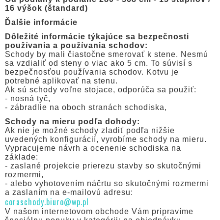
16 výšok (štandard)
Ďalšie informácie
Dôležité informácie týkajúce sa bezpečnosti
používania a používania schodov:
Schody by mali čiastočne smerovať k stene. Nesmú
sa vzdialiť od steny o viac ako 5 cm. To súvisí s
bezpečnosťou používania schodov. Kotvu je
potrebné aplikovať na stenu.
Ak sú schody voľne stojace, odporúča sa použiť:
- nosná tyč,
- zábradlie na oboch stranách schodiska,
Schody na mieru podľa dohody:
Ak nie je možné schody zladiť podľa nižšie
uvedených konfigurácií, vyrobíme schody na mieru.
Vypracujeme návrh a ocenenie schodiska na
základe:
- zaslané projekcie prierezu stavby so skutočnými
rozmermi,
- alebo vyhotovením náčrtu so skutočnými rozmermi
a zaslaním na e-mailovú adresu:
coraschody.biuro@wp.pl
V našom internetovom obchode Vám pripravíme