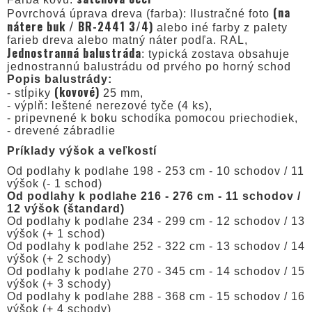
(na
Povrchová úprava dreva (farba): Ilustračné foto
nátere buk / BR-2441 3/4)
alebo iné farby z palety
farieb dreva alebo matný náter podľa. RAL,
Jednostranná balustráda
: typická zostava obsahuje
jednostrannú balustrádu od prvého po horný schod
Popis balustrády:
(kovové)
- stĺpiky
25 mm,
- výplň: leštené nerezové tyče (4 ks),
- pripevnené k boku schodíka pomocou priechodiek,
- drevené zábradlie
Príklady výšok a veľkostí
Od podlahy k podlahe 198 - 253 cm - 10 schodov / 11
výšok (- 1 schod)
Od podlahy k podlahe 216 - 276 cm - 11 schodov /
12 výšok (štandard)
Od podlahy k podlahe 234 - 299 cm - 12 schodov / 13
výšok (+ 1 schod)
Od podlahy k podlahe 252 - 322 cm - 13 schodov / 14
výšok (+ 2 schody)
Od podlahy k podlahe 270 - 345 cm - 14 schodov / 15
výšok (+ 3 schody)
Od podlahy k podlahe 288 - 368 cm - 15 schodov / 16
výšok (+ 4 schody)