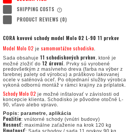
SHIPPING COSTS
THE PRICE DOES NOT INCLUDE ANY
POSSIBLE PAYMENT COSTS
PRODUCT REVIEWS (0)
CORA kovové schody model Molo 02 L-90 11 prvkov
Model Molo 02
samomontážne schodisko
je
.
11 schodiskových prvkov
Sada obsahuje
, ktoré je
12 úrovní
možné zložiť do
. Prvky sú vyrobené
predovšetkým z masívneho dreva (farba na výber z
farebnej palety od výrobcu) a práškovo lakovanej
ocele v saténová oceľ. Po objednaní služby výrobca
vykoná odbornú montáž v rámci krajiny za príplatok.
Schody Molo 02
je možné inštalovať v závislosti od
koncepcie klienta. Schodisko je pôvodne otočné L-
90, vľavo alebo vpravo.
Popis: parametre, aplikácia
Použitie
: vnútorné schody (vnútri budovy)
Nosnosť
: maximálne zaťaženie na krok 120 kg
Hmotnosť
: Sada schodov / sada 11 prvkov 90 kg