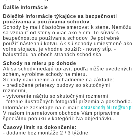
Ďalšie informácie
Dôležité informácie týkajúce sa bezpečnosti
používania a používania schodov:
Schody by mali čiastočne smerovať k stene. Nemôžu
sa vzdialiť od steny o viac ako 5 cm. To súvisí s
bezpečnosťou používania schodov. Je potrebné
použiť nástennú kotvu. Ak sú schody umiestnené ako
voľne stojace, je vhodné použiť: - nosný stĺp, -
balustrádu na oboch stranách schodiska,
Schody na mieru po dohode
Ak sa schody nedajú upraviť podľa nižšie uvedených
schém, vyrobíme schody na mieru.
Schody navrhneme a odhadneme na základe:
- predložené prierezy budovy so skutočnými
rozmermi,
- vytvorenie náčrtu so skutočnými rozmermi,
- fotenie ilustračných fotografií prízemia a poschodia.
coraschody.biuro@wp.pl
Informácie zasielajte na e-mail:
V našom internetovom obchode Vám pripravíme
špeciálnu ponuku v kategórii: Na objednávku.
Časový limit na dokončenie:
- dodanie bez montáže 2 / 3 týždne,