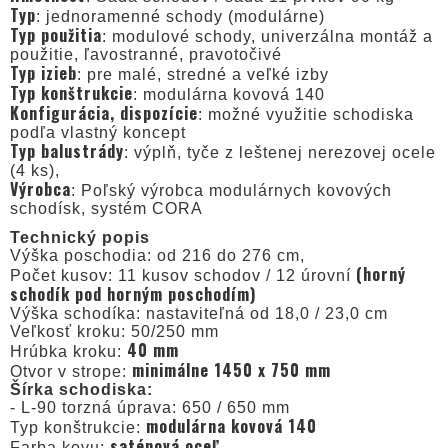
Typ
: jednoramenné schody (modulárne)
Typ použitia
: modulové schody, univerzálna montáž a
použitie, ľavostranné, pravotočivé
Typ izieb
: pre malé, stredné a veľké izby
Typ konštrukcie
: modulárna kovová 140
Konfigurácia, dispozície
: možné využitie schodiska
podľa vlastný koncept
Typ balustrády
: výplň, tyče z leštenej nerezovej ocele
(4 ks),
Výrobca
: Poľský výrobca modulárnych kovových
schodísk, systém CORA
Technický popis
Výška poschodia: od 216 do 276 cm,
(horný
Počet kusov: 11 kusov schodov / 12 úrovní
schodík pod horným poschodím)
Výška schodíka: nastaviteľná od 18,0 / 23,0 cm
Veľkosť kroku: 50/250 mm
40 mm
Hrúbka kroku:
minimálne 1450 x 750 mm
Otvor v strope:
Šírka schodiska:
- L-90 torzná úprava: 650 / 650 mm
modulárna kovová 140
Typ konštrukcie:
saténová oceľ
Farba kovu: