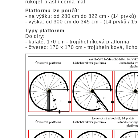
rukojeť plast / černá mat
Platformu lze použít:
- na výšku: od 280 cm do 322 cm - (14 prvků) 
- výška: od 300 cm do 345 cm - (14 prvků / 15
Typy platforem
Do díry:
- kulaté: 170 cm - trojúhelníková platforma,
- čtverec: 170 x 170 cm - trojúhelníková, lich