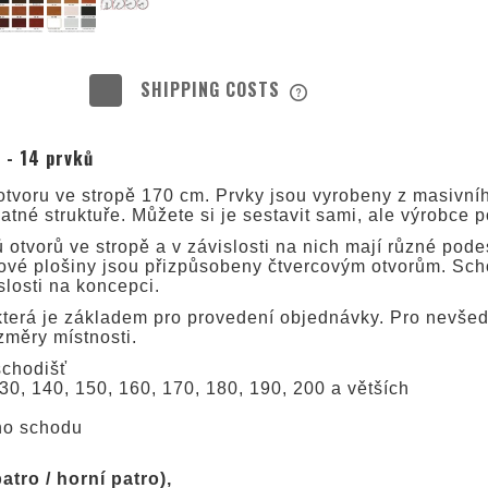
SHIPPING COSTS
THE PRICE DOES NOT INC
 - 14 prvků
POSSIBLE PAYMENT COS
tvoru ve stropě 170 cm. Prvky jsou vyrobeny z masivníh
tné struktuře. Můžete si je sestavit sami, ale výrobce p
 otvorů ve stropě a v závislosti na nich mají různé pod
kové plošiny jsou přizpůsobeny čtvercovým otvorům. Sc
slosti na koncepci.
terá je základem pro provedení objednávky. Pro nevšedn
změry místnosti.
schodišť
30, 140, 150, 160, 170, 180, 190, 200 a větších
ho schodu
tro / horní patro),