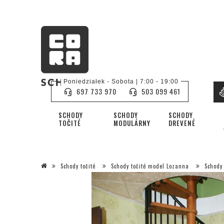
Poniedziałek - Sobota | 7:00 - 19:00
697 733 970
503 099 461
SCHODY
SCHODY
SCHODY
TOČITÉ
MODULÁRNY
DREVENÉ
Schody točité
Schody točité model Lozanna
Schody