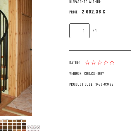
DISPATCHED WITHIN:
2 002,38 €
PRICE:
KPL.
RATING:
VENDOR:
CORASCHODY
PRODUCT CODE:
3479-83479