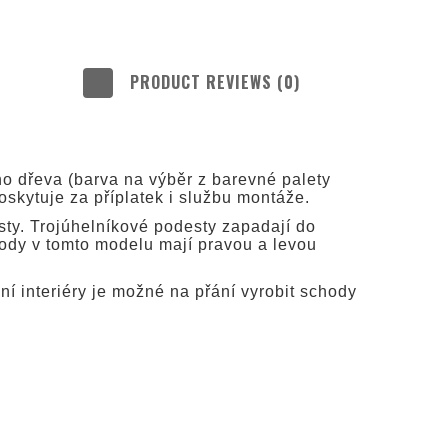
PRODUCT REVIEWS (0)
LUDE ANY
TS
o dřeva (barva na výběr z barevné palety
oskytuje za příplatek i službu montáže.
esty. Trojúhelníkové podesty zapadají do
hody v tomto modelu mají pravou a levou
í interiéry je možné na přání vyrobit schody