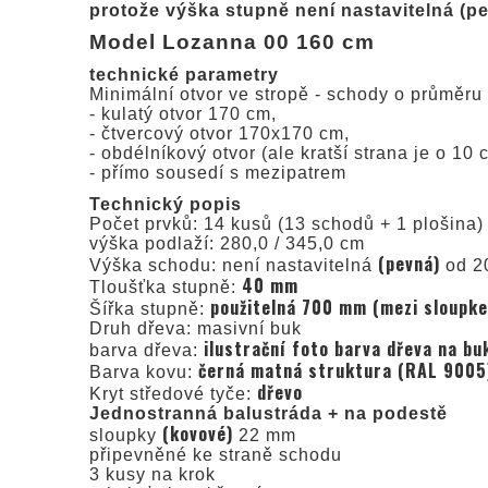
protože výška stupně není nastavitelná (p
Model Lozanna 00 160 cm
technické parametry
Minimální otvor ve stropě - schody o průměru 
- kulatý otvor 170 cm,
- čtvercový otvor 170x170 cm,
- obdélníkový otvor (ale kratší strana je o 10
- přímo sousedí s mezipatrem
Technický popis
Počet prvků: 14 kusů (13 schodů + 1 plošina)
výška podlaží: 280,0 / 345,0 cm
(pevná)
Výška schodu: není nastavitelná
od 20
40 mm
Tloušťka stupně:
použitelná 700 mm (mezi sloupke
Šířka stupně:
Druh dřeva: masivní buk
ilustrační foto barva dřeva na b
barva dřeva:
černá matná struktura (RAL 9005
Barva kovu:
dřevo
Kryt středové tyče:
Jednostranná balustráda + na podestě
(kovové)
sloupky
22 mm
připevněné ke straně schodu
3 kusy na krok