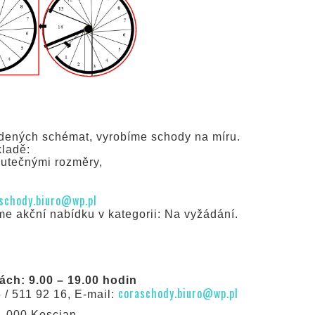
edených schémat, vyrobíme schody na míru.
kladě:
kutečnými rozměry,
schody.biuro@wp.pl
 akční nabídku v kategorii: Na vyžádání.
ch: 9.00 – 19.00 hodin
coraschody.biuro@wp.pl
5 / 511 92 16, E-mail:
64-000 Koscian