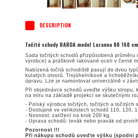
DESCRIPTION
Točité schody BARDA model Lozanna 00 160 cm
Sada točitých schodů přizpůsobená průměru o
výrobce) a práškově lakované oceli v černé ma
Nabízená točitá schodiště pasují do dvou typů
kulatých otvorů. Trojúhelníkové a lichoběžní
úpravu. Lze je namontovat univerzálně v závi
Při objednávce schodů uveďte výšku stropu, k
na míru na základě projekcí se skutečnými ro
- Polský výrobce točitých, točitých a točitých 
- Dostupné ve velikostech schodů 110, 120, 1
- Nosnost: zatížení na krok 200 kg.
- Úprava schodů: levák nebo pravák od první
Pozornost !!!
Při nákupu schodů uveďte výšku (spodní pa