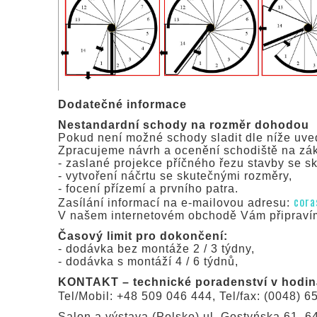
Dodatečné informace
Nestandardní schody na rozměr dohodou
Pokud není možné schody sladit dle níže uv
Zpracujeme návrh a ocenění schodiště na zá
- zaslané projekce příčného řezu stavby se s
- vytvoření náčrtu se skutečnými rozměry,
- focení přízemí a prvního patra.
cora
Zasílání informací na e-mailovou adresu:
V našem internetovém obchodě Vám připravíme
Časový limit pro dokončení:
- dodávka bez montáže 2 / 3 týdny,
- dodávka s montáží 4 / 6 týdnů,
KONTAKT – technické poradenství v hodiná
Tel/Mobil: +48 509 046 444, Tel/fax: (0048) 6
Salon a výstava (Polsko) ul. Gostyńska 61, 