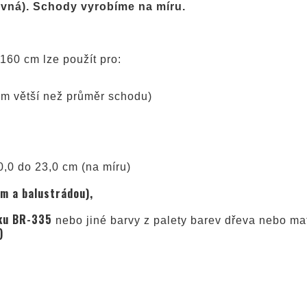
evná). Schody vyrobíme na míru.
160 cm lze použít pro:
 cm větší než průměr schodu)
,0 do 23,0 cm (na míru)
m a balustrádou),
uku BR-335
nebo jiné barvy z palety barev dřeva nebo ma
)