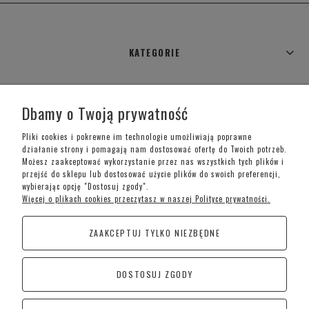
KATEGORIE
WARUNKI ZAKUPÓW
Dbamy o Twoją prywatność
MOJE KONTO
Pliki cookies i pokrewne im technologie umożliwiają poprawne
działanie strony i pomagają nam dostosować ofertę do Twoich potrzeb.
Możesz zaakceptować wykorzystanie przez nas wszystkich tych plików i
INFORMACJE O SKLEPIE
przejść do sklepu lub dostosować użycie plików do swoich preferencji,
wybierając opcję "Dostosuj zgody".
Więcej o plikach cookies przeczytasz w naszej Polityce prywatności.
Telefon kontaktowy –
+48 697 733 970
ZAAKCEPTUJ TYLKO NIEZBĘDNE
Poniedziałek-Piątek: 09:00 - 19:00,
Sobota: 09:00-15:00
DOSTOSUJ ZGODY
CoraSchody – Schody | Poręcze i Balustrady
Kościan