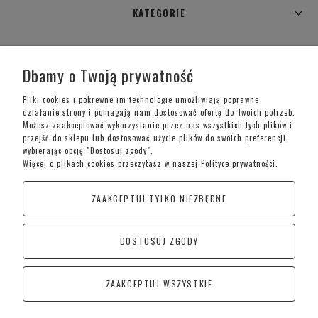
KATEGORIE
WARUNKI ZAKUPÓW
Dbamy o Twoją prywatność
MOJE KONTO
Pliki cookies i pokrewne im technologie umożliwiają poprawne
działanie strony i pomagają nam dostosować ofertę do Twoich potrzeb.
Możesz zaakceptować wykorzystanie przez nas wszystkich tych plików i
INFORMACJE O SKLEPIE
przejść do sklepu lub dostosować użycie plików do swoich preferencji,
wybierając opcję "Dostosuj zgody".
Więcej o plikach cookies przeczytasz w naszej Polityce prywatności.
Telefon kontaktowy –
+48 697 733 970
ZAAKCEPTUJ TYLKO NIEZBĘDNE
Poniedziałek-Piątek: 09:00 - 19:00,
Sobota: 09:00-15:00
DOSTOSUJ ZGODY
CoraSchody – Schody | Poręcze i Balustrady
Kościan
ZAAKCEPTUJ WSZYSTKIE
Śremska 1, 64-010 Jerka