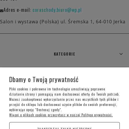
Adres e-mail:
coraschody.biuro@wp.pl
Salon i wystawa (Polska) ul. Śremska 1, 64-010 Jerka
KATEGORIE
WARUNKI ZAKUPÓW
Dbamy o Twoją prywatność
MOJE KONTO
Pliki cookies i pokrewne im technologie umożliwiają poprawne
działanie strony i pomagają nam dostosować ofertę do Twoich potrzeb.
Możesz zaakceptować wykorzystanie przez nas wszystkich tych plików i
INFORMACJE O SKLEPIE
przejść do sklepu lub dostosować użycie plików do swoich preferencji,
wybierając opcję "Dostosuj zgody".
Więcej o plikach cookies przeczytasz w naszej Polityce prywatności.