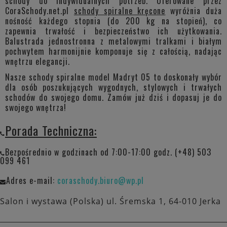
schody do indywidualnych potrzeb. Oferowane przez
CoraSchody.net.pl
schody spiralne kręcone
wyróżnia duża
nośność każdego stopnia (do 200 kg na stopień), co
zapewnia trwałość i bezpieczeństwo ich użytkowania.
Balustrada jednostronna z metalowymi tralkami i białym
pochwytem harmonijnie komponuje się z całością, nadając
wnętrzu elegancji.
Nasze schody spiralne model Madryt 05 to doskonały wybór
dla osób poszukujących wygodnych, stylowych i trwałych
schodów do swojego domu. Zamów już dziś i dopasuj je do
swojego wnętrza!
Porada Techniczna:
Bezpośrednio w godzinach od 7:00-17:00 godz. (+48) 503
099 461
Adres e-mail:
coraschody.biuro@wp.pl
Salon i wystawa (Polska) ul. Śremska 1, 64-010 Jerka