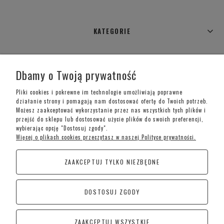
KATEGORIE
WARUNKI ZAKUPÓW
Dbamy o Twoją prywatność
MOJE KONTO
Pliki cookies i pokrewne im technologie umożliwiają poprawne
działanie strony i pomagają nam dostosować ofertę do Twoich potrzeb.
Możesz zaakceptować wykorzystanie przez nas wszystkich tych plików i
INFORMACJE O SKLEPIE
przejść do sklepu lub dostosować użycie plików do swoich preferencji,
wybierając opcję "Dostosuj zgody".
Więcej o plikach cookies przeczytasz w naszej Polityce prywatności.
Telefon kontaktowy –
+48 697 733 970
ZAAKCEPTUJ TYLKO NIEZBĘDNE
Poniedziałek-Piątek: 09:00 - 19:00,
Sobota: 09:00-15:00
DOSTOSUJ ZGODY
CoraSchody – Schody | Poręcze i Balustrady
Kościan
ZAAKCEPTUJ WSZYSTKIE