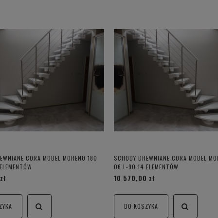
EWNIANE CORA MODEL MORENO 180
SCHODY DREWNIANE CORA MODEL MO
 ELEMENTÓW
06 L-90 14 ELEMENTÓW
zł
10 570,00 zł
ZYKA
DO KOSZYKA