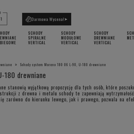
0
61
Darmowa Wycena!
➤
CHODY
SCHODY
SCHODY
SCHODY
SC
EWNIANE
SPIRALNE
MODUŁOWE
DREWNIANE
ME
BIEGOWE
VERTICAL
VERTICAL
VERTICAL
ewniane
Schody system Moreno 180 06 L-90, U-180 drewniane
U-180 drewniane
e stanowią wyjątkową propozycję dla tych osób, które poszuku
trukcji z drewna i metalu schody te zapewniają wytrzymałość
się zarówno do kierunku lewego, jak i prawego, pozwala na ef