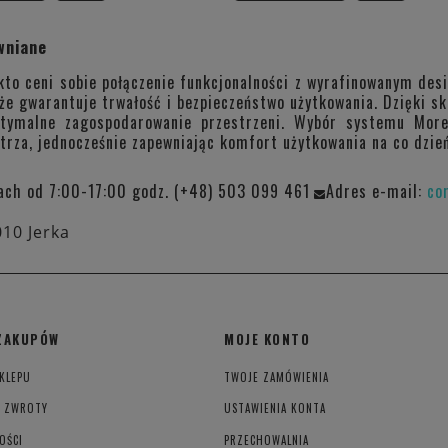
wniane
kto ceni sobie połączenie funkcjonalności z wyrafinowanym des
kże gwarantuje trwałość i bezpieczeństwo użytkowania. Dzięki s
ptymalne zagospodarowanie przestrzeni. Wybór systemu Mor
trza, jednocześnie zapewniając komfort użytkowania na co dzień
ach od 7:00-17:00 godz. (+48) 503 099 461
Adres e-mail:
co
010 Jerka
ZAKUPÓW
MOJE KONTO
KLEPU
TWOJE ZAMÓWIENIA
I ZWROTY
USTAWIENIA KONTA
OŚCI
PRZECHOWALNIA