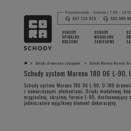
Poniedziałek - Sobota | 7:00 - 19:0
697 733 970
503 099 4
SCHODY
SCHODY
S
SPIRALNE
MODUŁOWE
DR
KRĘCONE
ZABIEGOWE
ZA
Schody drewniane zabiegowe
Schody Moreno Normal dr
Schody system Moreno 180 06 L-90, 
Schody system Moreno 180 06 L-90, U-180 drewnian
z nowoczesnymi elementami. Dzięki modułowej kons
oryginalnej, skrętnej formie L-90, dostosowujący 
jednocześnie wyjątkowy element dekoracyjny.