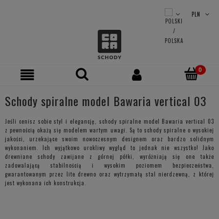
Schody spiralne model Bawaria vertical 03
Jeśli cenisz sobie styl i elegancję, schody spiralne model Bawaria vertical 03
z pewnością okażą się modelem wartym uwagi. Są to schody spiralne o wysokiej
jakości, urzekające swoim nowoczesnym designem oraz bardzo solidnym
wykonaniem. Ich wyjątkowo urokliwy wygląd to jednak nie wszystko! Jako
drewniane schody zawijane z górnej półki, wyróżniają się one także
zadowalającą stabilnością i wysokim poziomem bezpieczeństwa,
gwarantowanym przez lite drewno oraz wytrzymałą stal nierdzewną, z której
jest wykonana ich konstrukcja.