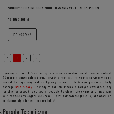
SCHODY SPIRALNE CORA MODEL BAWARIA VERTICAL 03 190 CM
16 950,00 zł
DO KOSZYKA
1
2
Ogromną atutem, którym cechują się schody spiralne model Bawaria vertical
03 jest ich uniwersalność oraz łatwość w montażu. Łatwo można włączyć je do
niemal każdego wnętrza! Zachęcamy zatem do bliższego poznania oferty
naszego
Cora Schody
– schody te zakupić można w różnych wymiarach, aby
lepiej przystosować je do swoich potrzeb. Co więcej, oferowane przez nas ceny
są niezwykle atrakcyjne! Nie czekaj – złóż zamówienie już dziś, aby osobiście
przekonać się o jakości tego produktu!
Porada Techniczna: