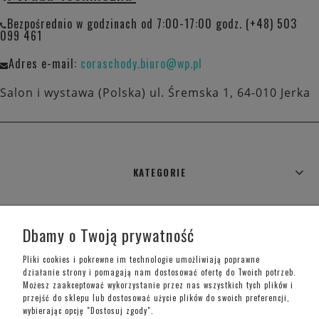
Bezpośrednio w godzinach od 7:00-17:00 godz. (+48) 503
099 461
Adres e-mail:
coraschody.biuro@wp.pl
Salon i wystawa (Polska) ul. Śremska 1, 64-010 Jerka
KATEGORIE
WARUNKI ZAKUPÓW
Dbamy o Twoją prywatność
MOJE KONTO
Pliki cookies i pokrewne im technologie umożliwiają poprawne
działanie strony i pomagają nam dostosować ofertę do Twoich potrzeb.
Możesz zaakceptować wykorzystanie przez nas wszystkich tych plików i
INFORMACJE O SKLEPIE
przejść do sklepu lub dostosować użycie plików do swoich preferencji,
wybierając opcję "Dostosuj zgody".