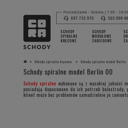
Poniedziałek - Sobota | 7:00 - 19:0
697 733 970
503 099 4
SCHODY
SCHODY
S
SPIRALNE
MODUŁOWE
DR
KRĘCONE
ZABIEGOWE
ZA
Schody spiralne kręcone
Schody spiralne model Berlin
Schody spiralne model Berlin 00
Schody spiralne
wykonane są z wysokiej jakości m
posiadają dopasowane do ich potrzeb balustrady, 
klient może bez problemów samodzielnie je zamont