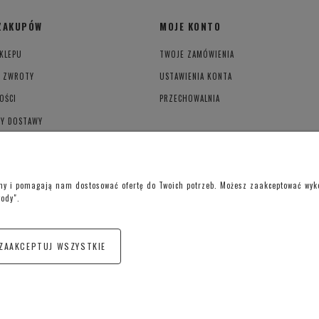
ZAKUPÓW
MOJE KONTO
KLEPU
TWOJE ZAMÓWIENIA
I ZWROTY
USTAWIENIA KONTA
OŚCI
PRZECHOWALNIA
TY DOSTAWY
YWATNOŚCI
ony i pomagają nam dostosować ofertę do Twoich potrzeb. Możesz zaakceptować wykor
gody".
Telefon kontaktowy –
+48 697 733 970
Poniedziałek-Piątek: 09:00 - 19:00,
Sobota: 09:00-15:00
ZAAKCEPTUJ WSZYSTKIE
oraSchody – Schody | Poręcze i Balustrady Kości
Śremska 1, 64-010 Jerka