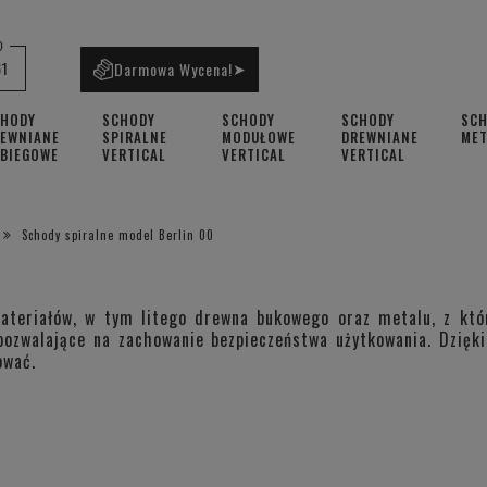
0
61
Darmowa Wycena!
➤
CHODY
SCHODY
SCHODY
SCHODY
SC
EWNIANE
SPIRALNE
MODUŁOWE
DREWNIANE
ME
BIEGOWE
VERTICAL
VERTICAL
VERTICAL
Schody spiralne model Berlin 00
ateriałów, w tym litego drewna bukowego oraz metalu, z któ
pozwalające na zachowanie bezpieczeństwa użytkowania. Dzięk
ować.