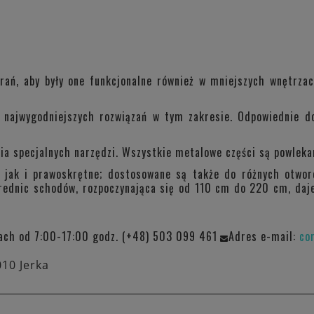
ań, aby były one funkcjonalne również w mniejszych wnętrzac
 najwygodniejszych rozwiązań w tym zakresie. Odpowiednie 
cia specjalnych narzędzi. Wszystkie metalowe części są powleka
jak i prawoskrętne; dostosowane są także do różnych otwor
rednic schodów, rozpoczynająca się od 110 cm do 220 cm, da
ach od 7:00-17:00 godz. (+48) 503 099 461
Adres e-mail:
co
010 Jerka