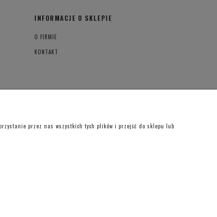
INFORMACJE O SKLEPIE
O FIRMIE
KONTAKT
zystanie przez nas wszystkich tych plików i przejść do sklepu lub
an