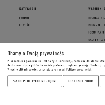
KATEGORIE
WARUNKI 
PROMOCJE
REGULAMIN S
NOWOŚCI
REKLAMACJE 
FORMY PŁATN
CZAS I KOSZ
POLITYKA PR
Dbamy o Twoją prywatność
Pliki cookies i pokrewne im technologie umożliwiają poprawne działanie str
dostosować użycie plików do swoich preferencji, wybierając opcję "Dostosuj z
Więcej o plikach cookies przeczytasz w naszej Polityce prywatności.
ZAAKCEPTUJ TYLKO NIEZBĘDNE
DOSTOSUJ ZGODY
C