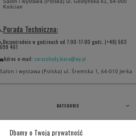
Salon i wystawa (Polska) ul. Gostyńska 61, 64-000
Kościan
Porada Techniczna:
Bezpośrednio w godzinach od 7:00-17:00 godz. (+48) 503
099 461
Adres e-mail:
coraschody.biuro@wp.pl
Salon i wystawa (Polska) ul. Śremska 1, 64-010 Jerka
KATEGORIE
WARUNKI ZAKUPÓW
Dbamy o Twoją prywatność