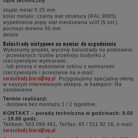
Opis techniczny
słupki metal fi 25 mm
kolor metalu: czarny mat struktura (RAL 9005)
wypełnienie pręty stal nierdzewna szlif (5 szt.)
pochwyt drewno 50 mm
detale
Balustrady nietypowe na wymiar do uzgodnienia
Wykonamy projekt, wycenę balustrady na podstawie:
- przesłanych rzutów przekroju budynku z
rzeczywistymi wymiarami,
- lub proszę o wykonanie szkicu z wymiarami
rzeczywistymi i przesłanie na e-mail:
coraschody.biuro@wp.pl
Przygotujemy specjalną ofertę
w naszym internetowym sklepie, w kategorii: Na
zamówienie
Termin realizacji:
- dostawa bez montażu 1 / 2 tygodnie,
KONTAKT – porada techniczna w godzinach: 9.00
– 19.00 godz.
Tel/kom: 503 099 461, Tel/fax: 65 / 511 92 16, e-mail:
coraschody.biuro@wp.pl