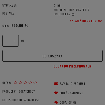
WYSYŁKA W:
21 DNI
400,00 ZŁ
- DOSTAWA PRZEZ
DOSTAWA:
PRODUCENTA
CENA NIE ZAWIERA EWENTUALNYCH KOSZTÓW PŁATNOŚCI
SPRAWDŹ FORMY DOSTAWY
650,00 ZŁ
CENA:
MB.
DO KOSZYKA
DODAJ DO PRZECHOWALNI
OCENA:
ZAPYTAJ O PRODUKT
PRODUCENT:
CORASCHODY
POLEĆ ZNAJOMEMU
KOD PRODUKTU:
48DA-86753
DODAJ OPINIĘ