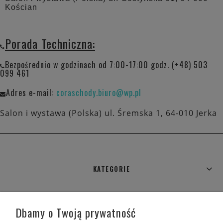
Kościan
Porada Techniczna:
Bezpośrednio w godzinach od 7:00-17:00 godz. (+48) 503
099 461
Adres e-mail:
coraschody.biuro@wp.pl
Salon i wystawa (Polska) ul. Śremska 1, 64-010 Jerka
KATEGORIE
WARUNKI ZAKUPÓW
Dbamy o Twoją prywatność