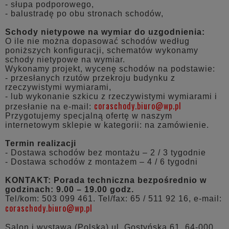
- słupa podporowego,
- balustradę po obu stronach schodów,
Schody nietypowe na wymiar do uzgodnienia:
O ile nie można dopasować schodów według
poniższych konfiguracji, schematów wykonamy
schody nietypowe na wymiar.
Wykonamy projekt, wycenę schodów na podstawie:
- przesłanych rzutów przekroju budynku z
rzeczywistymi wymiarami,
- lub wykonanie szkicu z rzeczywistymi wymiarami i
coraschody.biuro@wp.pl
przesłanie na e-mail:
Przygotujemy specjalną ofertę w naszym
internetowym sklepie w kategorii: na zamówienie.
Termin realizacji
- Dostawa schodów bez montażu – 2 / 3 tygodnie
- Dostawa schodów z montażem – 4 / 6 tygodni
KONTAKT: Porada techniczna bezpośrednio w
godzinach: 9.00 – 19.00 godz.
Tel/kom: 503 099 461
. Tel/fax: 65 / 511 92 16, e-mail:
coraschody.biuro@wp.pl
Salon i wystawa (Polska) ul. Gostyńska 61, 64-000