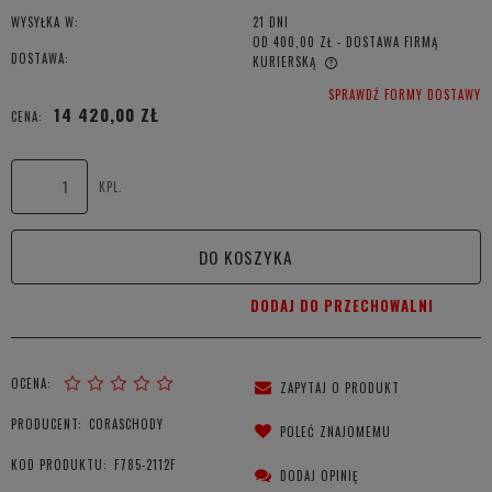
WYSYŁKA W:
21 DNI
OD 400,00 ZŁ
- DOSTAWA FIRMĄ
DOSTAWA:
KURIERSKĄ
CENA NIE ZAWIERA EWENTUALNYCH KOSZTÓW PŁATNOŚCI
SPRAWDŹ FORMY DOSTAWY
14 420,00 ZŁ
CENA:
KPL.
DO KOSZYKA
DODAJ DO PRZECHOWALNI
OCENA:
ZAPYTAJ O PRODUKT
PRODUCENT:
CORASCHODY
POLEĆ ZNAJOMEMU
KOD PRODUKTU:
F785-2112F
DODAJ OPINIĘ