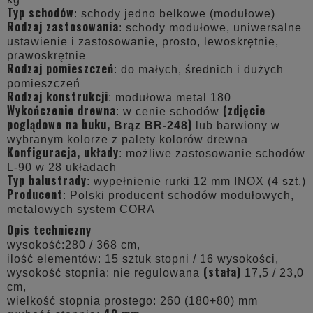
Typ schodów
: schody jedno belkowe (modułowe)
Rodzaj zastosowania
: schody modułowe, uniwersalne
ustawienie i zastosowanie, prosto, lewoskrętnie,
prawoskrętnie
Rodzaj pomieszczeń
: do małych, średnich i dużych
pomieszczeń
Rodzaj konstrukcji
: modułowa metal 180
Wykończenie drewna
(zdjęcie
: w cenie schodów
poglądowe na buku,
)
Brąz BR-248
lub barwiony w
wybranym kolorze z palety kolorów drewna
Konfiguracja, układy
: możliwe zastosowanie schodów
L-90 w 28 układach
Typ balustrady
: wypełnienie rurki 12 mm INOX (4 szt.)
Producent
: Polski producent schodów modułowych,
metalowych system CORA
Opis techniczny
wysokość:280 / 368 cm,
ilość elementów: 15 sztuk stopni / 16 wysokości,
(stała)
wysokość stopnia: nie regulowana
17,5 / 23,0
cm,
wielkość stopnia prostego: 260 (180+80) mm