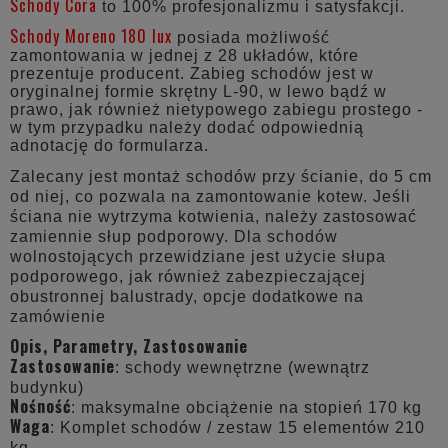
Schody Cora
to 100% profesjonalizmu i satysfakcji.
Schody Moreno 180 lux
posiada możliwość
zamontowania w jednej z 28 układów, które
prezentuje producent. Zabieg schodów jest w
oryginalnej formie skrętny L-90, w lewo bądź w
prawo, jak również nietypowego zabiegu prostego -
w tym przypadku należy dodać odpowiednią
adnotację do formularza.
Zalecany jest montaż schodów przy ścianie, do 5 cm
od niej, co pozwala na zamontowanie kotew. Jeśli
ściana nie wytrzyma kotwienia, należy zastosować
zamiennie słup podporowy. Dla schodów
wolnostojących przewidziane jest użycie słupa
podporowego, jak również zabezpieczającej
obustronnej balustrady, opcje dodatkowe na
zamówienie
Opis, Parametry, Zastosowanie
Zastosowanie
: schody wewnętrzne (wewnątrz
budynku)
Nośność
: maksymalne obciążenie na stopień 170 kg
Waga
: Komplet schodów / zestaw 15 elementów 210
kg