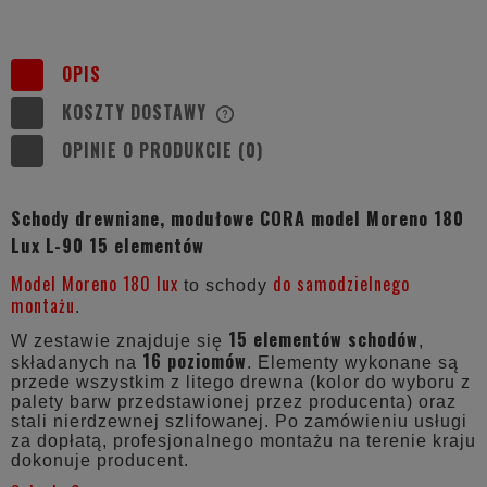
OPIS
KOSZTY DOSTAWY
CENA NIE ZAWIERA EWENTUALNYCH
KOSZTÓW PŁATNOŚCI
OPINIE O PRODUKCIE (0)
Schody drewniane, modułowe CORA model Moreno 180
Lux L-90 15 elementów
Model Moreno 180 lux
do samodzielnego
to schody
montażu
.
15 elementów schodów
W zestawie znajduje się
,
16 poziomów
składanych na
. Elementy wykonane są
przede wszystkim z litego drewna (kolor do wyboru z
palety barw przedstawionej przez producenta) oraz
stali nierdzewnej szlifowanej. Po zamówieniu usługi
za dopłatą, profesjonalnego montażu na terenie kraju
dokonuje producent.