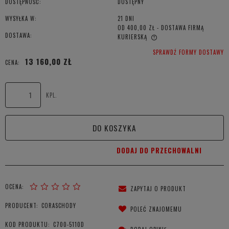
DOSTĘPNOŚĆ:
DOSTĘPNY
WYSYŁKA W:
21 DNI
OD 400,00 ZŁ
- DOSTAWA FIRMĄ
DOSTAWA:
KURIERSKĄ
CENA NIE ZAWIERA EWENTUALNYCH KOSZTÓW PŁATNOŚCI
SPRAWDŹ FORMY DOSTAWY
13 160,00 ZŁ
CENA:
KPL.
DO KOSZYKA
DODAJ DO PRZECHOWALNI
OCENA:
ZAPYTAJ O PRODUKT
PRODUCENT:
CORASCHODY
POLEĆ ZNAJOMEMU
KOD PRODUKTU:
C700-5110D