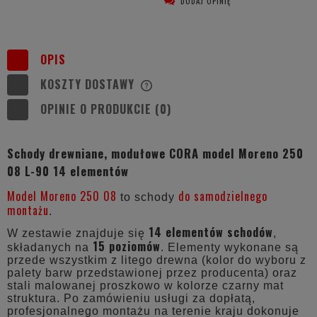
DODAJ OPINIĘ
OPIS
KOSZTY DOSTAWY
CENA NIE ZAWIERA EWENTUALNYCH
KOSZTÓW PŁATNOŚCI
OPINIE O PRODUKCIE (0)
Schody drewniane, modułowe CORA model Moreno 250
08 L-90 14 elementów
Model Moreno 250 08
do samodzielnego
to schody
montażu
.
14 elementów schodów
W zestawie znajduje się
,
15 poziomów
składanych na
. Elementy wykonane są
przede wszystkim z litego drewna (kolor do wyboru z
palety barw przedstawionej przez producenta) oraz
stali malowanej proszkowo w kolorze czarny mat
struktura. Po zamówieniu usługi za dopłatą,
profesjonalnego montażu na terenie kraju dokonuje