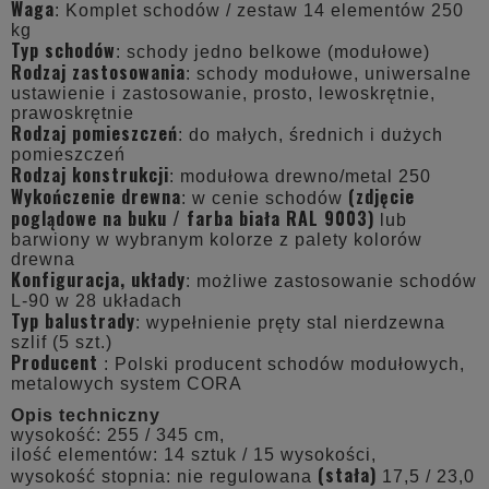
Waga
: Komplet schodów / zestaw 14 elementów 250
kg
Typ schodów
: schody jedno belkowe (modułowe)
Rodzaj zastosowania
: schody modułowe, uniwersalne
ustawienie i zastosowanie, prosto, lewoskrętnie,
prawoskrętnie
Rodzaj pomieszczeń
: do małych, średnich i dużych
pomieszczeń
Rodzaj konstrukcji
: modułowa drewno/metal 250
Wykończenie drewna
(zdjęcie
: w cenie schodów
poglądowe na buku /
farba biała RAL 9003
)
lub
barwiony w wybranym kolorze z palety kolorów
drewna
Konfiguracja, układy
: możliwe zastosowanie schodów
L-90 w 28 układach
Typ balustrady
: wypełnienie pręty stal nierdzewna
szlif (5 szt.)
Producent
: Polski producent schodów modułowych,
metalowych system CORA
Opis techniczny
wysokość: 255 / 345 cm,
ilość elementów: 14 sztuk / 15 wysokości,
(stała)
wysokość stopnia: nie regulowana
17,5 / 23,0