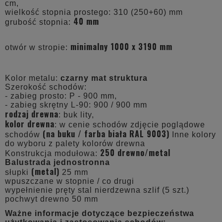
cm,
wielkość stopnia prostego: 310 (250+60) mm
40 mm
grubość stopnia:
minimalny 1000 x 3190 mm
otwór w stropie:
Kolor metalu:
czarny mat struktura
Szerokość schodów:
- zabieg prosto: P - 900 mm,
- zabieg skrętny L-90: 900 / 900 mm
rodzaj drewna
: buk lity,
kolor drewna
: w cenie schodów zdjęcie poglądowe
(na buku /
farba biała RAL 9003
)
schodów
Inne kolory
do wyboru z palety kolorów drewna
250 drewno/metal
Konstrukcja modułowa:
Balustrada jednostronna
(metal)
słupki
25 mm
wpuszczane w stopnie / co drugi
wypełnienie pręty stal nierdzewna szlif (5 szt.)
pochwyt drewno 50 mm
Ważne informacje dotyczące bezpieczeństwa