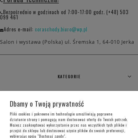
Bezpośrednio w godzinach od 7:00-17:00 godz. (+48) 503
099 461
Adres e-mail:
coraschody.biuro@wp.pl
Salon i wystawa (Polska) ul. Śremska 1, 64-010 Jerka
KATEGORIE
WARUNKI ZAKUPÓW
Dbamy o Twoją prywatność
MOJE KONTO
Pliki cookies i pokrewne im technologie umożliwiają poprawne
działanie strony i pomagają nam dostosować ofertę do Twoich potrzeb.
Możesz zaakceptować wykorzystanie przez nas wszystkich tych plików i
INFORMACJE O SKLEPIE
przejść do sklepu lub dostosować użycie plików do swoich preferencji,
wybierając opcję "Dostosuj zgody".