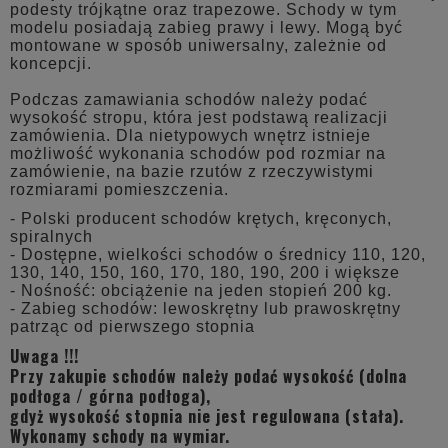
podesty trójkątne oraz trapezowe. Schody w tym
modelu posiadają zabieg prawy i lewy. Mogą być
montowane w sposób uniwersalny, zależnie od
koncepcji.
Podczas zamawiania schodów należy podać
wysokość stropu, która jest podstawą realizacji
zamówienia. Dla nietypowych wnętrz istnieje
możliwość wykonania schodów pod rozmiar na
zamówienie, na bazie rzutów z rzeczywistymi
rozmiarami pomieszczenia.
- Polski producent schodów krętych, kręconych,
spiralnych
- Dostępne, wielkości schodów o średnicy 110, 120,
130, 140, 150, 160, 170, 180, 190, 200 i większe
- Nośność: obciążenie na jeden stopień 200 kg.
- Zabieg schodów: lewoskrętny lub prawoskrętny
patrząc od pierwszego stopnia
Uwaga !!!
Przy zakupie schodów należy podać wysokość (dolna
podłoga / górna podłoga),
gdyż wysokość stopnia nie jest regulowana (stała).
Wykonamy schody na wymiar.