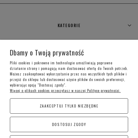
KATEGORIE
WARUNKI ZAKUPÓW
Dbamy o Twoją prywatność
MOJE KONTO
Pliki cookies i pokrewne im technologie umożliwiają poprawne
działanie strony i pomagają nam dostosować ofertę do Twoich potrzeb.
Możesz zaakceptować wykorzystanie przez nas wszystkich tych plików i
INFORMACJE O SKLEPIE
przejść do sklepu lub dostosować użycie plików do swoich preferencji,
wybierając opcję "Dostosuj zgody".
Więcej o plikach cookies przeczytasz w naszej Polityce prywatności.
Telefon kontaktowy –
+48 697 733 970
ZAAKCEPTUJ TYLKO NIEZBĘDNE
Poniedziałek-Piątek: 09:00 - 19:00,
Sobota: 09:00-15:00
DOSTOSUJ ZGODY
CoraSchody – Schody | Poręcze i Balustrady
Kościan