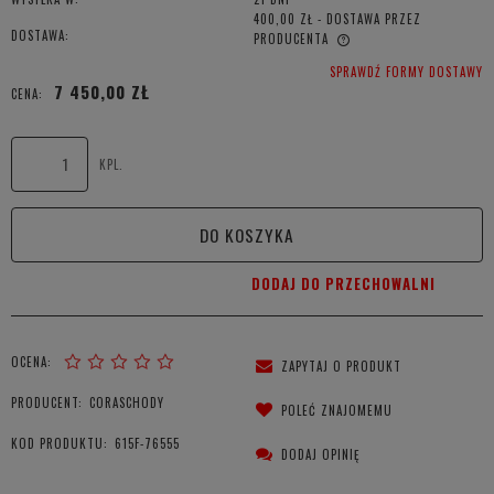
400,00 ZŁ
- DOSTAWA PRZEZ
DOSTAWA:
PRODUCENTA
CENA NIE ZAWIERA EWENTUALNYCH KOSZTÓW PŁATNOŚCI
SPRAWDŹ FORMY DOSTAWY
7 450,00 ZŁ
CENA:
KPL.
DO KOSZYKA
DODAJ DO PRZECHOWALNI
OCENA:
ZAPYTAJ O PRODUKT
PRODUCENT:
CORASCHODY
POLEĆ ZNAJOMEMU
KOD PRODUKTU:
615F-76555
DODAJ OPINIĘ