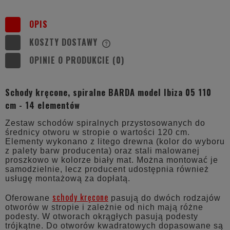
OPIS
KOSZTY DOSTAWY
CENA NIE ZAWIERA EWENTUALNYCH
KOSZTÓW PŁATNOŚCI
OPINIE O PRODUKCIE (0)
Schody kręcone, spiralne BARDA model Ibiza 05 110
cm - 14 elementów
Zestaw schodów spiralnych przystosowanych do
średnicy otworu w stropie o wartości 120 cm.
Elementy wykonano z litego drewna (kolor do wyboru
z palety barw producenta) oraz stali malowanej
proszkowo w kolorze biały mat
. Można montować je
samodzielnie, lecz producent udostępnia również
usługę montażową za dopłatą.
schody kręcone
Oferowane
pasują do dwóch rodzajów
otworów w stropie i zależnie od nich mają różne
podesty. W otworach okrągłych pasują podesty
trójkątne. Do otworów kwadratowych dopasowane są