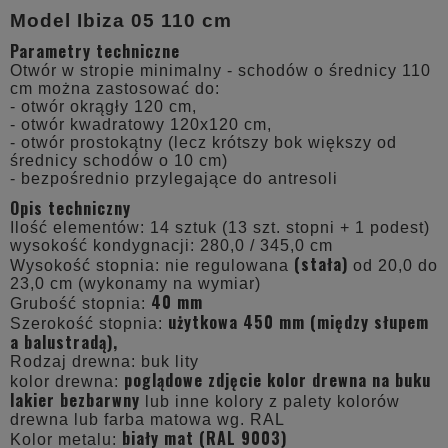
Model Ibiza 05 110 cm
Parametry techniczne
Otwór w stropie minimalny - schodów o średnicy 110
cm można zastosować do:
- otwór okrągły 120 cm,
- otwór kwadratowy 120x120 cm,
- otwór prostokątny (lecz krótszy bok większy od
średnicy schodów o 10 cm)
- bezpośrednio przylegające do antresoli
Opis techniczny
Ilość elementów: 14 sztuk (13 szt. stopni + 1 podest)
wysokość kondygnacji: 280,0 / 345,0 cm
(stała)
Wysokość stopnia: nie regulowana
od 20,0 do
23,0 cm (wykonamy na wymiar)
40 mm
Grubość stopnia:
użytkowa 450 mm (między słupem
Szerokość stopnia:
a balustradą),
Rodzaj drewna: buk lity
poglądowe zdjęcie kolor drewna na buku
kolor drewna:
lakier bezbarwny
lub inne kolory z palety kolorów
drewna lub farba matowa wg. RAL
biały mat (RAL 9003)
Kolor metalu: