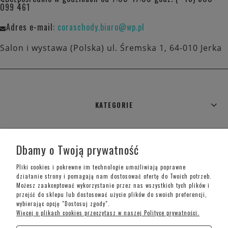
099 461
Adres e-mail:
coraschody.biuro@wp.pl
Salon i wystawa (Polska) ul. Śremska 1, 64-010 Jerka
KATEGORIE
WARUNKI ZAKUPÓW
Dbamy o Twoją prywatność
MOJE KONTO
Pliki cookies i pokrewne im technologie umożliwiają poprawne
działanie strony i pomagają nam dostosować ofertę do Twoich potrzeb.
Możesz zaakceptować wykorzystanie przez nas wszystkich tych plików i
INFORMACJE O SKLEPIE
przejść do sklepu lub dostosować użycie plików do swoich preferencji,
wybierając opcję "Dostosuj zgody".
Więcej o plikach cookies przeczytasz w naszej Polityce prywatności.