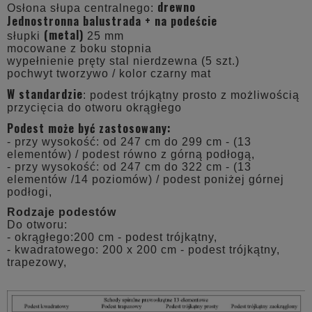
drewno
Osłona słupa centralnego:
Jednostronna balustrada + na podeście
(metal)
słupki
25 mm
mocowane z boku stopnia
wypełnienie pręty stal nierdzewna (5 szt.)
pochwyt tworzywo / kolor czarny mat
W standardzie
: podest trójkątny prosto z możliwością
przycięcia do otworu okrągłego
Podest może być zastosowany:
- przy wysokość: od 247 cm do 299 cm - (13
elementów) / podest równo z górną podłogą,
- przy wysokość: od 247 cm do 322 cm - (13
elementów /14 poziomów) / podest poniżej górnej
podłogi,
Rodzaje podestów
Do otworu:
- okrągłego:200 cm - podest trójkątny,
- kwadratowego: 200 x 200 cm - podest trójkątny,
trapezowy,