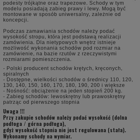
podesty trójkątne oraz trapezowe. Schody w tym
modelu posiadają zabieg prawy i lewy. Mogą być
montowane w sposób uniwersalny, zależnie od
koncepcji.
Podczas zamawiania schodów należy podać
wysokość stropu, która jest podstawą realizacji
zamówienia. Dla nietypowych wnętrz istnieje
możliwość wykonania schodów pod rozmiar na
zamówienie, na bazie rzutów z rzeczywistymi
rozmiarami pomieszczenia.
- Polski producent schodów krętych, kręconych,
spiralnych
- Dostępne, wielkości schodów o średnicy 110, 120,
130, 140, 150, 160, 170, 180, 190, 200 i większe
- Nośność: obciążenie na jeden stopień 200 kg.
- Zabieg schodów: lewoskrętny lub prawoskrętny
patrząc od pierwszego stopnia
Uwaga !!!
Przy zakupie schodów należy podać wysokość (dolna
podłoga / górna podłoga),
gdyż wysokość stopnia nie jest regulowana (stała).
Wykonamy schody na wymiar.