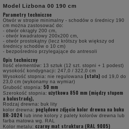
Model Lizbona 00 190 cm
Parametry techniczne
Otwór w stropie minimalny - schodów o średnicy 190
cm można zastosować do:
- otwór okrągły 200 cm,
- otwór kwadratowy 200x200 cm,
- otwór prostokątny (lecz krótszy bok większy od
średnicy schodów o 10 cm)
- bezpośrednio przylegające do antresoli
Opis techniczny
Ilość elementów:
13 sztuk (12 szt. stopni + 1 podest)
wysokość kondygnacji:
247,0 / 322,0 cm
(stała)
Wysokość stopnia: nie regulowana
od 19,0 do
23,0 cm (wykonamy na wymiar)
50 mm
Grubość stopnia:
użytkowa 850 mm (między słupem
Szerokość stopnia:
a balustradą),
Rodzaj drewna: buk lity
poglądowe zdjęcie kolor drewna na buku
kolor drewna:
BR-3024
lub inne kolory z palety kolorów drewna lub
farba matowa wg. RAL
czarny mat struktura (RAL 9005)
Kolor metalu: