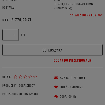
OD 400,00 ZŁ
- DOSTAWA FIRMĄ
DOSTAWA:
KURIERSKĄ
CENA NIE ZAWIERA EWENTUALNYCH KOSZTÓW PŁATNOŚCI
SPRAWDŹ FORMY DOSTAWY
9 770,00 ZŁ
CENA:
KPL.
DO KOSZYKA
DODAJ DO PRZECHOWALNI
OCENA:
ZAPYTAJ O PRODUKT
PRODUCENT:
CORASCHODY
POLEĆ ZNAJOMEMU
KOD PRODUKTU:
81A6-110F0
DODAJ OPINIĘ