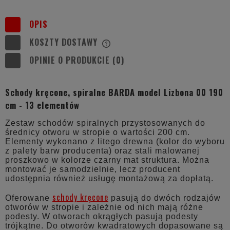
OPIS
KOSZTY DOSTAWY
CENA NIE ZAWIERA EWENTUALNYCH
KOSZTÓW PŁATNOŚCI
OPINIE O PRODUKCIE (0)
Schody kręcone, spiralne BARDA model Lizbona 00 190
cm - 13 elementów
Zestaw schodów spiralnych przystosowanych do
średnicy otworu w stropie o wartości 200 cm.
Elementy wykonano z litego drewna (kolor do wyboru
z palety barw producenta) oraz stali malowanej
proszkowo w kolorze czarny mat struktura. Można
montować je samodzielnie, lecz producent
udostępnia również usługę montażową za dopłatą.
schody kręcone
Oferowane
pasują do dwóch rodzajów
otworów w stropie i zależnie od nich mają różne
podesty. W otworach okrągłych pasują podesty
trójkątne. Do otworów kwadratowych dopasowane są