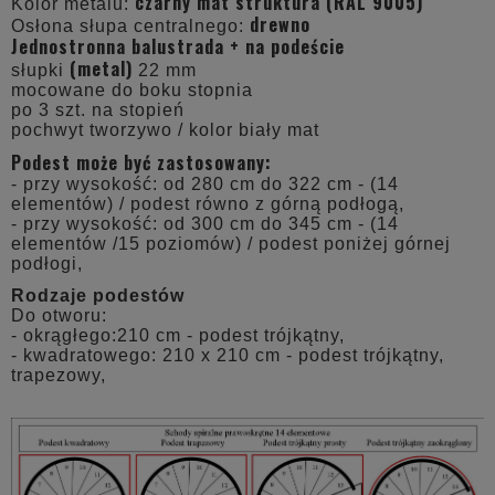
czarny mat struktura (RAL 9005)
Kolor metalu:
drewno
Osłona słupa centralnego:
Jednostronna balustrada + na podeście
(metal)
słupki
22 mm
mocowane do boku stopnia
po 3 szt. na stopień
pochwyt tworzywo / kolor biały mat
Podest może być zastosowany:
- przy wysokość: od 280 cm do 322 cm - (14
elementów) / podest równo z górną podłogą,
- przy wysokość: od 300 cm do 345 cm - (14
elementów /15 poziomów) / podest poniżej górnej
podłogi,
Rodzaje podestów
Do otworu:
- okrągłego:210 cm - podest trójkątny,
- kwadratowego: 210 x 210 cm - podest trójkątny,
trapezowy,