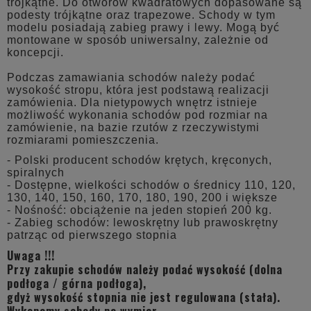
trójkątne. Do otworów kwadratowych dopasowane są
podesty trójkątne oraz trapezowe. Schody w tym
modelu posiadają zabieg prawy i lewy. Mogą być
montowane w sposób uniwersalny, zależnie od
koncepcji.
Podczas zamawiania schodów należy podać
wysokość stropu, która jest podstawą realizacji
zamówienia. Dla nietypowych wnętrz istnieje
możliwość wykonania schodów pod rozmiar na
zamówienie, na bazie rzutów z rzeczywistymi
rozmiarami pomieszczenia.
- Polski producent schodów krętych, kręconych,
spiralnych
- Dostępne, wielkości schodów o średnicy 110, 120,
130, 140, 150, 160, 170, 180, 190, 200 i większe
- Nośność: obciążenie na jeden stopień 200 kg.
- Zabieg schodów: lewoskrętny lub prawoskrętny
patrząc od pierwszego stopnia
Uwaga !!!
Przy zakupie schodów należy podać wysokość (dolna
podłoga / górna podłoga),
gdyż wysokość stopnia nie jest regulowana (stała).
Wykonamy schody na wymiar.