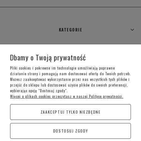
KATEGORIE
WARUNKI ZAKUPÓW
Dbamy o Twoją prywatność
MOJE KONTO
Pliki cookies i pokrewne im technologie umożliwiają poprawne
działanie strony i pomagają nam dostosować ofertę do Twoich potrzeb.
Możesz zaakceptować wykorzystanie przez nas wszystkich tych plików i
INFORMACJE O SKLEPIE
przejść do sklepu lub dostosować użycie plików do swoich preferencji,
wybierając opcję "Dostosuj zgody".
Więcej o plikach cookies przeczytasz w naszej Polityce prywatności.
Telefon kontaktowy –
+48 697 733 970
ZAAKCEPTUJ TYLKO NIEZBĘDNE
Poniedziałek-Piątek: 09:00 - 19:00,
Sobota: 09:00-15:00
DOSTOSUJ ZGODY
CoraSchody – Schody | Poręcze i Balustrady