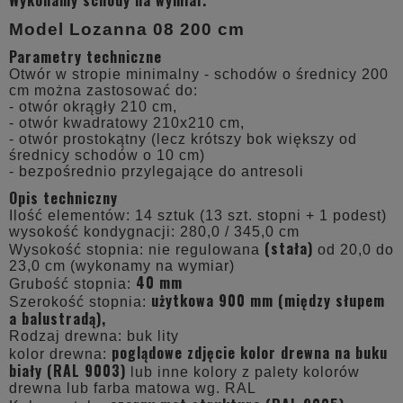
Model Lozanna 08 200 cm
Parametry techniczne
Otwór w stropie minimalny - schodów o średnicy 200
cm można zastosować do:
- otwór okrągły 210 cm,
- otwór kwadratowy 210x210 cm,
- otwór prostokątny (lecz krótszy bok większy od
średnicy schodów o 10 cm)
- bezpośrednio przylegające do antresoli
Opis techniczny
Ilość elementów: 14 sztuk (13 szt. stopni + 1 podest)
wysokość kondygnacji: 280,0 / 345,0 cm
(stała)
Wysokość stopnia: nie regulowana
od 20,0 do
23,0 cm (wykonamy na wymiar)
40 mm
Grubość stopnia:
użytkowa 900 mm (między słupem
Szerokość stopnia:
a balustradą),
Rodzaj drewna: buk lity
poglądowe zdjęcie kolor drewna na buku
kolor drewna:
biały (RAL 9003)
lub inne kolory z palety kolorów
drewna lub farba matowa wg. RAL