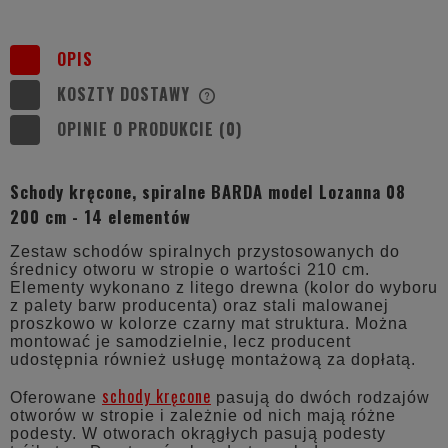
OPIS
KOSZTY DOSTAWY
CENA NIE ZAWIERA EWENTUALNYCH
KOSZTÓW PŁATNOŚCI
OPINIE O PRODUKCIE (0)
Schody kręcone, spiralne BARDA model Lozanna 08
200 cm - 14 elementów
Zestaw schodów spiralnych przystosowanych do
średnicy otworu w stropie o wartości 210 cm.
Elementy wykonano z litego drewna (kolor do wyboru
z palety barw producenta) oraz stali malowanej
proszkowo w kolorze czarny mat struktura. Można
montować je samodzielnie, lecz producent
udostępnia również usługę montażową za dopłatą.
schody kręcone
Oferowane
pasują do dwóch rodzajów
otworów w stropie i zależnie od nich mają różne
podesty. W otworach okrągłych pasują podesty