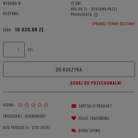
WYSYŁKA W:
21 DNI
400,00 ZŁ
- DOSTAWA PRZEZ
DOSTAWA:
PRODUCENTA
CENA NIE ZAWIERA EWENTUALNYCH KOSZTÓW PŁATNOŚCI
SPRAWDŹ FORMY DOSTAWY
10 630,00 ZŁ
CENA:
KPL.
DO KOSZYKA
DODAJ DO PRZECHOWALNI
OCENA:
ZAPYTAJ O PRODUKT
PRODUCENT:
CORASCHODY
POLEĆ ZNAJOMEMU
KOD PRODUKTU:
C7C1-983F2
DODAJ OPINIĘ