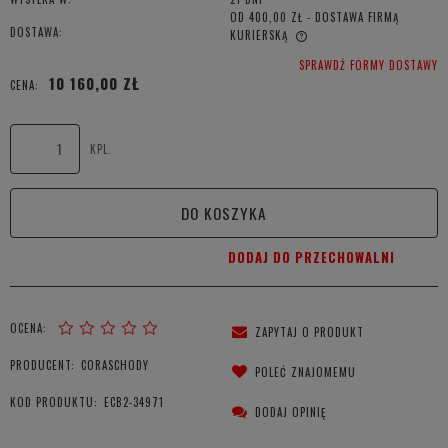
OD 400,00 ZŁ
- DOSTAWA FIRMĄ
DOSTAWA:
KURIERSKĄ
CENA NIE ZAWIERA EWENTUALNYCH KOSZTÓW PŁATNOŚCI
SPRAWDŹ FORMY DOSTAWY
10 160,00 ZŁ
CENA:
KPL.
DO KOSZYKA
DODAJ DO PRZECHOWALNI
OCENA:
ZAPYTAJ O PRODUKT
PRODUCENT:
CORASCHODY
POLEĆ ZNAJOMEMU
KOD PRODUKTU:
ECB2-34971
DODAJ OPINIĘ