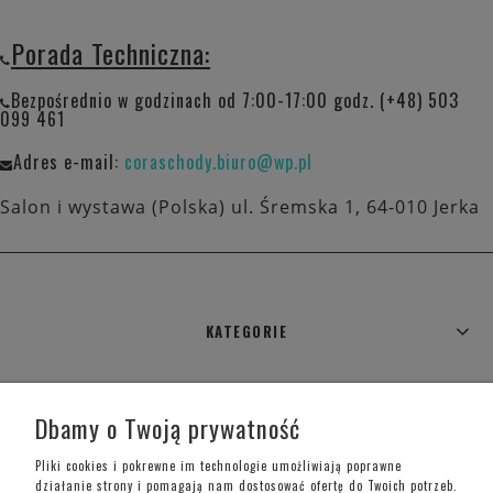
Porada Techniczna:
Bezpośrednio w godzinach od 7:00-17:00 godz. (+48) 503
099 461
Adres e-mail:
coraschody.biuro@wp.pl
Salon i wystawa (Polska) ul. Śremska 1, 64-010 Jerka
KATEGORIE
WARUNKI ZAKUPÓW
Dbamy o Twoją prywatność
MOJE KONTO
Pliki cookies i pokrewne im technologie umożliwiają poprawne
działanie strony i pomagają nam dostosować ofertę do Twoich potrzeb.