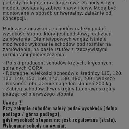
podesty trójkątne oraz trapezowe. Schody w tym
modelu posiadają zabieg prawy i lewy. Mogą być
montowane w sposób uniwersalny, zależnie od
koncepcji.
Podczas zamawiania schodów należy podać
wysokość stropu, która jest podstawą realizacji
zamówienia. Dla nietypowych wnętrz istnieje
możliwość wykonania schodów pod rozmiar na
zamówienie, na bazie rzutów z rzeczywistymi
rozmiarami pomieszczenia.
- Polski producent schodów krętych, kręconych,
spiralnych CORA
- Dostępne, wielkości schodów o średnicy 110, 120,
130, 140, 150, 160, 170, 180, 190, 200 i większe
- Nośność: obciążenie na jeden stopień 200 kg.
- Zabieg schodów: lewoskrętny lub prawoskrętny
patrząc od pierwszego stopnia
Uwaga !!!
Przy zakupie schodów należy podać wysokość (dolna
podłoga / górna podłoga),
gdyż wysokość stopnia nie jest regulowana (stała).
Wykonamy schody na wymiar.