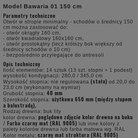
Model Bawaria 01 150 cm
Parametry techniczne
Otwór w stropie minimalny - schodów o średnicy 150
cm można zastosować do:
- otwór okrągły 160 cm,
- otwór kwadratowy 160x160 cm,
- otwór prostokątny (lecz krótszy bok większy od
średnicy schodów o 10 cm)
- bezpośrednio przylegające do antresoli
Opis techniczny
Ilość elementów: 14 sztuk (13 szt. stopni + 1 podest)
wysokość kondygnacji: 280,0 / 345,0 cm
(stała)
Wysokość stopnia: nie regulowana
od 20,0 do
23,0 cm (wykonamy na wymiar)
40 mm
Grubość stopnia:
użytkowa 650 mm (między słupem
Szerokość stopnia:
a balustradą),
Rodzaj drewna: buk lity
poglądowe zdjęcie kolor drewna na buku
kolor drewna:
/
Farba czarny mat (RAL 9005)
lub inne kolory z
palety kolorów drewna lub farba matowa wg. RAL
czarny mat struktura (RAL 9005)
Kolor metalu: