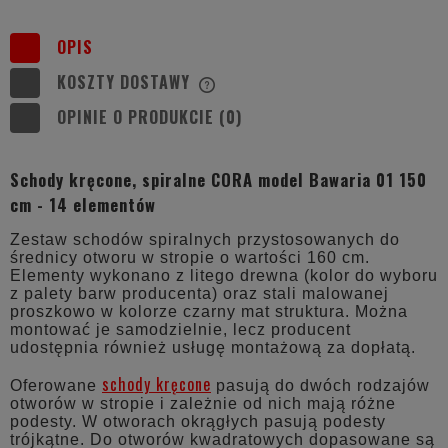
OPIS
KOSZTY DOSTAWY
CENA NIE ZAWIERA EWENTUALNYCH
KOSZTÓW PŁATNOŚCI
OPINIE O PRODUKCIE (0)
Schody kręcone, spiralne CORA model Bawaria 01 150
cm - 14 elementów
Zestaw schodów spiralnych przystosowanych do
średnicy otworu w stropie o wartości 160 cm.
Elementy wykonano z litego drewna (kolor do wyboru
z palety barw producenta) oraz stali malowanej
proszkowo w kolorze czarny mat struktura. Można
montować je samodzielnie, lecz producent
udostępnia również usługę montażową za dopłatą.
schody kręcone
Oferowane
pasują do dwóch rodzajów
otworów w stropie i zależnie od nich mają różne
podesty. W otworach okrągłych pasują podesty
trójkątne. Do otworów kwadratowych dopasowane są