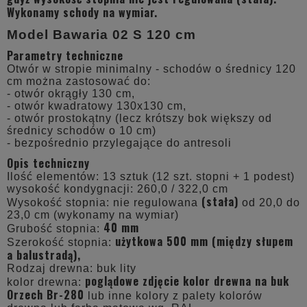
Wykonamy schody na wymiar.
Model Bawaria 02 S 120 cm
Parametry techniczne
Otwór w stropie minimalny - schodów o średnicy 120
cm można zastosować do:
- otwór okrągły 130 cm,
- otwór kwadratowy 130x130 cm,
- otwór prostokątny (lecz krótszy bok większy od
średnicy schodów o 10 cm)
- bezpośrednio przylegające do antresoli
Opis techniczny
Ilość elementów: 13 sztuk (12 szt. stopni + 1 podest)
wysokość kondygnacji: 260,0 / 322,0 cm
(stała)
Wysokość stopnia: nie regulowana
od 20,0 do
23,0 cm (wykonamy na wymiar)
40 mm
Grubość stopnia:
użytkowa 500 mm (między słupem
Szerokość stopnia:
a balustradą),
Rodzaj drewna: buk lity
poglądowe zdjęcie kolor drewna na buk
kolor drewna:
Orzech Br-280
lub inne kolory z palety kolorów