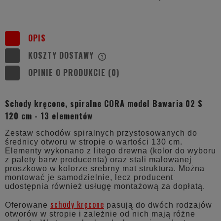
OPIS
KOSZTY DOSTAWY
CENA NIE ZAWIERA EWENTUALNYCH
KOSZTÓW PŁATNOŚCI
OPINIE O PRODUKCIE (0)
Schody kręcone, spiralne CORA model Bawaria 02 S
120 cm - 13 elementów
Zestaw schodów spiralnych przystosowanych do
średnicy otworu w stropie o wartości 130 cm.
Elementy wykonano z litego drewna (kolor do wyboru
z palety barw producenta) oraz stali malowanej
proszkowo w kolorze srebrny mat struktura. Można
montować je samodzielnie, lecz producent
udostępnia również usługę montażową za dopłatą.
schody kręcone
Oferowane
pasują do dwóch rodzajów
otworów w stropie i zależnie od nich mają różne