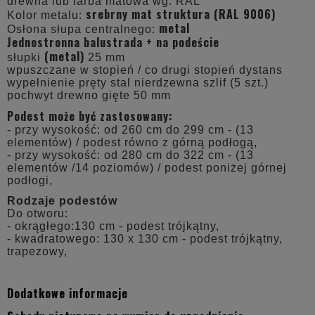
drewna lub farba matowa wg. RAL
srebrny mat struktura (RAL 9006)
Kolor metalu:
metal
Osłona słupa centralnego:
Jednostronna balustrada + na podeście
(metal)
słupki
25 mm
wpuszczane w stopień / co drugi stopień dystans
wypełnienie pręty stal nierdzewna szlif (5 szt.)
pochwyt drewno gięte 50 mm
Podest może być zastosowany:
- przy wysokość: od 260 cm do 299 cm - (13
elementów) / podest równo z górną podłogą,
- przy wysokość: od 280 cm do 322 cm - (13
elementów /14 poziomów) / podest poniżej górnej
podłogi,
Rodzaje podestów
Do otworu:
- okrągłego:130 cm - podest trójkątny,
- kwadratowego: 130 x 130 cm - podest trójkątny,
trapezowy,
Dodatkowe informacje