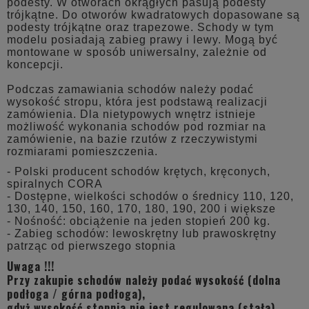
podesty. W otworach okrągłych pasują podesty
trójkątne. Do otworów kwadratowych dopasowane są
podesty trójkątne oraz trapezowe. Schody w tym
modelu posiadają zabieg prawy i lewy. Mogą być
montowane w sposób uniwersalny, zależnie od
koncepcji.
Podczas zamawiania schodów należy podać
wysokość stropu, która jest podstawą realizacji
zamówienia. Dla nietypowych wnętrz istnieje
możliwość wykonania schodów pod rozmiar na
zamówienie, na bazie rzutów z rzeczywistymi
rozmiarami pomieszczenia.
- Polski producent schodów krętych, kręconych,
spiralnych CORA
- Dostępne, wielkości schodów o średnicy 110, 120,
130, 140, 150, 160, 170, 180, 190, 200 i większe
- Nośność: obciążenie na jeden stopień 200 kg.
- Zabieg schodów: lewoskrętny lub prawoskrętny
patrząc od pierwszego stopnia
Uwaga !!!
Przy zakupie schodów należy podać wysokość (dolna
podłoga / górna podłoga),
gdyż wysokość stopnia nie jest regulowana (stała).