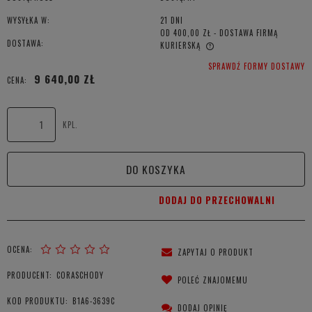
WYSYŁKA W:
21 DNI
OD 400,00 ZŁ
- DOSTAWA FIRMĄ
DOSTAWA:
KURIERSKĄ
CENA NIE ZAWIERA EWENTUALNYCH KOSZTÓW PŁATNOŚCI
SPRAWDŹ FORMY DOSTAWY
9 640,00 ZŁ
CENA:
KPL.
DO KOSZYKA
DODAJ DO PRZECHOWALNI
OCENA:
ZAPYTAJ O PRODUKT
PRODUCENT:
CORASCHODY
POLEĆ ZNAJOMEMU
KOD PRODUKTU:
B1A6-3639C
DODAJ OPINIĘ