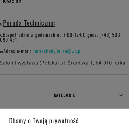
Kościan
Porada Techniczna:
Bezpośrednio w godzinach od 7:00-17:00 godz. (+48) 503
099 461
Adres e-mail:
coraschody.biuro@wp.pl
Salon i wystawa (Polska) ul. Śremska 1, 64-010 Jerka
KATEGORIE
WARUNKI ZAKUPÓW
Dbamy o Twoją prywatność
MOJE KONTO