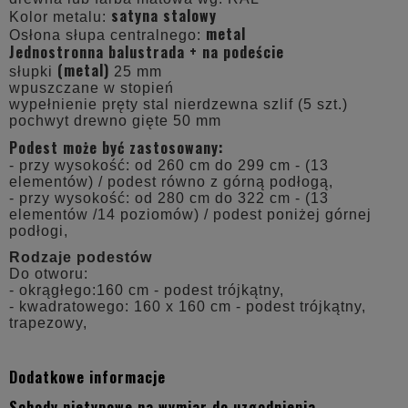
satyna stalowy
Kolor metalu:
metal
Osłona słupa centralnego:
Jednostronna balustrada + na podeście
(metal)
słupki
25 mm
wpuszczane w stopień
wypełnienie pręty stal nierdzewna szlif (5 szt.)
pochwyt drewno gięte 50 mm
Podest może być zastosowany:
- przy wysokość: od 260 cm do 299 cm - (13
elementów) / podest równo z górną podłogą,
- przy wysokość: od 280 cm do 322 cm - (13
elementów /14 poziomów) / podest poniżej górnej
podłogi,
Rodzaje podestów
Do otworu:
- okrągłego:160 cm - podest trójkątny,
- kwadratowego: 160 x 160 cm - podest trójkątny,
trapezowy,
Dodatkowe informacje
Schody nietypowe na wymiar do uzgodnienia