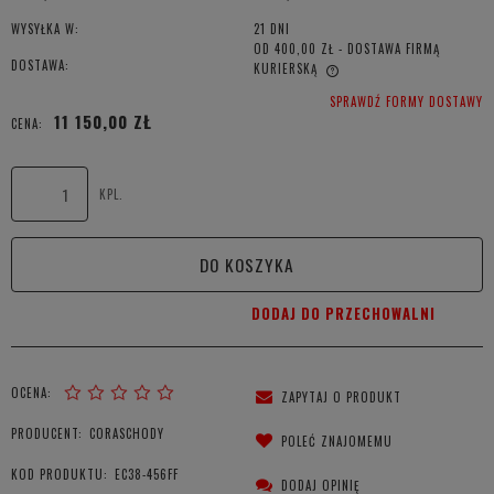
WYSYŁKA W:
21 DNI
OD 400,00 ZŁ
- DOSTAWA FIRMĄ
DOSTAWA:
KURIERSKĄ
CENA NIE ZAWIERA EWENTUALNYCH KOSZTÓW PŁATNOŚCI
SPRAWDŹ FORMY DOSTAWY
11 150,00 ZŁ
CENA:
KPL.
DO KOSZYKA
DODAJ DO PRZECHOWALNI
OCENA:
ZAPYTAJ O PRODUKT
PRODUCENT:
CORASCHODY
POLEĆ ZNAJOMEMU
KOD PRODUKTU:
EC38-456FF
DODAJ OPINIĘ