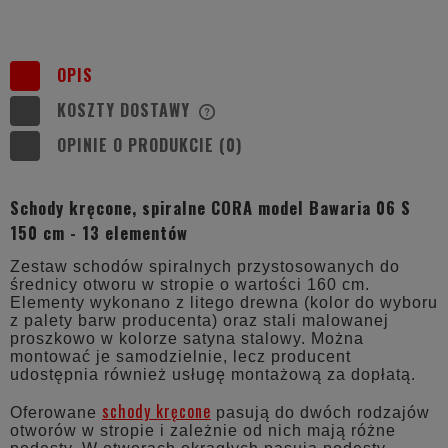
OPIS
KOSZTY DOSTAWY
CENA NIE ZAWIERA EWENTUALNYCH
KOSZTÓW PŁATNOŚCI
OPINIE O PRODUKCIE (0)
Schody kręcone, spiralne CORA model Bawaria 06 S
150 cm - 13 elementów
Zestaw schodów spiralnych przystosowanych do
średnicy otworu w stropie o wartości 160 cm.
Elementy wykonano z litego drewna (kolor do wyboru
z palety barw producenta) oraz stali malowanej
proszkowo w kolorze satyna stalowy. Można
montować je samodzielnie, lecz producent
udostępnia również usługę montażową za dopłatą.
schody kręcone
Oferowane
pasują do dwóch rodzajów
otworów w stropie i zależnie od nich mają różne