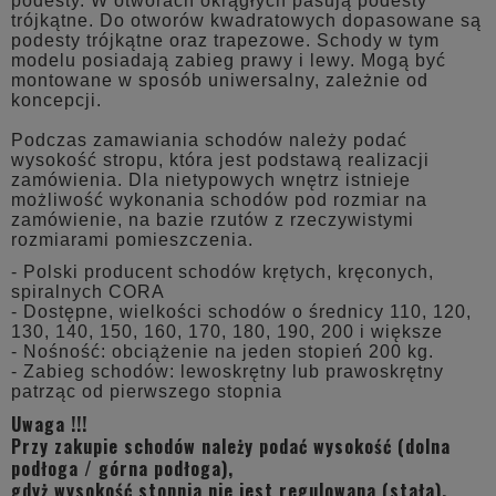
podesty. W otworach okrągłych pasują podesty
trójkątne. Do otworów kwadratowych dopasowane są
podesty trójkątne oraz trapezowe. Schody w tym
modelu posiadają zabieg prawy i lewy. Mogą być
montowane w sposób uniwersalny, zależnie od
koncepcji.
Podczas zamawiania schodów należy podać
wysokość stropu, która jest podstawą realizacji
zamówienia. Dla nietypowych wnętrz istnieje
możliwość wykonania schodów pod rozmiar na
zamówienie, na bazie rzutów z rzeczywistymi
rozmiarami pomieszczenia.
- Polski producent schodów krętych, kręconych,
spiralnych CORA
- Dostępne, wielkości schodów o średnicy 110, 120,
130, 140, 150, 160, 170, 180, 190, 200 i większe
- Nośność: obciążenie na jeden stopień 200 kg.
- Zabieg schodów: lewoskrętny lub prawoskrętny
patrząc od pierwszego stopnia
Uwaga !!!
Przy zakupie schodów należy podać wysokość (dolna
podłoga / górna podłoga),
gdyż wysokość stopnia nie jest regulowana (stała).