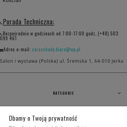
Kościan
Porada Techniczna:
Bezpośrednio w godzinach od 7:00-17:00 godz. (+48) 503
099 461
Adres e-mail:
coraschody.biuro@wp.pl
Salon i wystawa (Polska) ul. Śremska 1, 64-010 Jerka
KATEGORIE
WARUNKI ZAKUPÓW
Dbamy o Twoją prywatność
MOJE KONTO