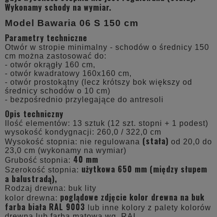
Wykonamy schody na wymiar.
Model Bawaria 06 S 150 cm
Parametry techniczne
Otwór w stropie minimalny - schodów o średnicy 150
cm można zastosować do:
- otwór okrągły 160 cm,
- otwór kwadratowy 160x160 cm,
- otwór prostokątny (lecz krótszy bok większy od
średnicy schodów o 10 cm)
- bezpośrednio przylegające do antresoli
Opis techniczny
Ilość elementów: 13 sztuk (12 szt. stopni + 1 podest)
wysokość kondygnacji: 260,0 / 322,0 cm
(stała)
Wysokość stopnia: nie regulowana
od 20,0 do
23,0 cm (wykonamy na wymiar)
40 mm
Grubość stopnia:
użytkowa 650 mm (między słupem
Szerokość stopnia:
a balustradą),
Rodzaj drewna: buk lity
poglądowe zdjęcie kolor drewna na buk
kolor drewna:
farba biała RAL 9003
lub inne kolory z palety kolorów
drewna lub farba matowa wg. RAL