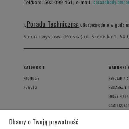
coraschody.biur
Tel/kom: 503 099 461, e-mail:
Porada Techniczna:
Bezpośrednio w godzin
Salon i wystawa (Polska) ul. Śremska 1, 64-
KATEGORIE
WARUNKI 
PROMOCJE
REGULAMIN S
NOWOŚCI
REKLAMACJE 
FORMY PŁATN
CZAS I KOSZ
POLITYKA PR
Dbamy o Twoją prywatność