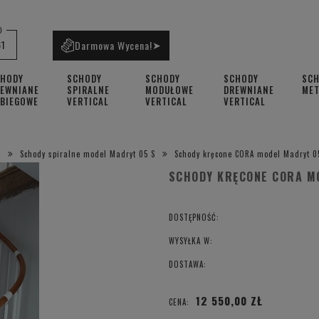
0
61
Darmowa Wycena!
➤
CHODY
SCHODY
SCHODY
SCHODY
SC
EWNIANE
SPIRALNE
MODUŁOWE
DREWNIANE
ME
BIEGOWE
VERTICAL
VERTICAL
VERTICAL
Schody spiralne model Madryt 05 S
Schody kręcone CORA model Madryt 0
SCHODY KRĘCONE CORA M
DOSTĘPNOŚĆ:
WYSYŁKA W:
DOSTAWA:
12 550,00 ZŁ
CENA: