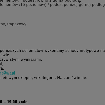
elementów) / podest równo z górną podłogą,
elementów /15 poziomów) / podest poniżej górnej podłog
tny, trapezowy,
 poniższych schematów wykonamy schody nietypowe na
tawie:
eczywistymi wymiarami,
i,
ra.
uro@wp.pl
rnetowym sklepie, w kategorii: Na zamówienie.
0 – 19.00 godz.