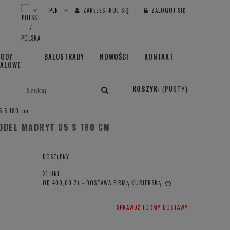
ZAREJESTRUJ SIĘ
ZALOGUJ SIĘ
HODY
BALUSTRADY
NOWOŚCI
KONTAKT
TALOWE
KOSZYK:
(PUSTY)
5 S 180 cm
ODEL MADRYT 05 S 180 CM
DOSTĘPNY
21 DNI
OD 400,00 ZŁ
- DOSTAWA FIRMĄ KURIERSKĄ
CENA NIE ZAWIERA EWENTUALNYCH
SPRAWDŹ FORMY DOSTAWY
KOSZTÓW PŁATNOŚCI