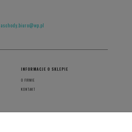
raschody.biuro@wp.pl
INFORMACJE O SKLEPIE
O FIRMIE
KONTAKT