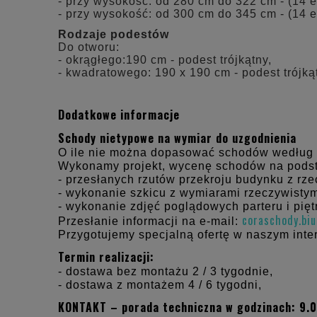
- przy wysokość: od 280 cm do 322 cm - (14 
- przy wysokość: od 300 cm do 345 cm - (14 
Rodzaje podestów
Do otworu:
- okrągłego:190 cm - podest trójkątny,
- kwadratowego: 190 x 190 cm - podest trójką
Dodatkowe informacje
Schody nietypowe na wymiar do uzgodnienia
O ile nie można dopasować schodów według
Wykonamy projekt, wycenę schodów na pods
- przesłanych rzutów przekroju budynku z rz
- wykonanie szkicu z wymiarami rzeczywistym
- wykonanie zdjęć poglądowych parteru i pięt
coraschody.bi
Przesłanie informacji na e-mail:
Przygotujemy specjalną ofertę w naszym inte
Termin realizacji:
- dostawa bez montażu 2 / 3 tygodnie,
- dostawa z montażem 4 / 6 tygodni,
KONTAKT – porada techniczna w godzinach: 9.0