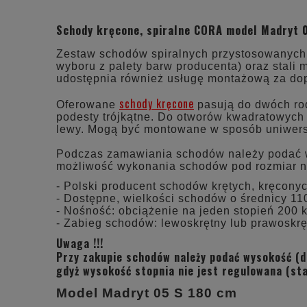
Schody kręcone, spiralne CORA model Madryt 
Zestaw schodów spiralnych przystosowanych d
wyboru z palety barw producenta) oraz stali
udostępnia również usługę montażową za dop
schody kręcone
Oferowane
pasują do dwóch rod
podesty trójkątne. Do otworów kwadratowych
lewy. Mogą być montowane w sposób uniwersa
Podczas zamawiania schodów należy podać wys
możliwość wykonania schodów pod rozmiar na
- Polski producent schodów krętych, kręcony
- Dostępne, wielkości schodów o średnicy 110
- Nośność: obciążenie na jeden stopień 200 k
- Zabieg schodów: lewoskrętny lub prawoskrę
Uwaga !!!
Przy zakupie schodów należy podać wysokość (d
gdyż wysokość stopnia nie jest regulowana (st
Model Madryt 05 S 180 cm