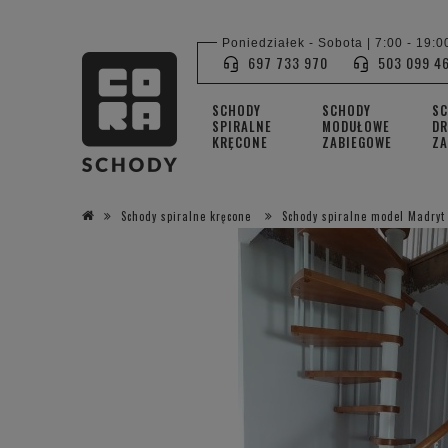
Poniedziałek - Sobota | 7:00 - 19:0
697 733 970
503 099 4
SCHODY
SCHODY
S
SPIRALNE
MODUŁOWE
DR
KRĘCONE
ZABIEGOWE
ZA
Schody spiralne kręcone
Schody spiralne model Madryt