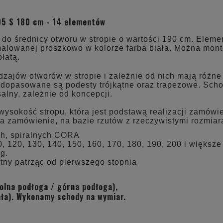
CENA NIE ZAWIERA EWE
05 S 180 cm - 14 elementów
KOSZTÓW PŁATNOŚCI
o średnicy otworu w stropie o wartości 190 cm. Elemen
 malowanej proszkowo w kolorze farba biała. Można mont
łatą.
zajów otworów w stropie i zależnie od nich mają różne
 dopasowane są podesty trójkątne oraz trapezowe. Scho
lny, zależnie od koncepcji.
okość stropu, która jest podstawą realizacji zamówien
 zamówienie, na bazie rzutów z rzeczywistymi rozmiar
ch, spiralnych CORA
, 120, 130, 140, 150, 160, 170, 180, 190, 200 i większe
g.
tny patrząc od pierwszego stopnia
olna podłoga / górna podłoga),
ała). Wykonamy schody na wymiar.