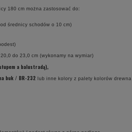
nicy 180 cm można zastosować do:
y od średnicy schodów o 10 cm)
podest)
20,0 do 23,0 cm (wykonamy na wymiar)
łupem a balustradą),
na buk /
BR-232
lub inne kolory z palety kolorów drewn