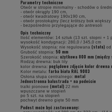
Parametry techniczne
Otwór w stropie minimalny - schodów o śred
- otwór okrągły 190 cm,
- otwór kwadratowy 190x190 cm,
- otwór prostokątny (lecz krótszy bok większ
- bezpośrednio przylegające do antresoli
Opis techniczny
Ilość elementów: 14 sztuk (13 szt. stopni + 1 
wysokość kondygnacji: 280,0 / 345,0 cm
(stała)
Wysokość stopnia: nie regulowana
od 
50 mm
Grubość stopnia:
użytkowa 800 mm (między s
Szerokość stopnia:
Rodzaj drewna: buk lity
poglądowe zdjęcie kolor drewna 
kolor drewna:
farba biała RAL 9003
Kolor metalu:
metal
Osłona słupa centralnego:
Jednostronna balustrada + na podeście
(metal)
tralki pionowe
22 mm
wpuszczane w stopień
po 5 szt. na stopień
pochwyt drewno gięte 50 mm
Podest może być zastosowany: