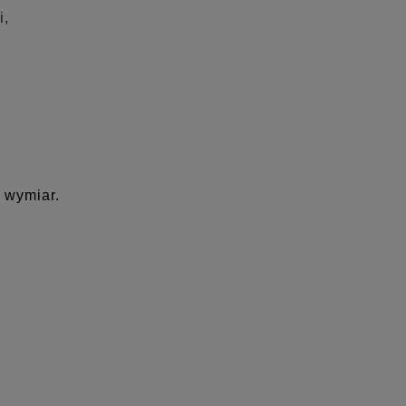
i,
 wymiar.