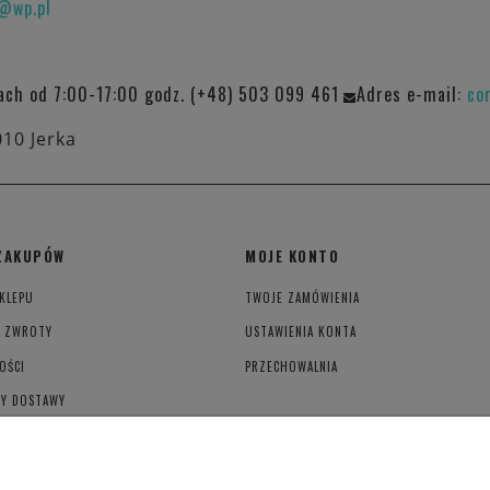
o@wp.pl
ach od 7:00-17:00 godz. (+48) 503 099 461
Adres e-mail:
co
010 Jerka
ZAKUPÓW
MOJE KONTO
KLEPU
TWOJE ZAMÓWIENIA
I ZWROTY
USTAWIENIA KONTA
OŚCI
PRZECHOWALNIA
TY DOSTAWY
YWATNOŚCI