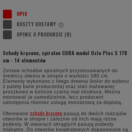
OPIS
KOSZTY DOSTAWY
CENA NIE ZAWIERA EWENTUALNYCH
KOSZTÓW PŁATNOŚCI
OPINIE O PRODUKCIE (0)
Schody kręcone, spiralne CORA model Oslo Plus S 170
cm - 14 elementów
Zestaw schodów spiralnych przystosowanych do
średnicy otworu w stropie o wartości 180 cm.
Elementy wykonano z litego drewna (kolor do wyboru
z palety barw producenta) oraz stali malowanej
proszkowo w kolorze czarny mat struktura. Można
montować je samodzielnie, lecz producent
udostępnia również usługę montażową za dopłatą.
schody kręcone
Oferowane
pasują do dwóch rodzajów
otworów w stropie i zależnie od nich mają różne
podesty. W otworach okrągłych pasują podesty
trójkątne. Do otworów kwadratowych dopasowane są