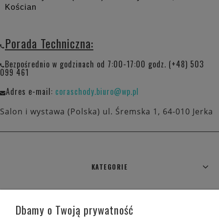
Kościan
Porada Techniczna:
Bezpośrednio w godzinach od 7:00-17:00 godz. (+48) 503
099 461
Adres e-mail:
coraschody.biuro@wp.pl
Salon i wystawa (Polska) ul. Śremska 1, 64-010 Jerka
KATEGORIE
WARUNKI ZAKUPÓW
Dbamy o Twoją prywatność