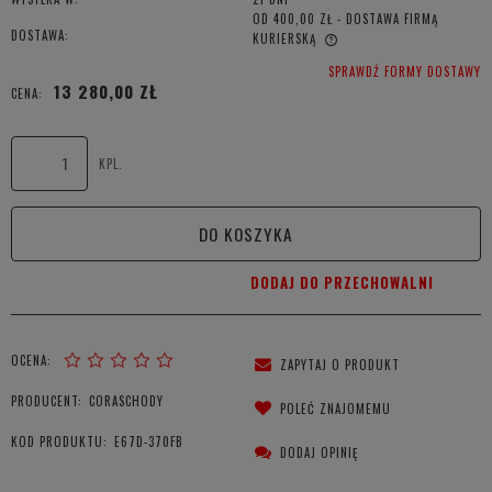
OD 400,00 ZŁ
- DOSTAWA FIRMĄ
DOSTAWA:
KURIERSKĄ
CENA NIE ZAWIERA EWENTUALNYCH KOSZTÓW PŁATNOŚCI
SPRAWDŹ FORMY DOSTAWY
13 280,00 ZŁ
CENA:
KPL.
DO KOSZYKA
DODAJ DO PRZECHOWALNI
OCENA:
ZAPYTAJ O PRODUKT
PRODUCENT:
CORASCHODY
POLEĆ ZNAJOMEMU
KOD PRODUKTU:
E67D-370FB
DODAJ OPINIĘ