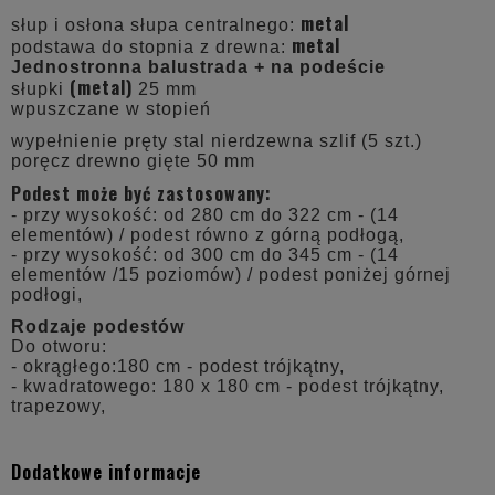
metal
słup i osłona słupa centralnego:
metal
podstawa do stopnia z drewna:
Jednostronna balustrada + na podeście
(metal)
słupki
25 mm
wpuszczane w stopień
wypełnienie pręty stal nierdzewna szlif (5 szt.)
poręcz drewno gięte 50 mm
Podest może być zastosowany:
- przy wysokość: od 280 cm do 322 cm - (14
elementów) / podest równo z górną podłogą,
- przy wysokość: od 300 cm do 345 cm - (14
elementów /15 poziomów) / podest poniżej górnej
podłogi,
Rodzaje podestów
Do otworu:
- okrągłego:180 cm - podest trójkątny,
- kwadratowego: 180 x 180 cm - podest trójkątny,
trapezowy,
Dodatkowe informacje