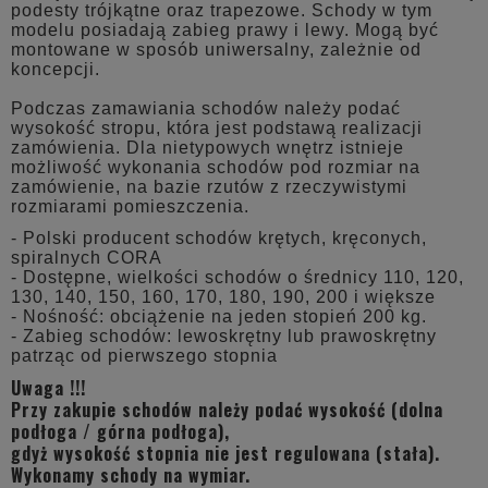
podesty trójkątne oraz trapezowe. Schody w tym
modelu posiadają zabieg prawy i lewy. Mogą być
montowane w sposób uniwersalny, zależnie od
koncepcji.
Podczas zamawiania schodów należy podać
wysokość stropu, która jest podstawą realizacji
zamówienia. Dla nietypowych wnętrz istnieje
możliwość wykonania schodów pod rozmiar na
zamówienie, na bazie rzutów z rzeczywistymi
rozmiarami pomieszczenia.
- Polski producent schodów krętych, kręconych,
spiralnych CORA
- Dostępne, wielkości schodów o średnicy 110, 120,
130, 140, 150, 160, 170, 180, 190, 200 i większe
- Nośność: obciążenie na jeden stopień 200 kg.
- Zabieg schodów: lewoskrętny lub prawoskrętny
patrząc od pierwszego stopnia
Uwaga !!!
Przy zakupie schodów należy podać wysokość (dolna
podłoga / górna podłoga),
gdyż wysokość stopnia nie jest regulowana (stała).
Wykonamy schody na wymiar.