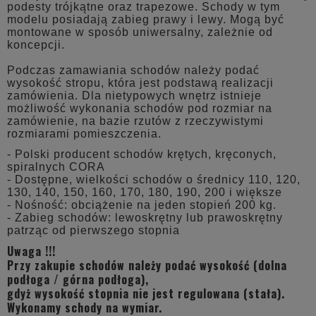
podesty trójkątne oraz trapezowe. Schody w tym
modelu posiadają zabieg prawy i lewy. Mogą być
montowane w sposób uniwersalny, zależnie od
koncepcji.
Podczas zamawiania schodów należy podać
wysokość stropu, która jest podstawą realizacji
zamówienia. Dla nietypowych wnętrz istnieje
możliwość wykonania schodów pod rozmiar na
zamówienie, na bazie rzutów z rzeczywistymi
rozmiarami pomieszczenia.
- Polski producent schodów krętych, kręconych,
spiralnych CORA
- Dostępne, wielkości schodów o średnicy 110, 120,
130, 140, 150, 160, 170, 180, 190, 200 i większe
- Nośność: obciążenie na jeden stopień 200 kg.
- Zabieg schodów: lewoskrętny lub prawoskrętny
patrząc od pierwszego stopnia
Uwaga !!!
Przy zakupie schodów należy podać wysokość (dolna
podłoga / górna podłoga),
gdyż wysokość stopnia nie jest regulowana (stała).
Wykonamy schody na wymiar.