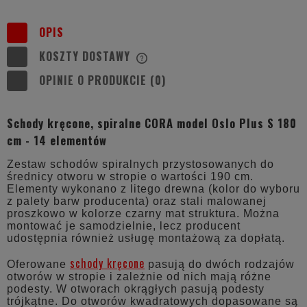
OPIS
KOSZTY DOSTAWY
CENA NIE ZAWIERA EWENTUALNYCH
KOSZTÓW PŁATNOŚCI
OPINIE O PRODUKCIE (0)
Schody kręcone, spiralne CORA model Oslo Plus S 180
cm - 14 elementów
Zestaw schodów spiralnych przystosowanych do
średnicy otworu w stropie o wartości 190 cm.
Elementy wykonano z litego drewna (kolor do wyboru
z palety barw producenta) oraz stali malowanej
proszkowo w kolorze czarny mat struktura. Można
montować je samodzielnie, lecz producent
udostępnia również usługę montażową za dopłatą.
schody kręcone
Oferowane
pasują do dwóch rodzajów
otworów w stropie i zależnie od nich mają różne
podesty. W otworach okrągłych pasują podesty
trójkątne. Do otworów kwadratowych dopasowane są