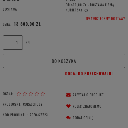
OD 400,00 ZŁ
- DOSTAWA FIRMĄ
DOSTAWA:
KURIERSKĄ
CENA NIE ZAWIERA EWENTUALNYCH KOSZTÓW PŁATNOŚCI
SPRAWDŹ FORMY DOSTAWY
13 800,00 ZŁ
CENA:
KPL.
DO KOSZYKA
DODAJ DO PRZECHOWALNI
OCENA:
ZAPYTAJ O PRODUKT
PRODUCENT:
CORASCHODY
POLEĆ ZNAJOMEMU
KOD PRODUKTU:
70F0-67723
DODAJ OPINIĘ