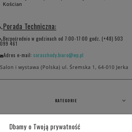
Kościan
Porada Techniczna:
Bezpośrednio w godzinach od 7:00-17:00 godz. (+48) 503
099 461
Adres e-mail:
coraschody.biuro@wp.pl
Salon i wystawa (Polska) ul. Śremska 1, 64-010 Jerka
KATEGORIE
WARUNKI ZAKUPÓW
Dbamy o Twoją prywatność