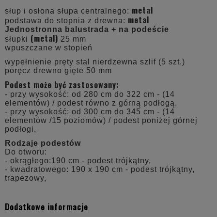
metal
słup i osłona słupa centralnego:
metal
podstawa do stopnia z drewna:
Jednostronna balustrada + na podeście
(metal)
słupki
25 mm
wpuszczane w stopień
wypełnienie pręty stal nierdzewna szlif (5 szt.)
poręcz drewno gięte 50 mm
Podest może być zastosowany:
- przy wysokość: od 280 cm do 322 cm - (14
elementów) / podest równo z górną podłogą,
- przy wysokość: od 300 cm do 345 cm - (14
elementów /15 poziomów) / podest poniżej górnej
podłogi,
Rodzaje podestów
Do otworu:
- okrągłego:190 cm - podest trójkątny,
- kwadratowego: 190 x 190 cm - podest trójkątny,
trapezowy,
Dodatkowe informacje