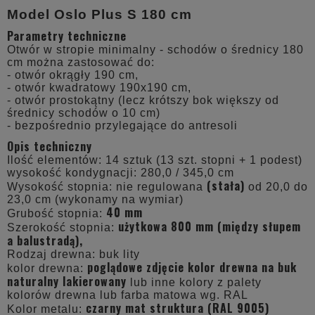
Model Oslo Plus S 180 cm
Parametry techniczne
Otwór w stropie minimalny - schodów o średnicy 180
cm można zastosować do:
- otwór okrągły 190 cm,
- otwór kwadratowy 190x190 cm,
- otwór prostokątny (lecz krótszy bok większy od
średnicy schodów o 10 cm)
- bezpośrednio przylegające do antresoli
Opis techniczny
Ilość elementów: 14 sztuk (13 szt. stopni + 1 podest)
wysokość kondygnacji: 280,0 / 345,0 cm
(stała)
Wysokość stopnia: nie regulowana
od 20,0 do
23,0 cm (wykonamy na wymiar)
40 mm
Grubość stopnia:
użytkowa 800 mm (między słupem
Szerokość stopnia:
a balustradą),
Rodzaj drewna: buk lity
poglądowe zdjęcie kolor drewna na buk
kolor drewna:
naturalny lakierowany
lub inne kolory z palety
kolorów drewna lub farba matowa wg. RAL
czarny mat struktura (RAL 9005)
Kolor metalu: