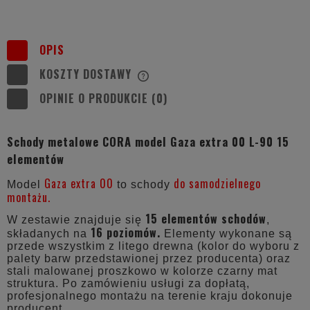
OPIS
KOSZTY DOSTAWY
CENA NIE ZAWIERA EWENTUALNYCH
KOSZTÓW PŁATNOŚCI
OPINIE O PRODUKCIE (0)
Schody metalowe CORA model Gaza extra 00 L-90 15
elementów
Gaza extra 00
do samodzielnego
Model
to schody
montażu.
15 elementów schodów
W zestawie znajduje się
,
16 poziomów.
składanych na
Elementy wykonane są
przede wszystkim z litego drewna (kolor do wyboru z
palety barw przedstawionej przez producenta) oraz
stali malowanej proszkowo w kolorze czarny mat
struktura. Po zamówieniu usługi za dopłatą,
profesjonalnego montażu na terenie kraju dokonuje
producent.