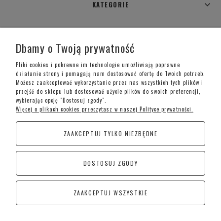
KATEGORIE
WARUNKI ZAKUPÓW
Dbamy o Twoją prywatność
MOJE KONTO
Pliki cookies i pokrewne im technologie umożliwiają poprawne
działanie strony i pomagają nam dostosować ofertę do Twoich potrzeb.
Możesz zaakceptować wykorzystanie przez nas wszystkich tych plików i
INFORMACJE O SKLEPIE
przejść do sklepu lub dostosować użycie plików do swoich preferencji,
wybierając opcję "Dostosuj zgody".
Więcej o plikach cookies przeczytasz w naszej Polityce prywatności.
Telefon kontaktowy –
+48 697 733 970
ZAAKCEPTUJ TYLKO NIEZBĘDNE
Poniedziałek-Piątek: 09:00 - 19:00,
Sobota: 09:00-15:00
DOSTOSUJ ZGODY
CoraSchody – Schody | Poręcze i Balustrady
Kościan
ZAAKCEPTUJ WSZYSTKIE
Śremska 1, 64-010 Jerka