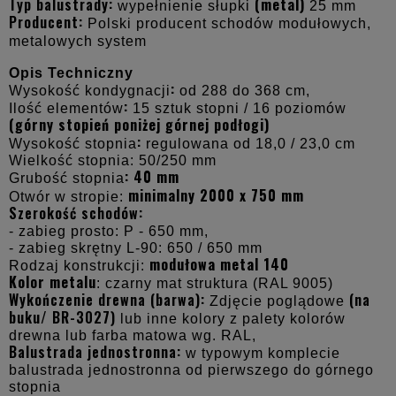
Typ balustrady:
(metal)
wypełnienie
słupki
25 mm
Producent:
Polski producent schodów modułowych,
metalowych system
Opis Techniczny
:
Wysokość kondygnacji
od
288 do 368 cm,
:
Ilość elementów
15 sztuk stopni / 16 poziomów
(górny stopień poniżej górnej podłogi)
:
Wysokość stopnia
regulowana od 18,0 / 23,0 cm
Wielkość stopnia:
50/250 mm
:
40 mm
Grubość stopnia
minimalny 2000 x 750 mm
Otwór w stropie:
Szerokość schodów:
- zabieg prosto: P - 650 mm,
- zabieg skrętny L-90: 650 / 650 mm
modułowa metal 140
Rodzaj konstrukcji:
Kolor metalu
:
czarny mat struktura (RAL 9005)
Wykończenie drewna (barwa):
(na
Zdjęcie poglądowe
buku/ BR-3027)
lub inne kolory z palety kolorów
drewna lub farba matowa wg. RAL,
Balustrada jednostronna:
w typowym komplecie
balustrada jednostronna od pierwszego do górnego
stopnia