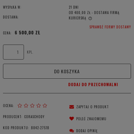
WYSYŁKA W:
21 DNI
OD 400,00 ZŁ
- DOSTAWA FIRMĄ
DOSTAWA:
KURIERSKĄ
CENA NIE ZAWIERA EWENTUALNYCH KOSZTÓW PŁATNOŚCI
SPRAWDŹ FORMY DOSTAWY
6 500,00 ZŁ
CENA:
KPL.
DO KOSZYKA
DODAJ DO PRZECHOWALNI
OCENA:
ZAPYTAJ O PRODUKT
PRODUCENT:
CORASCHODY
POLEĆ ZNAJOMEMU
KOD PRODUKTU:
B842-2751B
DODAJ OPINIĘ