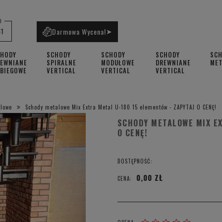
0
61
Darmowa Wycena!
➤
CHODY
SCHODY
SCHODY
SCHODY
SC
EWNIANE
SPIRALNE
MODUŁOWE
DREWNIANE
ME
BIEGOWE
VERTICAL
VERTICAL
VERTICAL
alowe
Schody metalowe Mix Extra Metal U-180 15 elementów - ZAPYTAJ O CENĘ!
SCHODY METALOWE MIX EX
O CENĘ!
DOSTĘPNOŚĆ:
0,00 ZŁ
CENA: