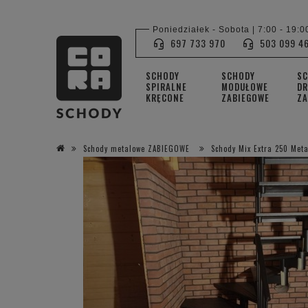
Poniedziałek - Sobota | 7:00 - 19:0
697 733 970
503 099 4
SCHODY
SCHODY
S
SPIRALNE
MODUŁOWE
DR
KRĘCONE
ZABIEGOWE
ZA
Schody metalowe ZABIEGOWE
Schody Mix Extra 250 Met