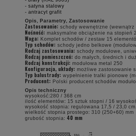
- satyna stalowy
- antracyt grafit
Opis, Parametry, Zastosowanie
Zastosowanie:
schody wewnętrzne (wewnątrz
Nośność:
maksymalne obciążenie na stopień 
Waga:
Komplet schodów / zestaw 15 element
Typ schodów:
schody jedno belkowe (moduło
Rodzaj zastosowania:
schody modułowe, uniwer
Rodzaj pomieszczeń:
do małych, średnich i d
Rodzaj konstrukcji:
modułowa metal 250
Konfiguracja, układy:
możliwe zastosowanie 
Typ balustrady:
wypełnienie
tralki pionowe (
Producent:
Polski producent schodów moduł
Opis techniczny
wysokość:280 / 368 cm
ilość elementów: 15 sztuk stopni / 16 wysokoś
wysokość stopnia: regulowana 17,5 / 23,0 cm
wielkość stopnia prostego: 310 (250+60) mm
40 mm
grubość stopnia: