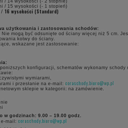
i / 14 wysokości (- 2 stopnie)
i / 15 wysokości (- 1 stopień)
 / 16 wysokości (Standard)
wa użytkowania i zastosowania schodów:
 Nie mogą być odsunięte od ściany więcej niż 5 cm. Je
owania kotwy do ściany.
jące, wskazane jest zastosowanie:
ia:
poniższych konfiguracji, schematów wykonamy schody 
tawie:
eczywistymi wymiarami,
coraschody.biuro@wp.pl
rami i przesłanie na e-mail:
rnetowym sklepie w kategorii: na zamówienie.
dnie
ni
 w godzinach: 9.00 – 19.00 godz.
coraschody.biuro@wp.pl
 e-mail: