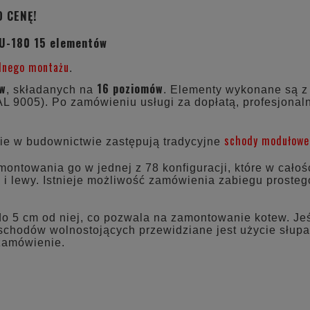
O CENĘ!
 U-180 15 elementów
lnego montażu
.
ów
16 poziomów
, składanych na
. Elementy wykonane są z 
AL 9005). Po zamówieniu usługi za dopłatą, profesjonal
schody modułowe
e w budownictwie zastępują tradycyjne
ntowania go w jednej z 78 konfiguracji, które w całoś
 i lewy. Istnieje możliwość zamówienia zabiegu prosteg
do 5 cm od niej, co pozwala na zamontowanie kotew. Jeś
chodów wolnostojących przewidziane jest użycie słupa
 zamówienie.