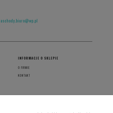
raschody.biuro@wp.pl
INFORMACJE O SKLEPIE
O FIRMIE
KONTAKT