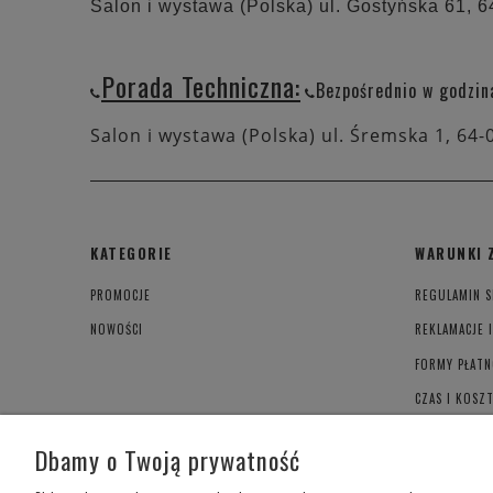
Salon i wystawa (Polska) ul. Gostyńska 61, 
Porada Techniczna:
Bezpośrednio w godzin
Salon i wystawa (Polska) ul. Śremska 1, 64-
KATEGORIE
WARUNKI 
PROMOCJE
REGULAMIN S
NOWOŚCI
REKLAMACJE 
FORMY PŁATN
CZAS I KOSZ
POLITYKA PR
Dbamy o Twoją prywatność