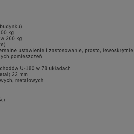
 budynku)
200 kg
ów 260 kg
we)
salne ustawienie i zastosowanie, prosto, lewoskrętnie
użych pomieszczeń
schodów U-180 w 78 układach
metal) 22 mm
owych, metalowych
ci,
,