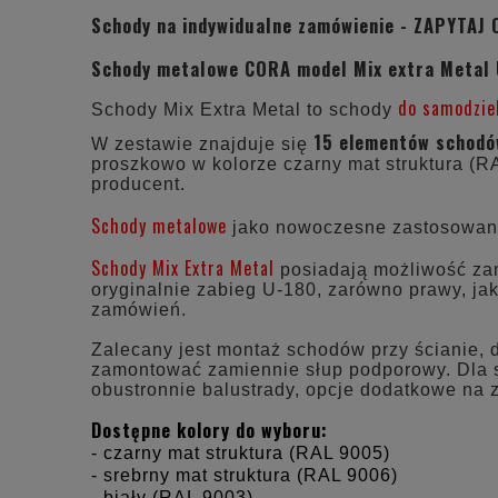
Schody na indywidualne zamówienie - ZAPYTAJ 
Schody metalowe CORA model Mix extra Metal
do samodzie
Schody Mix Extra Metal to schody
15 elementów schod
W zestawie znajduje się
proszkowo w kolorze czarny mat struktura (R
producent.
Schody metalowe
jako nowoczesne zastosowani
Schody Mix Extra Metal
posiadają możliwość zamo
oryginalnie zabieg U-180, zarówno prawy, jak
zamówień.
Zalecany jest montaż schodów przy ścianie, 
zamontować zamiennie słup podporowy. Dla s
obustronnie balustrady, opcje dodatkowe na
Dostępne kolory do wyboru:
- czarny mat struktura (RAL 9005)
- srebrny mat struktura (RAL 9006)
- biały (RAL 9003)