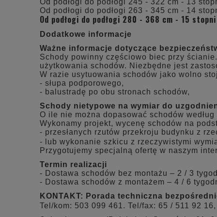
Od podłogi do podłogi 245 - 322 cm - 13 stopn
Od podłogi do podłogi 263 - 345 cm - 14 stopn
Od podłogi do podłogi 280 - 368 cm - 15 stopni
Dodatkowe informacje
Ważne informacje dotyczące bezpieczeńst
Schody powinny częściowo biec przy ścianie.
użytkowania schodów. Niezbędne jest zastos
W razie usytuowania schodów jako wolno sto
- słupa podporowego,
- balustradę po obu stronach schodów,
Schody nietypowe na wymiar do uzgodnien
O ile nie można dopasować schodów według 
Wykonamy projekt, wycenę schodów na pods
- przesłanych rzutów przekroju budynku z rz
- lub wykonanie szkicu z rzeczywistymi wymia
Przygotujemy specjalną ofertę w naszym inte
Termin realizacji
- Dostawa schodów bez montażu – 2 / 3 tygo
- Dostawa schodów z montażem – 4 / 6 tygod
KONTAKT:
Porada techniczna bezpośrednio
Tel/kom: 503 099 461. Tel/fax: 65 / 511 92 16,