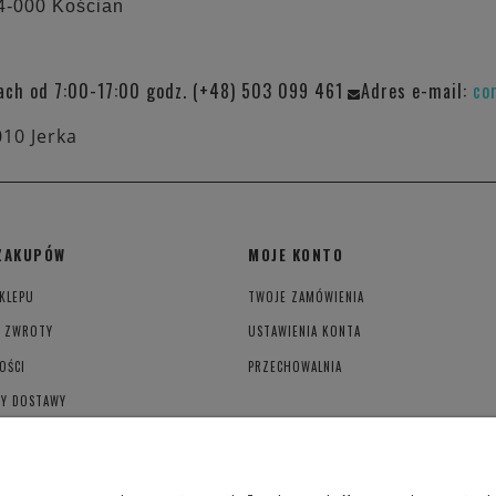
64-000 Kościan
ach od 7:00-17:00 godz. (+48) 503 099 461
Adres e-mail:
co
010 Jerka
ZAKUPÓW
MOJE KONTO
KLEPU
TWOJE ZAMÓWIENIA
I ZWROTY
USTAWIENIA KONTA
OŚCI
PRZECHOWALNIA
TY DOSTAWY
YWATNOŚCI