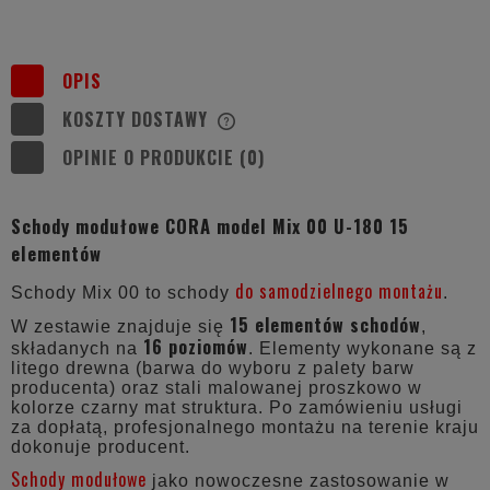
OPIS
KOSZTY DOSTAWY
CENA NIE ZAWIERA EWENTUALNYCH
KOSZTÓW PŁATNOŚCI
OPINIE O PRODUKCIE (0)
Schody modułowe CORA model Mix 00 U-180 15
elementów
do samodzielnego montażu
Schody Mix 00 to schody
.
15 elementów schodów
W zestawie znajduje się
,
16 poziomów
składanych na
. Elementy wykonane są z
litego drewna (barwa do wyboru z palety barw
producenta) oraz stali malowanej proszkowo w
kolorze czarny mat struktura. Po zamówieniu usługi
za dopłatą, profesjonalnego montażu na terenie kraju
dokonuje producent.
Schody modułowe
jako nowoczesne zastosowanie w