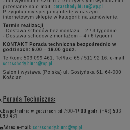
- lub wykonanie szkicu z rzeczywistymi wymiarami i
coraschody.biuro@wp.pl
przesłanie na e-mail:
Przygotujemy specjalną ofertę w naszym
internetowym sklepie w kategorii: na zamówienie.
Termin realizacji
- Dostawa schodów bez montażu – 2 / 3 tygodnie
- Dostawa schodów z montażem – 4 / 6 tygodni
KONTAKT
Porada techniczna bezpośrednio w
godzinach: 9.00 – 19.00 godz.
Tel/kom: 503 099 461. Tel/fax: 65 / 511 92 16, e-mail:
coraschody.biuro@wp.pl
Salon i wystawa (Polska) ul. Gostyńska 61, 64-000
Kościan
Porada Techniczna:
Bezpośrednio w godzinach od 7:00-17:00 godz. (+48) 503
099 461
Adres e-mail:
coraschody.biuro@wp.pl