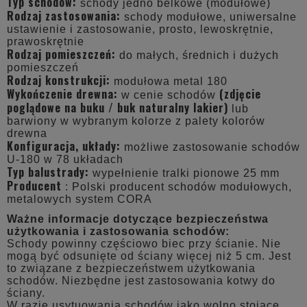
Typ schodów:
schody jedno belkowe (modułowe)
Rodzaj zastosowania:
schody modułowe, uniwersalne
ustawienie i zastosowanie, prosto, lewoskrętnie,
prawoskrętnie
Rodzaj pomieszczeń:
do małych, średnich i dużych
pomieszczeń
Rodzaj konstrukcji:
modułowa metal 180
Wykończenie drewna:
(zdjęcie
w cenie schodów
poglądowe na buku / buk naturalny lakier)
lub
barwiony w wybranym kolorze z palety kolorów
drewna
Konfiguracja, układy:
możliwe zastosowanie schodów
U-180 w 78 układach
Typ balustrady:
wypełnienie tralki pionowe 25 mm
Producent
: Polski producent schodów modułowych,
metalowych system CORA
Ważne informacje dotyczące bezpieczeństwa
użytkowania i zastosowania schodów:
Schody powinny częściowo biec przy ścianie. Nie
mogą być odsunięte od ściany więcej niż 5 cm. Jest
to związane z bezpieczeństwem użytkowania
schodów. Niezbędne jest zastosowania kotwy do
ściany.
W razie usytuowania schodów jako wolno stojące,