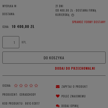
WYSYŁKA W:
21 DNI
OD 400,00 ZŁ
- DOSTAWA FIRMĄ
DOSTAWA:
KURIERSKĄ
CENA NIE ZAWIERA EWENTUALNYCH KOSZTÓW PŁATNOŚCI
SPRAWDŹ FORMY DOSTAWY
10 400,00 ZŁ
CENA:
KPL.
DO KOSZYKA
DODAJ DO PRZECHOWALNI
OCENA:
ZAPYTAJ O PRODUKT
PRODUCENT:
CORASCHODY
POLEĆ ZNAJOMEMU
KOD PRODUKTU:
861C-93817
DODAJ OPINIĘ