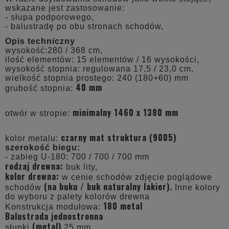
wskazane jest zastosowanie:
- słupa podporowego,
- balustradę po obu stronach schodów,
Opis techniczny
wysokość:280 / 368 cm,
ilość elementów: 15 elementów / 16 wysokości,
wysokość stopnia: regulowana 17,5 / 23,0 cm,
wielkość stopnia prostego: 240 (180+60) mm
40 mm
grubość stopnia:
minimalny 1460 x 1380 mm
otwór w stropie:
czarny mat struktura (9005)
kolor metalu:
szerokość biegu:
- zabieg U-180: 700 / 700 / 700 mm
rodzaj drewna:
buk lity,
kolor drewna:
w cenie schodów zdjęcie poglądowe
(na buku / buk naturalny lakier).
schodów
Inne kolory
do wyboru z palety kolorów drewna
180 metal
Konstrukcja modułowa:
Balustrada jednostronna
(metal)
słupki
25 mm