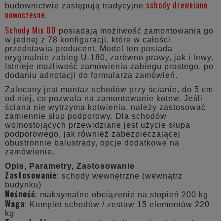
schody drewniane
budownictwie zastępują tradycyjne
nowoczesne
.
Schody Mix 00
posiadają możliwość zamontowania go
w jednej z 78 konfiguracji, które w całości
przedstawia producent. Model ten posiada
oryginalnie zabieg U-180, zarówno prawy, jak i lewy.
Istnieje możliwość zamówienia zabiegu prostego, po
dodaniu adnotacji do formularza zamówień.
Zalecany jest montaż schodów przy ścianie, do 5 cm
od niej, co pozwala na zamontowanie kotew. Jeśli
ściana nie wytrzyma kotwienia, należy zastosować
zamiennie słup podporowy. Dla schodów
wolnostojących przewidziane jest użycie słupa
podporowego, jak również zabezpieczającej
obustronnie balustrady, opcje dodatkowe na
zamówienie.
Opis, Parametry, Zastosowanie
Zastosowanie
: schody wewnętrzne (wewnątrz
budynku)
Nośność
: maksymalne obciążenie na stopień 200 kg
Waga
: Komplet schodów / zestaw 15 elementów 220
kg