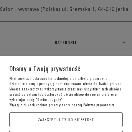
Salon i wystawa (Polska) ul. Śremska 1, 64-010 Jerka
KATEGORIE
WARUNKI ZAKUPÓW
Dbamy o Twoją prywatność
MOJE KONTO
Pliki cookies i pokrewne im technologie umożliwiają poprawne
działanie strony i pomagają nam dostosować ofertę do Twoich potrzeb.
Możesz zaakceptować wykorzystanie przez nas wszystkich tych plików i
INFORMACJE O SKLEPIE
przejść do sklepu lub dostosować użycie plików do swoich preferencji,
wybierając opcję "Dostosuj zgody".
Więcej o plikach cookies przeczytasz w naszej Polityce prywatności.
Telefon kontaktowy –
+48 697 733 970
ZAAKCEPTUJ TYLKO NIEZBĘDNE
Poniedziałek-Piątek: 09:00 - 19:00,