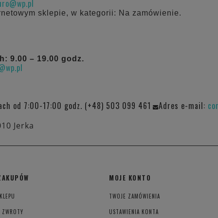
iuro@wp.pl
rnetowym sklepie, w kategorii: Na zamówienie.
 9.00 – 19.00 godz.
o@wp.pl
ach od 7:00-17:00 godz. (+48) 503 099 461
Adres e-mail:
co
010 Jerka
ZAKUPÓW
MOJE KONTO
KLEPU
TWOJE ZAMÓWIENIA
I ZWROTY
USTAWIENIA KONTA