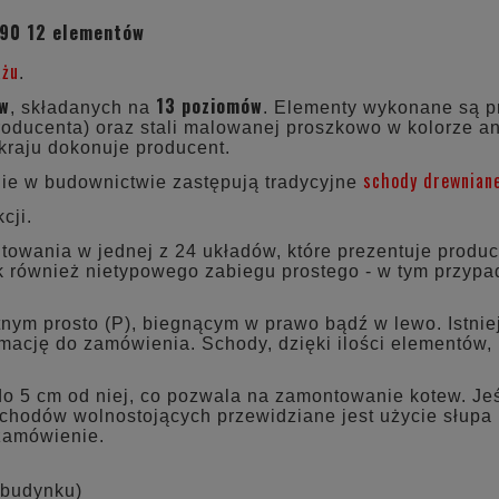
CENA NIE ZAWIERA EWE
-90 12 elementów
KOSZTÓW PŁATNOŚCI
ażu
.
ów
13 poziomów
, składanych na
. Elementy wykonane są pr
oducenta) oraz stali malowanej proszkowo w kolorze ant
kraju dokonuje producent.
schody drewnian
e w budownictwie zastępują tradycyjne
cji.
wania w jednej z 24 układów, które prezentuje produce
ak również nietypowego zabiegu prostego - w tym przyp
tnym prosto (P), biegnącym w prawo bądź w lewo. Istn
ormację do zamówienia. Schody, dzięki ilości elementów
do 5 cm od niej, co pozwala na zamontowanie kotew. Jeś
chodów wolnostojących przewidziane jest użycie słupa
 zamówienie.
 budynku)