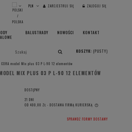
ZAREJESTRUJ SIĘ
ZALOGUJ SIĘ
HODY
BALUSTRADY
NOWOŚCI
KONTAKT
TALOWE
KOSZYK:
(PUSTY)
 CORA model Mix plus 03 P L-90 12 elementów
ODEL MIX PLUS 03 P L-90 12 ELEMENTÓW
DOSTĘPNY
21 DNI
OD 400,00 ZŁ
- DOSTAWA FIRMĄ KURIERSKĄ
CENA NIE ZAWIERA EWENTUALNYCH
SPRAWDŹ FORMY DOSTAWY
KOSZTÓW PŁATNOŚCI