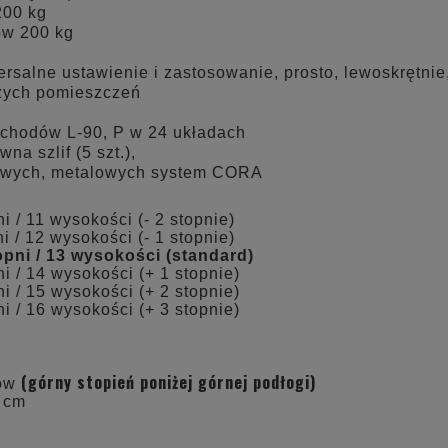
200 kg
ów 200 kg
salne ustawienie i zastosowanie, prosto, lewoskrętnie
użych pomieszczeń
chodów L-90, P w 24 układach
na szlif (5 szt.),
owych, metalowych system CORA
i / 11 wysokości (- 2 stopnie)
i / 12 wysokości (- 1 stopnie)
opni / 13 wysokości (standard)
i / 14 wysokości (+ 1 stopnie)
i / 15 wysokości (+ 2 stopnie)
i / 16 wysokości (+ 3 stopnie)
(górny stopień poniżej górnej podłogi)
mów
0 cm