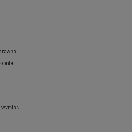
 drewna
topnia
 wymiar.