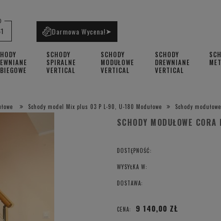
0
61
Darmowa Wycena!
➤
CHODY
SCHODY
SCHODY
SCHODY
SC
EWNIANE
SPIRALNE
MODUŁOWE
DREWNIANE
ME
BIEGOWE
VERTICAL
VERTICAL
VERTICAL
ułowe
Schody model Mix plus 03 P L-90, U-180 Modułowe
Schody modułowe
SCHODY MODUŁOWE CORA M
DOSTĘPNOŚĆ:
WYSYŁKA W:
DOSTAWA:
9 140,00 ZŁ
CENA: