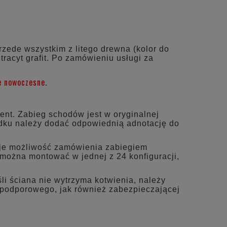
NTUALNYCH
zede wszystkim z litego drewna (kolor do
racyt grafit. Po zamówieniu usługi za
e nowoczesne
.
nt. Zabieg schodów jest w oryginalnej
adku należy dodać odpowiednią adnotację do
ieje możliwość zamówienia zabiegiem
, można montować w jednej z 24 konfiguracji,
li ściana nie wytrzyma kotwienia, należy
 podporowego, jak również zabezpieczającej