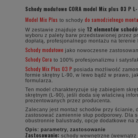
Schody modułowe CORA model Mix plus 03 P L
Model Mix Plus
do samodzielnego mont
to schody
12 elementów schod
W zestawie znajduje się
wyboru z palety barw przedstawionej przez pr
dopłatą, profesjonalnego montażu na terenie 
Schody modułowe
jako nowoczesne zastosowani
Schody Cora
to 100% profesjonalizmu i satysfak
Schody Mix Plus 03 P
posiada możliwość zamonto
formie skrętny L-90, w lewo bądź w prawo, j
formularza.
Ten model charakteryzuje się zabiegiem skrę
skrętnym (L-90), jeśli doda się właściwą inf
prezentowanych przez producenta.
Zalecany jest montaż schodów przy ścianie, 
zastosować zamiennie słup podporowy. Dla s
obustronnie balustrady, opcje dodatkowe na
Opis: parametry, zastosowanie
Zastosowanie:
schody wewnętrzne (wewnątrz