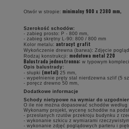
minimalny 900 x 2380 mm,
Otwór w stropie:
Szerokość schodów:
- zabieg prosto: P - 800 mm,
- zabieg skrętny L-90: 800 / 800 mm
antracyt grafit
Kolor metalu:
Wykończenie drewna (barwa): Zdjęcie pogl
modułowa metal 220
Rodzaj konstrukcji:
Balustrada jednostronna:
w typowym komplecie
Opis balustrady:
(metal)
- słupki
25 mm,
- wypełnienie pręty stal nierdzewna szlif (5 szt
- poręcz drewno 50 mm,
Dodatkowe informacje
Schody nietypowe na wymiar do uzgodnie
O ile nie można dopasować schodów według
Wykonamy projekt, wycenę schodów na pods
- przesłanych rzutów przekroju budynku z rz
- wykonanie szkicu z wymiarami rzeczywistym
- wykonanie zdjęć poglądowych parteru i pięt