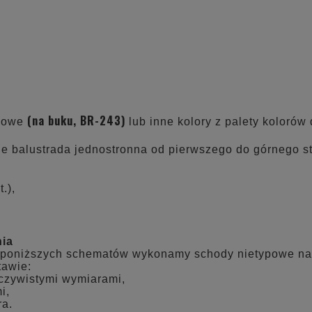
(na buku, BR-243)
ądowe
lub inne kolory z palety kolorów
 balustrada jednostronna od pierwszego do górnego s
.),
nia
 poniższych schematów wykonamy schody nietypowe na
tawie:
eczywistymi wymiarami,
i,
ra.