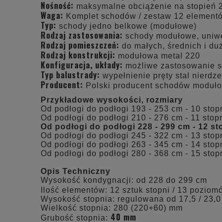
Nośność:
maksymalne obciążenie na stopień 
Waga:
Komplet schodów / zestaw 12 element
Typ:
schody jedno belkowe (modułowe)
Rodzaj zastosowania:
schody modułowe, uniwer
Rodzaj pomieszczeń:
do małych, średnich i d
Rodzaj konstrukcji:
modułowa metal 220
Konfiguracja, układy:
możliwe zastosowanie s
Typ balustrady:
wypełnienie pręty stal nierdzew
Producent:
Polski producent schodów moduł
Przykładowe wysokości, rozmiary
Od podłogi do podłogi 193 - 253 cm - 10 stopn
Od podłogi do podłogi 210 - 276 cm - 11 stopn
Od podłogi do podłogi 228 - 299 cm - 12 st
Od podłogi do podłogi 245 - 322 cm - 13 stopn
Od podłogi do podłogi 263 - 345 cm - 14 stopn
Od podłogi do podłogi 280 - 368 cm - 15 stopn
Opis Techniczny
Wysokość kondygnacji: od 228 do 299 cm
Ilość elementów: 12 sztuk stopni / 13 pozio
Wysokość stopnia: regulowana od 17,5 / 23,
Wielkość stopnia: 280 (220+60) mm
40 mm
Grubość stopnia: