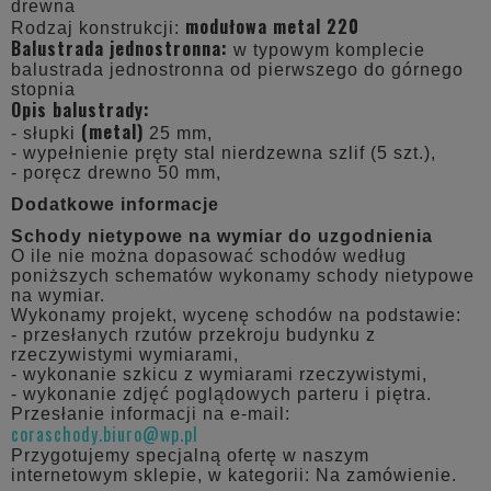
drewna
modułowa metal 220
Rodzaj konstrukcji:
Balustrada jednostronna:
w typowym komplecie
balustrada jednostronna od pierwszego do górnego
stopnia
Opis balustrady:
(metal)
- słupki
25 mm,
- wypełnienie pręty stal nierdzewna szlif (5 szt.),
- poręcz drewno 50 mm,
Dodatkowe informacje
Schody nietypowe na wymiar do uzgodnienia
O ile nie można dopasować schodów według
poniższych schematów wykonamy schody nietypowe
na wymiar.
Wykonamy projekt, wycenę schodów na podstawie:
- przesłanych rzutów przekroju budynku z
rzeczywistymi wymiarami,
- wykonanie szkicu z wymiarami rzeczywistymi,
- wykonanie zdjęć poglądowych parteru i piętra.
Przesłanie informacji na e-mail:
coraschody.biuro@wp.pl
Przygotujemy specjalną ofertę w naszym
internetowym sklepie, w kategorii: Na zamówienie.