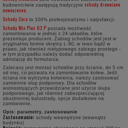
schody drewniane
budownictwie zastępują tradycyjne
nowoczesne.
Schody Cora
to 100% profesjonalizmu i satysfakcji.
Schody Mix Plus 03 P
posiada możliwość
zamontowania w jednej z 24 układów, które
prezentuje producent. Zabieg schodów jest jest w
oryginalnej formie skrętny L-90, w lewo bądź w
prawo, jak również nietypowego zabiegu prostego -
w tym przypadku należy dodać odpowiednią
adnotację do formularza.
Zalecany jest montaż schodów przy ścianie, do 5 cm
od niej, co pozwala na zamontowanie kotew. Jeśli
ściana nie wytrzyma kotwienia, należy zastosować
zamiennie słup podporowy. Dla schodów
wolnostojących przewidziane jest użycie słupa
podporowego, jak również zabezpieczającej
obustronnej balustrady, opcje dodatkowe na
zamówienie.
Opis: parametry, zastosowanie
Zastosowanie:
schody wewnętrzne (wewnątrz
budynku)
Nośność: