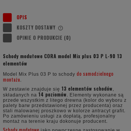
OPIS
KOSZTY DOSTAWY
CENA NIE ZAWIERA EWENTUALNYCH
KOSZTÓW PŁATNOŚCI
OPINIE O PRODUKCIE (0)
Schody modułowe CORA model Mix plus 03 P L-90 13
elementów
do samodzielnego
Model Mix Plus 03 P to schody
montażu
.
13 elementów schodów
W zestawie znajduje się
,
14 poziomów
składanych na
. Elementy wykonane są
przede wszystkim z litego drewna (kolor do wyboru z
palety barw przedstawionej przez producenta) oraz
stali malowanej proszkowo w kolorze antracyt grafit.
Po zamówieniu usługi za dopłatą, profesjonalny
montaż na terenie kraju dokonuje producent.
Schody modułowe
jako nowoczesne zastosowanie w