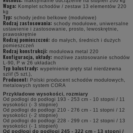
maksymalne obciążenie na stopień 200 kg
Waga:
Komplet schodów / zestaw 13 elementów 220
kg
Typ:
schody jedno belkowe (modułowe)
Rodzaj zastosowania:
schody modułowe, uniwersalne
ustawienie i zastosowanie, prosto, lewoskrętnie,
prawoskrętnie
Rodzaj pomieszczeń:
do małych, średnich i dużych
pomieszczeń
Rodzaj konstrukcji:
modułowa metal 220
Konfiguracja, układy:
możliwe zastosowanie schodów
L-90, P w 26 układach
Typ balustrady:
wypełnienie pręty stal nierdzewna
szlif (5 szt.),
Producent:
Polski producent schodów modułowych,
metalowych system CORA
Przykładowe wysokości, rozmiary
Od podłogi do podłogi 193 - 253 cm - 10 stopni / 11
wysokości (- 3 stopnie)
Od podłogi do podłogi 210 - 276 cm - 11 stopni / 12
wysokości (- 2 stopnie)
Od podłogi do podłogi 228 - 299 cm - 12 stopni / 13
wysokości (- 1 stopień)
Od podłogi do podłogi 245 - 322 cm - 13 stopni /