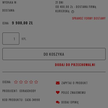
WYSYŁKA W:
21 DNI
OD 400,00 ZŁ
- DOSTAWA FIRMĄ
DOSTAWA:
KURIERSKĄ
CENA NIE ZAWIERA EWENTUALNYCH KOSZTÓW PŁATNOŚCI
SPRAWDŹ FORMY DOSTAWY
9 900,00 ZŁ
CENA:
KPL.
DO KOSZYKA
DODAJ DO PRZECHOWALNI
OCENA:
ZAPYTAJ O PRODUKT
PRODUCENT:
CORASCHODY
POLEĆ ZNAJOMEMU
KOD PRODUKTU:
EA36-34998
DODAJ OPINIĘ