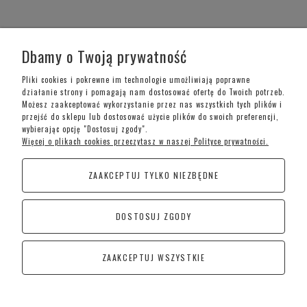
WARUNKI ZAKUPÓW
Dbamy o Twoją prywatność
MOJE KONTO
Pliki cookies i pokrewne im technologie umożliwiają poprawne
działanie strony i pomagają nam dostosować ofertę do Twoich potrzeb.
Możesz zaakceptować wykorzystanie przez nas wszystkich tych plików i
INFORMACJE O SKLEPIE
przejść do sklepu lub dostosować użycie plików do swoich preferencji,
wybierając opcję "Dostosuj zgody".
Więcej o plikach cookies przeczytasz w naszej Polityce prywatności.
Telefon kontaktowy –
+48 697 733 970
ZAAKCEPTUJ TYLKO NIEZBĘDNE
Poniedziałek-Piątek: 09:00 - 19:00,
Sobota: 09:00-15:00
DOSTOSUJ ZGODY
CoraSchody – Schody | Poręcze i Balustrady
Kościan
ZAAKCEPTUJ WSZYSTKIE
Śremska 1, 64-010 Jerka
POKAŻ PEŁNĄ WERSJĘ STRONY