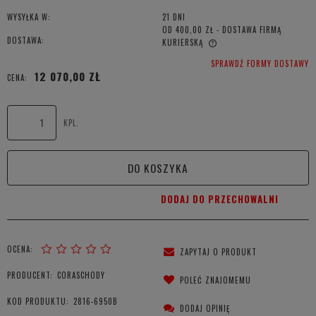
WYSYŁKA W:
21 DNI
OD 400,00 ZŁ
- DOSTAWA FIRMĄ
DOSTAWA:
KURIERSKĄ
CENA NIE ZAWIERA EWENTUALNYCH KOSZTÓW PŁATNOŚCI
SPRAWDŹ FORMY DOSTAWY
12 070,00 ZŁ
CENA:
KPL.
DO KOSZYKA
DODAJ DO PRZECHOWALNI
OCENA:
ZAPYTAJ O PRODUKT
PRODUCENT:
CORASCHODY
POLEĆ ZNAJOMEMU
KOD PRODUKTU:
2816-6950B
DODAJ OPINIĘ