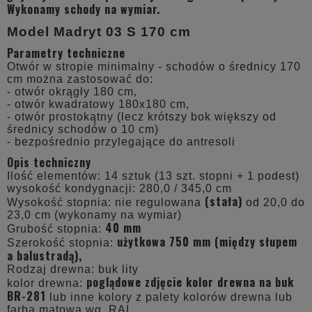
Wykonamy schody na wymiar.
Model Madryt 03 S 170 cm
Parametry techniczne
Otwór w stropie minimalny - schodów o średnicy 170
cm można zastosować do:
- otwór okrągły 180 cm,
- otwór kwadratowy 180x180 cm,
- otwór prostokątny (lecz krótszy bok większy od
średnicy schodów o 10 cm)
- bezpośrednio przylegające do antresoli
Opis techniczny
Ilość elementów: 14 sztuk (13 szt. stopni + 1 podest)
wysokość kondygnacji: 280,0 / 345,0 cm
(stała)
Wysokość stopnia: nie regulowana
od 20,0 do
23,0 cm (wykonamy na wymiar)
40 mm
Grubość stopnia:
użytkowa 750 mm (między słupem
Szerokość stopnia:
a balustradą),
Rodzaj drewna: buk lity
poglądowe zdjęcie kolor drewna na buk
kolor drewna:
BR-281
lub inne kolory z palety kolorów drewna lub
farba matowa wg. RAL