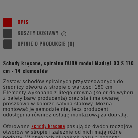
OPIS
KOSZTY DOSTAWY
CENA NIE ZAWIERA EWENTUALNYCH
KOSZTÓW PŁATNOŚCI
OPINIE O PRODUKCIE (0)
Schody kręcone, spiralne DUDA model Madryt 03 S 170
cm - 14 elementów
Zestaw schodów spiralnych przystosowanych do
średnicy otworu w stropie o wartości 180 cm.
Elementy wykonano z litego drewna (kolor do wyboru
z palety barw producenta) oraz stali malowanej
proszkowo w kolorze satyna stalowy. Można
montować je samodzielnie, lecz producent
udostępnia również usługę montażową za dopłatą.
schody kręcone
Oferowane
pasują do dwóch rodzajów
otworów w stropie i zależnie od nich mają różne
podesty. W otworach okrągłych pasują podesty