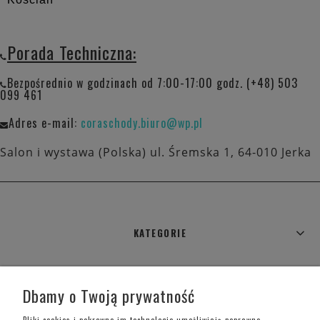
Porada Techniczna:
Bezpośrednio w godzinach od 7:00-17:00 godz. (+48) 503
099 461
Adres e-mail:
coraschody.biuro@wp.pl
Salon i wystawa (Polska) ul. Śremska 1, 64-010 Jerka
KATEGORIE
WARUNKI ZAKUPÓW
Dbamy o Twoją prywatność
MOJE KONTO