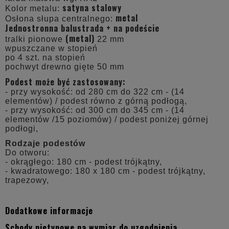
satyna stalowy
Kolor metalu:
metal
Osłona słupa centralnego:
Jednostronna balustrada + na podeście
(metal)
tralki pionowe
22 mm
wpuszczane w stopień
po 4 szt. na stopień
pochwyt drewno gięte 50 mm
Podest może być zastosowany:
- przy wysokość: od 280 cm do 322 cm - (14
elementów) / podest równo z górną podłogą,
- przy wysokość: od 300 cm do 345 cm - (14
elementów /15 poziomów) / podest poniżej górnej
podłogi,
Rodzaje podestów
Do otworu:
- okrągłego: 180 cm - podest trójkątny,
- kwadratowego: 180 x 180 cm - podest trójkątny,
trapezowy,
Dodatkowe informacje
Schody nietypowe na wymiar do uzgodnienia