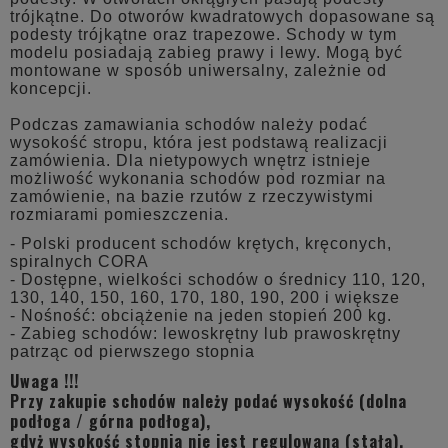
trójkątne. Do otworów kwadratowych dopasowane są
podesty trójkątne oraz trapezowe. Schody w tym
modelu posiadają zabieg prawy i lewy. Mogą być
montowane w sposób uniwersalny, zależnie od
koncepcji.
Podczas zamawiania schodów należy podać
wysokość stropu, która jest podstawą realizacji
zamówienia. Dla nietypowych wnętrz istnieje
możliwość wykonania schodów pod rozmiar na
zamówienie, na bazie rzutów z rzeczywistymi
rozmiarami pomieszczenia.
- Polski producent schodów krętych, kręconych,
spiralnych CORA
- Dostępne, wielkości schodów o średnicy 110, 120,
130, 140, 150, 160, 170, 180, 190, 200 i większe
- Nośność: obciążenie na jeden stopień 200 kg.
- Zabieg schodów: lewoskrętny lub prawoskrętny
patrząc od pierwszego stopnia
Uwaga !!!
Przy zakupie schodów należy podać wysokość (dolna
podłoga / górna podłoga),
gdyż wysokość stopnia nie jest regulowana (stała).