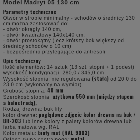
Model Madryt 05 130 cm
Parametry techniczne
Otwór w stropie minimalny - schodów o średnicy 130
cm można zastosować do:
- otwór okrągły 140 cm,
- otwór kwadratowy 140x140 cm,
- otwór prostokątny (lecz krótszy bok większy od
średnicy schodów o 10 cm)
- bezpośrednio przylegające do antresoli
Opis techniczny
Ilość elementów: 14 sztuk (13 szt. stopni + 1 podest)
wysokość kondygnacji: 280,0 / 345,0 cm
(stała)
Wysokość stopnia: nie regulowana
od 20,0 do
23,0 cm (wykonamy na wymiar)
40 mm
Grubość stopnia:
użytkowa 550 mm (między słupem
Szerokość stopnia:
a balustradą),
Rodzaj drewna: buk lity
poglądowe zdjęcie kolor drewna na buk /
kolor drewna:
BR-203
lub inne kolory z palety kolorów drewna lub
farba matowa wg. RAL
biały mat (RAL 9003)
Kolor metalu:
metal
Osłona słupa centralnego: