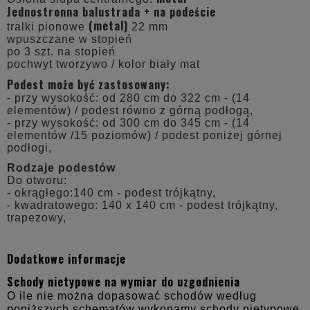
Jednostronna balustrada + na podeście
(metal)
tralki pionowe
22 mm
wpuszczane w stopień
po 3 szt. na stopień
pochwyt tworzywo / kolor biały mat
Podest może być zastosowany:
- przy wysokość: od 280 cm do 322 cm - (14
elementów) / podest równo z górną podłogą,
- przy wysokość: od 300 cm do 345 cm - (14
elementów /15 poziomów) / podest poniżej górnej
podłogi,
Rodzaje podestów
Do otworu:
- okrągłego:140 cm - podest trójkątny,
- kwadratowego: 140 x 140 cm - podest trójkątny,
trapezowy,
Dodatkowe informacje
Schody nietypowe na wymiar do uzgodnienia
O ile nie można dopasować schodów według
poniższych schematów wykonamy schody nietypowe