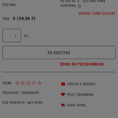
OD 400,00 ZŁ
- DOSTAWA FIRMĄ
DOSTAWA:
KURIERSKĄ
CENA NIE ZAWIERA EWENTUALNYCH KOSZTÓW PŁATNOŚCI
SPRAWDŹ FORMY DOSTAWY
8 730,00 ZŁ
CENA:
KPL.
DO KOSZYKA
DODAJ DO PRZECHOWALNI
OCENA:
ZAPYTAJ O PRODUKT
PRODUCENT:
CORASCHODY
POLEĆ ZNAJOMEMU
KOD PRODUKTU:
AAF3-24344
DODAJ OPINIĘ