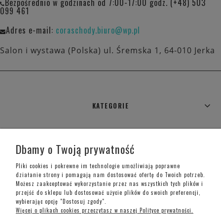
Bezpośrednio w godzinach od 7:00-17:00 godz. (+48) 503
099 461
Adres e-mail:
coraschody.biuro@wp.pl
Salon i wystawa (Polska) ul. Śremska 1, 64-010 Jerka
KATEGORIE
WARUNKI ZAKUPÓW
Dbamy o Twoją prywatność
MOJE KONTO
Pliki cookies i pokrewne im technologie umożliwiają poprawne
działanie strony i pomagają nam dostosować ofertę do Twoich potrzeb.
Możesz zaakceptować wykorzystanie przez nas wszystkich tych plików i
INFORMACJE O SKLEPIE
przejść do sklepu lub dostosować użycie plików do swoich preferencji,
wybierając opcję "Dostosuj zgody".
Więcej o plikach cookies przeczytasz w naszej Polityce prywatności.