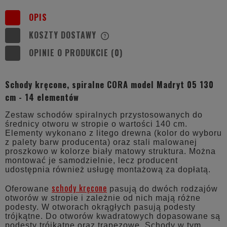
OPIS
KOSZTY DOSTAWY
CENA NIE ZAWIERA EWENTUALNYCH
KOSZTÓW PŁATNOŚCI
OPINIE O PRODUKCIE (0)
Schody kręcone, spiralne CORA model Madryt 05 130
cm - 14 elementów
Zestaw schodów spiralnych przystosowanych do
średnicy otworu w stropie o wartości 140 cm.
Elementy wykonano z litego drewna (kolor do wyboru
z palety barw producenta) oraz stali malowanej
proszkowo w kolorze biały matowy struktura. Można
montować je samodzielnie, lecz producent
udostępnia również usługę montażową za dopłatą.
schody kręcone
Oferowane
pasują do dwóch rodzajów
otworów w stropie i zależnie od nich mają różne
podesty. W otworach okrągłych pasują podesty
trójkątne. Do otworów kwadratowych dopasowane są
podesty trójkątne oraz trapezowe. Schody w tym