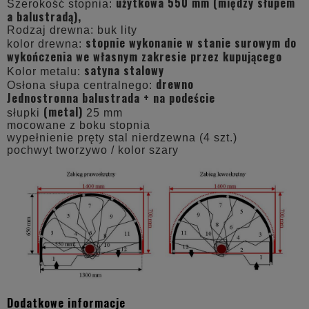
użytkowa 550 mm (między słupem
Szerokość stopnia:
a balustradą),
Rodzaj drewna: buk lity
stopnie wykonanie w stanie surowym do
kolor drewna:
wykończenia we własnym zakresie przez kupującego
satyna stalowy
Kolor metalu:
drewno
Osłona słupa centralnego:
Jednostronna balustrada + na podeście
(metal)
słupki
25 mm
mocowane z boku stopnia
wypełnienie pręty stal nierdzewna (4 szt.)
pochwyt tworzywo / kolor szary
Dodatkowe informacje