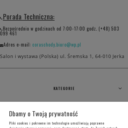
Porada Techniczna:
Bezpośrednio w godzinach od 7:00-17:00 godz. (+48) 503
099 461
Adres e-mail:
coraschody.biuro@wp.pl
Salon i wystawa (Polska) ul. Śremska 1, 64-010 Jerka
KATEGORIE
WARUNKI ZAKUPÓW
Dbamy o Twoją prywatność
MOJE KONTO
Pliki cookies i pokrewne im technologie umożliwiają poprawne