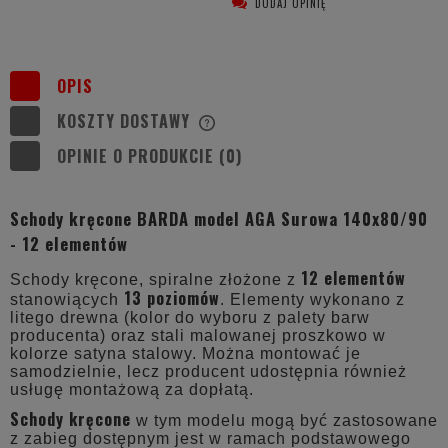
DODAJ OPINIĘ
OPIS
KOSZTY DOSTAWY
CENA NIE ZAWIERA EWENTUALNYCH
KOSZTÓW PŁATNOŚCI
OPINIE O PRODUKCIE (0)
Schody kręcone BARDA model AGA Surowa 140x80/90
- 12 elementów
12 elementów
Schody kręcone, spiralne złożone z
13 poziomów
stanowiących
. Elementy wykonano z
litego drewna (kolor do wyboru z palety barw
producenta) oraz stali malowanej proszkowo w
kolorze satyna stalowy. Można montować je
samodzielnie, lecz producent udostępnia również
usługę montażową za dopłatą.
Schody kręcone
w tym modelu mogą być zastosowane
z zabieg dostępnym jest w ramach podstawowego