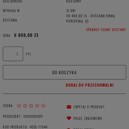
DOSTĘPNOŚĆ:
DOSTĘPNY
WYSYŁKA W:
21 DNI
OD 400,00 ZŁ
- DOSTAWA FIRMĄ
DOSTAWA:
KURIERSKĄ
CENA NIE ZAWIERA EWENTUALNYCH KOSZTÓW PŁATNOŚCI
SPRAWDŹ FORMY DOSTAWY
6 050,00 ZŁ
CENA:
KPL.
DO KOSZYKA
DODAJ DO PRZECHOWALNI
OCENA:
ZAPYTAJ O PRODUKT
PRODUCENT:
CORASCHODY
POLEĆ ZNAJOMEMU
KOD PRODUKTU:
4C3C-77944