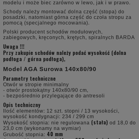
modelu i może biec zarówno w lewo, jak i w prawo.
Schody należy montować dolna część (stopa) do
posadzki, natomiast górna część do czoła stropu za
pomocą (specjalnego mocowania).
Polski producent schodów modułowych,
zabiegowych, kręconych, krętych, spiralnych BARDA
Uwaga !!!
Przy zakupie schodów należy podać wysokość (dolna
podłoga / górna podłoga),
Model AGA Surowa 140x80/90
Parametry techniczne
Otwór w stropie minimalny
- otwór prostokątny 140x80/90 cm,
- bezpośrednio przylegające do antresoli
Opis techniczny
Ilość elementów:
12 szt. stopni / 13 wysokości,
wysokość kondygnacji:
234 / 299 cm
(stała)
Wysokość stopnia: nie regulowana
od 18,0 do
23,0 cm (wykonamy na wymiar)
40 mm
Grubość stopnia: