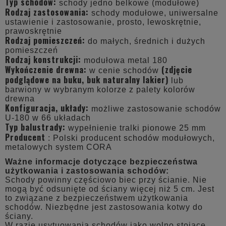
Typ schodów:
schody jedno belkowe (modułowe)
Rodzaj zastosowania:
schody modułowe, uniwersalne
ustawienie i zastosowanie, prosto, lewoskrętnie,
prawoskrętnie
Rodzaj pomieszczeń:
do małych, średnich i dużych
pomieszczeń
Rodzaj konstrukcji:
modułowa metal 180
Wykończenie drewna:
(zdjęcie
w cenie schodów
podglądowe
na buku, buk naturalny lakier
)
lub
barwiony w wybranym kolorze z palety kolorów
drewna
Konfiguracja, układy:
możliwe zastosowanie schodów
U-180 w 66 układach
Typ balustrady:
wypełnienie tralki pionowe 25 mm
Producent
: Polski producent schodów modułowych,
metalowych system CORA
Ważne informacje dotyczące bezpieczeństwa
użytkowania i zastosowania schodów:
Schody powinny częściowo biec przy ścianie. Nie
mogą być odsunięte od ściany więcej niż 5 cm. Jest
to związane z bezpieczeństwem użytkowania
schodów. Niezbędne jest zastosowania kotwy do
ściany.
W razie usytuowania schodów jako wolno stojące,