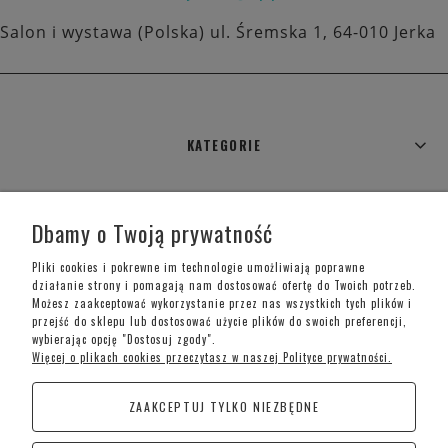
Salon i wystawa (Polska) ul. Śremska 1, 64-010 Jerka
KATEGORIE
WARUNKI ZAKUPÓW
Dbamy o Twoją prywatność
MOJE KONTO
Pliki cookies i pokrewne im technologie umożliwiają poprawne
działanie strony i pomagają nam dostosować ofertę do Twoich potrzeb.
Możesz zaakceptować wykorzystanie przez nas wszystkich tych plików i
INFORMACJE O SKLEPIE
przejść do sklepu lub dostosować użycie plików do swoich preferencji,
wybierając opcję "Dostosuj zgody".
Więcej o plikach cookies przeczytasz w naszej Polityce prywatności.
Telefon kontaktowy –
+48 697 733 970
ZAAKCEPTUJ TYLKO NIEZBĘDNE
Poniedziałek-Piątek: 09:00 - 19:00,