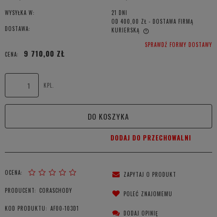
WYSYŁKA W:
21 DNI
OD 400,00 ZŁ
- DOSTAWA FIRMĄ
DOSTAWA:
KURIERSKĄ
CENA NIE ZAWIERA EWENTUALNYCH KOSZTÓW PŁATNOŚCI
SPRAWDŹ FORMY DOSTAWY
9 710,00 ZŁ
CENA:
KPL.
DO KOSZYKA
DODAJ DO PRZECHOWALNI
OCENA:
ZAPYTAJ O PRODUKT
PRODUCENT:
CORASCHODY
POLEĆ ZNAJOMEMU
KOD PRODUKTU:
AF00-103D1
DODAJ OPINIĘ