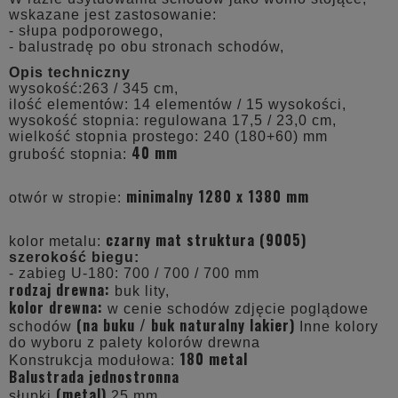
wskazane jest zastosowanie:
- słupa podporowego,
- balustradę po obu stronach schodów,
Opis techniczny
wysokość:263 / 345 cm,
ilość elementów: 14 elementów / 15 wysokości,
wysokość stopnia: regulowana 17,5 / 23,0 cm,
wielkość stopnia prostego: 240 (180+60) mm
40 mm
grubość stopnia:
minimalny 1280 x 1380 mm
otwór w stropie:
czarny mat struktura (9005)
kolor metalu:
szerokość biegu:
- zabieg U-180: 700 / 700 / 700 mm
rodzaj drewna:
buk lity,
kolor drewna:
w cenie schodów zdjęcie poglądowe
(na buku / buk naturalny lakier)
schodów
Inne kolory
do wyboru z palety kolorów drewna
180 metal
Konstrukcja modułowa:
Balustrada jednostronna
(metal)
słupki
25 mm