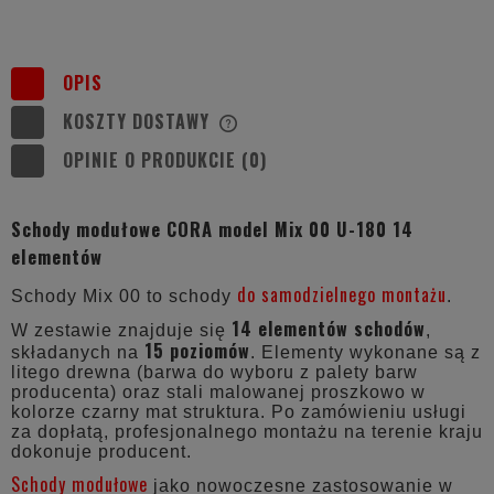
OPIS
KOSZTY DOSTAWY
CENA NIE ZAWIERA EWENTUALNYCH
KOSZTÓW PŁATNOŚCI
OPINIE O PRODUKCIE (0)
Schody modułowe CORA model Mix 00 U-180 14
elementów
do samodzielnego montażu
Schody Mix 00 to schody
.
14 elementów schodów
W zestawie znajduje się
,
15 poziomów
składanych na
. Elementy wykonane są z
litego drewna (barwa do wyboru z palety barw
producenta) oraz stali malowanej proszkowo w
kolorze czarny mat struktura. Po zamówieniu usługi
za dopłatą, profesjonalnego montażu na terenie kraju
dokonuje producent.
Schody modułowe
jako nowoczesne zastosowanie w