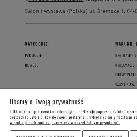
Salon i wystawa (Polska) ul. Śremska 1, 64-
KATEGORIE
WARUNKI 
PROMOCJE
REGULAMIN S
NOWOŚCI
REKLAMACJE 
FORMY PŁATN
CZAS I KOSZ
POLITYKA PR
Dbamy o Twoją prywatność
Pliki cookies i pokrewne im technologie umożliwiają poprawne działanie str
dostosować użycie plików do swoich preferencji, wybierając opcję "Dostosuj z
Więcej o plikach cookies przeczytasz w naszej Polityce prywatności.