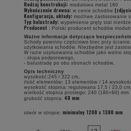
Rodzaj konstrukcji:
modułowa metal 180
Wykończenie drewna:
(zdjęc
w cenie schodów
Konfiguracja, układy:
możliwe zastosowanie 
Typ balustrady:
wypełnienie pręty stal nierdze
Producent
: Polski producent schodów modu
Ważne informacje dotyczące bezpieczeńst
Schody powinny częściowo biec przy ścianie.
użytkowania schodów. Niezbędne jest zastos
W razie usytuowania schodów jako wolno sto
- słupa podporowego,
- balustradę po obu stronach schodów,
Opis techniczny
wysokość:245 / 322 cm,
ilość elementów: 13 elementów / 14 wysokośc
wysokość stopnia: regulowana 17,5 / 23,0 cm
wielkość stopnia prostego: 240 (180+60) mm
40 mm
grubość stopnia:
minimalny 1280 x 1380 mm
otwór w stropie: