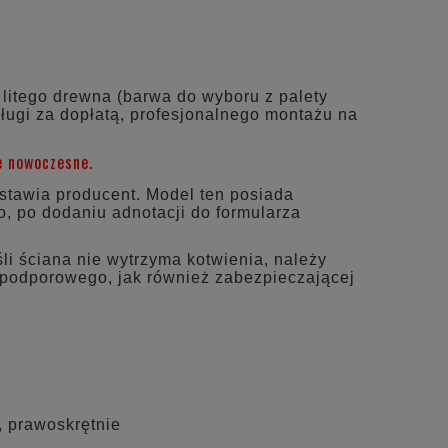
NTUALNYCH
litego drewna (barwa do wyboru z palety
ługi za dopłatą, profesjonalnego montażu na
e nowoczesne.
dstawia producent. Model ten posiada
o, po dodaniu adnotacji do formularza
li ściana nie wytrzyma kotwienia, należy
 podporowego, jak również zabezpieczającej
, prawoskrętnie