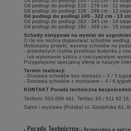
Od podłogi do podłogi 193 - 253 cm - 10 stopn
Od podłogi do podłogi 210 - 276 cm - 11 stopn
Od podłogi do podłogi 228 - 299 cm - 12 stopn
Od podłogi do podłogi 245 - 322 cm - 13 st
Od podłogi do podłogi 263 - 345 cm - 14 stopn
Od podłogi do podłogi 280 - 368 cm - 15 stopn
Schody nietypowe na wymiar do uzgodnien
O ile nie można dopasować schodów według 
Wykonamy projekt, wycenę schodów na pods
- przesłanych rzutów przekroju budynku z rz
- lub wykonanie szkicu z rzeczywistymi wymia
Przygotujemy specjalną ofertę w naszym inte
Termin realizacji
- Dostawa schodów bez montażu – 2 / 3 tygo
- Dostawa schodów z montażem – 4 / 6 tygod
KONTAKT
Porada techniczna bezpośrednio
Tel/kom: 503 099 461. Tel/fax: 65 / 511 92 16,
Salon i wystawa (Polska) ul. Gostyńska 61, 
Porada Techniczna:
Bezpośrednio w godzin