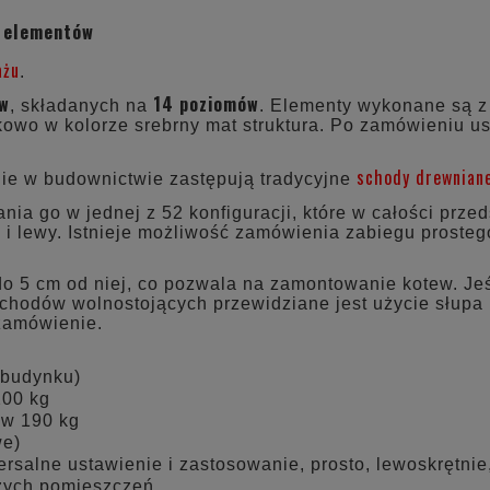
CENA NIE ZAWIERA EWE
 elementów
KOSZTÓW PŁATNOŚCI
ażu
.
ów
14 poziomów
, składanych na
. Elementy wykonane są z 
kowo w kolorze srebrny mat struktura. Po zamówieniu us
schody drewnian
e w budownictwie zastępują tradycyjne
a go w jednej z 52 konfiguracji, które w całości prze
 i lewy. Istnieje możliwość zamówienia zabiegu prosteg
do 5 cm od niej, co pozwala na zamontowanie kotew. Jeś
chodów wolnostojących przewidziane jest użycie słupa
 zamówienie.
 budynku)
200 kg
ów 190 kg
we)
salne ustawienie i zastosowanie, prosto, lewoskrętnie
użych pomieszczeń