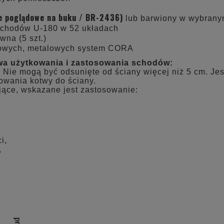
ie poglądowe na buku / BR-2436)
lub barwiony w wybranym
schodów U-180 w 52 układach
wna (5 szt.)
łowych, metalowych system CORA
wa użytkowania i zastosowania schodów:
 Nie mogą być odsunięte od ściany więcej niż 5 cm. Je
owania kotwy do ściany.
jące, wskazane jest zastosowanie:
i,
,