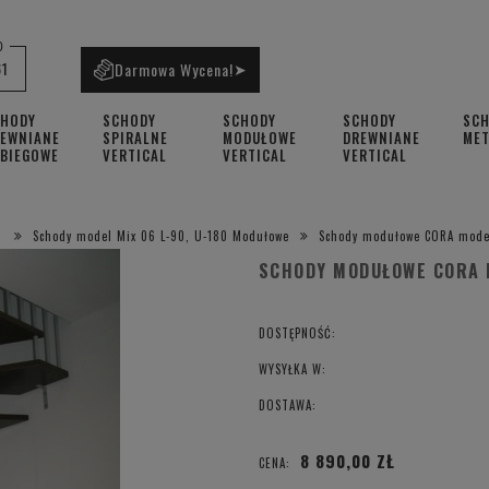
0
61
Darmowa Wycena!
➤
CHODY
SCHODY
SCHODY
SCHODY
SC
EWNIANE
SPIRALNE
MODUŁOWE
DREWNIANE
ME
BIEGOWE
VERTICAL
VERTICAL
VERTICAL
Schody model Mix 06 L-90, U-180 Modułowe
Schody modułowe CORA model
SCHODY MODUŁOWE CORA 
DOSTĘPNOŚĆ:
WYSYŁKA W:
DOSTAWA:
8 890,00 ZŁ
CENA: