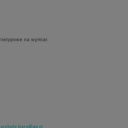
nietypowe na wymiar.
raschody.biuro@wp.pl