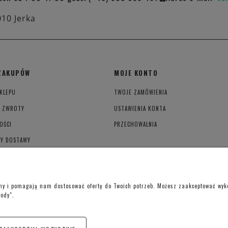
010 Jerka
ZAKUPÓW
MOJE KONTO
KLEPU
TWOJE ZAMÓWIENIA
I ZWROTY
USTAWIENIA KONTA
OŚCI
PRZECHOWALNIA
TY DOSTAWY
YWATNOŚCI
ony i pomagają nam dostosować ofertę do Twoich potrzeb. Możesz zaakceptować wykor
gody".
Telefon kontaktowy –
+48 697 733 970
Poniedziałek-Piątek: 09:00 - 19:00,