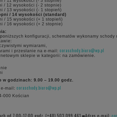
i / 11 wysokości (- 3 stopnie)
i / 12 wysokości (- 2 stopnie)
i / 13 wysokości (- 1 stopień)
opni / 14 wysokości (standard)
i / 15 wysokości (+ 1 stopień)
i / 16 wysokości (+ 2 stopnie)
ia:
poniższych konfiguracji, schematów wykonamy schody 
tawie:
eczywistymi wymiarami,
coraschody.biuro@wp.pl
rami i przesłanie na e-mail:
rnetowym sklepie w kategorii: na zamówienie.
dnie
ni
 w godzinach: 9.00 – 19.00 godz.
coraschody.biuro@wp.pl
 e-mail:
64-000 Kościan
ach od 7:00-17:00 godz. (+48) 503 099 461
Adres e-mail:
co