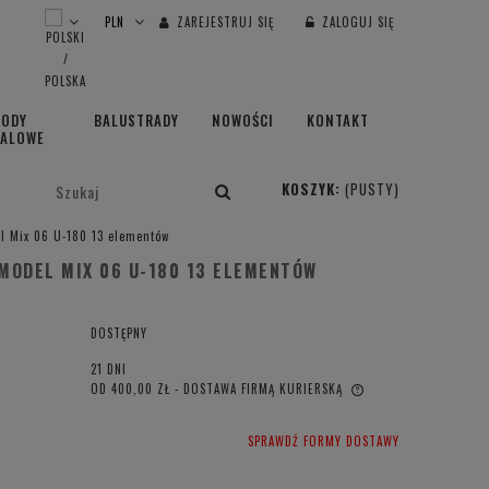
ZAREJESTRUJ SIĘ
ZALOGUJ SIĘ
HODY
BALUSTRADY
NOWOŚCI
KONTAKT
TALOWE
KOSZYK:
(PUSTY)
 Mix 06 U-180 13 elementów
MODEL MIX 06 U-180 13 ELEMENTÓW
DOSTĘPNY
21 DNI
OD 400,00 ZŁ
- DOSTAWA FIRMĄ KURIERSKĄ
CENA NIE ZAWIERA EWENTUALNYCH
SPRAWDŹ FORMY DOSTAWY
KOSZTÓW PŁATNOŚCI