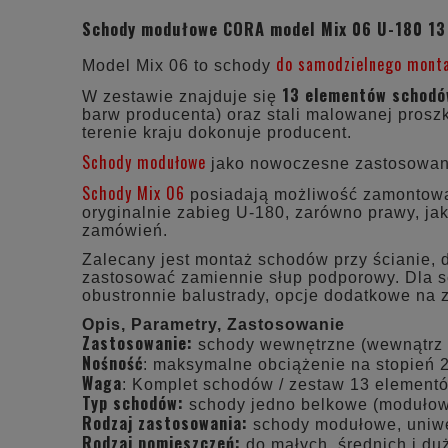
Schody modułowe CORA model Mix 06 U-180 13
do samodzielnego mont
Model Mix 06 to schody
13 elementów schod
W zestawie znajduje się
barw producenta) oraz stali malowanej prosz
terenie kraju dokonuje producent.
Schody modułowe
jako nowoczesne zastosowani
Schody Mix 06
posiadają możliwość zamontowani
oryginalnie zabieg U-180, zarówno prawy, jak
zamówień.
Zalecany jest montaż schodów przy ścianie, 
zastosować zamiennie słup podporowy. Dla s
obustronnie balustrady, opcje dodatkowe na
Opis, Parametry, Zastosowanie
Zastosowanie:
schody wewnętrzne (wewnątrz
Nośność
: maksymalne obciążenie na stopień 
Waga
: Komplet schodów / zestaw 13 element
Typ schodów:
schody jedno belkowe (moduło
Rodzaj zastosowania:
schody modułowe, uniwer
Rodzaj pomieszczeń:
do małych, średnich i d