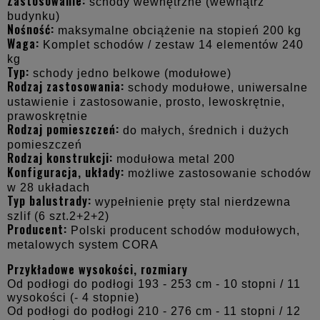
Zastosowanie:
schody wewnętrzne (wewnątrz
budynku)
Nośność:
maksymalne obciążenie na stopień 200 kg
Waga:
Komplet schodów / zestaw 14 elementów 240
kg
Typ:
schody jedno belkowe (modułowe)
Rodzaj zastosowania:
schody modułowe, uniwersalne
ustawienie i zastosowanie, prosto, lewoskrętnie,
prawoskrętnie
Rodzaj pomieszczeń:
do małych, średnich i dużych
pomieszczeń
Rodzaj konstrukcji:
modułowa metal 200
Konfiguracja, układy:
możliwe zastosowanie schodów
w 28 układach
Typ balustrady:
wypełnienie pręty stal nierdzewna
szlif (6 szt.2+2+2)
Producent:
Polski producent schodów modułowych,
metalowych system CORA
Przykładowe wysokości, rozmiary
Od podłogi do podłogi 193 - 253 cm - 10 stopni / 11
wysokości (- 4 stopnie)
Od podłogi do podłogi 210 - 276 cm - 11 stopni / 12