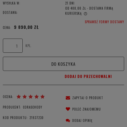
WYSYŁKA W:
21 DNI
OD 400,00 ZŁ
- DOSTAWA FIRMĄ
DOSTAWA:
KURIERSKĄ
CENA NIE ZAWIERA EWENTUALNYCH KOSZTÓW PŁATNOŚCI
SPRAWDŹ FORMY DOSTAWY
9 890,00 ZŁ
CENA:
KPL.
DO KOSZYKA
DODAJ DO PRZECHOWALNI
OCENA:
ZAPYTAJ O PRODUKT
PRODUCENT:
CORASCHODY
POLEĆ ZNAJOMEMU
KOD PRODUKTU:
21937230
DODAJ OPINIĘ