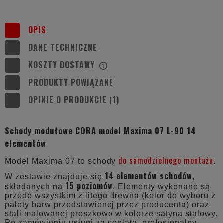
OPIS
DANE TECHNICZNE
KOSZTY DOSTAWY
CENA NIE ZAWIERA EWENTUALNYCH
KOSZTÓW PŁATNOŚCI
PRODUKTY POWIĄZANE
OPINIE O PRODUKCIE (1)
Schody modułowe CORA model Maxima 07 L-90 14
elementów
do samodzielnego montażu
Model Maxima 07 to schody
.
14 elementów schodów
W zestawie znajduje się
,
15 poziomów
składanych na
. Elementy wykonane są
przede wszystkim z litego drewna (kolor do wyboru z
palety barw przedstawionej przez producenta) oraz
stali malowanej proszkowo w kolorze satyna stalowy.
Po zamówieniu usługi za dopłatą, profesjonalny