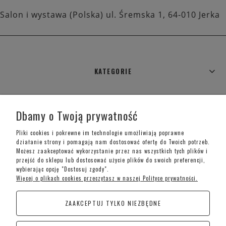
Salon i wystawa (Polska) ul. Śremska 1, 64-010 Jerka
KATEGORIE
WARUNKI ZAKUPÓW
Dbamy o Twoją prywatność
MOJE KONTO
Pliki cookies i pokrewne im technologie umożliwiają poprawne
działanie strony i pomagają nam dostosować ofertę do Twoich potrzeb.
Możesz zaakceptować wykorzystanie przez nas wszystkich tych plików i
INFORMACJE O SKLEPIE
przejść do sklepu lub dostosować użycie plików do swoich preferencji,
wybierając opcję "Dostosuj zgody".
Więcej o plikach cookies przeczytasz w naszej Polityce prywatności.
Telefon kontaktowy –
+48 697 733 970
ZAAKCEPTUJ TYLKO NIEZBĘDNE
Poniedziałek-Piątek: 09:00 - 19:00,