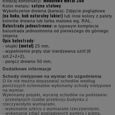
modułowa metal 200
Rodzaj konstrukcji:
satyna stalowy
Kolor metalu:
Wykończenie drewna (barwa): Zdjęcie poglądowe
(na buku, buk naturalny lakier)
lub inne kolory z palety
kolorów drewna lub farba matowa wg. RAL,
Balustrada jednostronna:
w typowym komplecie
balustrada jednostronna od pierwszego do górnego
stopnia
Opis balustrady:
(metal)
- słupki
25 mm,
- wypełnienie pręty stal nierdzewna szlif (6
szt.2+2+2),
- poręcz drewno 50 mm,
Dodatkowe informacje
Schody nietypowe na wymiar do uzgodnienia
O ile nie można dopasować schodów według
poniższych schematów wykonamy schody nietypowe
na wymiar.
Wykonamy projekt, wycenę schodów na podstawie:
- przesłanych rzutów przekroju budynku z
rzeczywistymi wymiarami,
- wykonanie szkicu z wymiarami rzeczywistymi,
- wykonanie zdjęć poglądowych parteru i piętra.