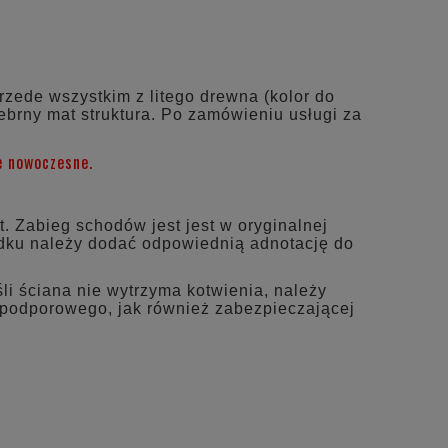
EWENTUALNYCH
I
zede wszystkim z litego drewna (kolor do
ebrny mat struktura. Po zamówieniu usługi za
e nowoczesne.
 Zabieg schodów jest jest w oryginalnej
adku należy dodać odpowiednią adnotację do
li ściana nie wytrzyma kotwienia, należy
 podporowego, jak również zabezpieczającej