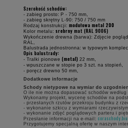
Szerokość schodów:
- zabieg prosto: P - 750 mm,
- zabieg skrętny L-90: 750 / 750 mm
modułowa metal 200
Rodzaj konstrukcji:
srebrny
mat (RAL 9006)
Kolor metalu:
Wykończenie drewna (barwa): Zdjęcie pogl
RAL,
Balustrada jednostronna: w typowym komplec
Opis balustrady:
(metal)
- Tralki pionowe
22 mm,
- wpuszczane w stopie po 3 szt. na stopień,
- poręcz drewno 50 mm,
Dodatkowe informacje
Schody nietypowe na wymiar do uzgodnie
O ile nie można dopasować schodów według
Wykonamy projekt, wycenę schodów na pods
- przesłanych rzutów przekroju budynku z rz
- wykonanie szkicu z wymiarami rzeczywistym
- wykonanie zdjęć poglądowych parteru i pięt
coraschody.bi
Przesłanie informacji na e-mail:
Przygotujemy specjalną ofertę w naszym inte