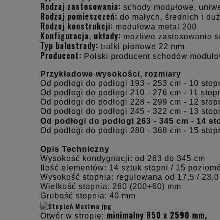
Rodzaj zastosowania:
schody modułowe, uniwer
Rodzaj pomieszczeń:
do małych, średnich i du
Rodzaj konstrukcji:
modułowa metal 200
Konfiguracja, układy:
możliwe zastosowanie s
Typ balustrady:
tralki pionowe 22 mm
Producent:
Polski producent schodów moduł
Przykładowe wysokości, rozmiary
Od podłogi do podłogi 193 - 253 cm - 10 stopn
Od podłogi do podłogi 210 - 276 cm - 11 stopn
Od podłogi do podłogi 228 - 299 cm - 12 stopn
Od podłogi do podłogi 245 - 322 cm - 13 stopn
Od podłogi do podłogi 263 - 345 cm - 14 st
Od podłogi do podłogi 280 - 368 cm - 15 stopn
Opis Techniczny
Wysokość kondygnacji: od 263 do 345 cm
Ilość elementów: 14 sztuk stopni / 15 poziom
Wysokość stopnia: regulowana od 17,5 / 23,
Wielkość stopnia: 260 (200+60) mm
Grubość stopnia: 40 mm
minimalny 850 x 2590 mm,
Otwór w stropie: