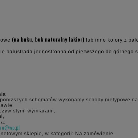
(na buku, buk naturalny lakier)
ądowe
lub inne kolory z pa
ie balustrada jednostronna od pierwszego do górnego s
nia
 poniższych schematów wykonamy schody nietypowe na
tawie:
eczywistymi wymiarami,
i,
ra.
uro@wp.pl
rnetowym sklepie, w kategorii: Na zamówienie.