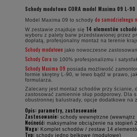
Schody modułowe CORA model Maxima 09 L-90
do samodzielnego 
Model Maxima 09 to schody
14 elementów schod
W zestawie znajduje się
wyboru z palety barw przedstawionej przez p
dopłatą, profesjonalny montaż na terenie kra
Schody modułowe
jako nowoczesne zastosowani
Schody Cora
to 100% profesjonalizmu i satysfak
Schody Maxima 09
posiada możliwość zamontowa
formie skrętny L-90, w lewo bądź w prawo, j
formularza.
Zalecany jest montaż schodów przy ścianie, 
zastosować zamiennie słup podporowy. Dla s
obustronnej balustrady, opcje dodatkowe na
Opis: parametry, zastosowanie
Zastosowanie:
schody wewnętrzne (wewnątrz 
Nośność:
maksymalne obciążenie na stopień 
Waga:
Komplet schodów / zestaw 14 element
Typ:
schody jedno belkowe (modułowe)