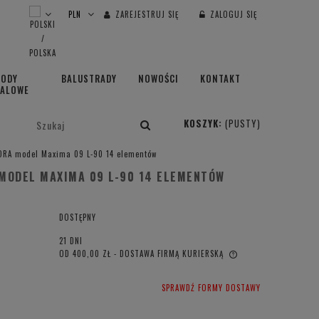
ZAREJESTRUJ SIĘ
ZALOGUJ SIĘ
HODY
BALUSTRADY
NOWOŚCI
KONTAKT
TALOWE
KOSZYK:
(PUSTY)
ORA model Maxima 09 L-90 14 elementów
MODEL MAXIMA 09 L-90 14 ELEMENTÓW
DOSTĘPNY
21 DNI
OD 400,00 ZŁ
- DOSTAWA FIRMĄ KURIERSKĄ
CENA NIE ZAWIERA EWENTUALNYCH
SPRAWDŹ FORMY DOSTAWY
KOSZTÓW PŁATNOŚCI