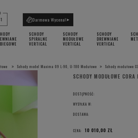
0
61
Darmowa Wycena!
➤
CHODY
SCHODY
SCHODY
SCHODY
SC
EWNIANE
SPIRALNE
MODUŁOWE
DREWNIANE
ME
BIEGOWE
VERTICAL
VERTICAL
VERTICAL
łowe
Schody model Maxima 09 L-90, U-180 Modułowe
Schody modułowe C
SCHODY MODUŁOWE CORA 
DOSTĘPNOŚĆ:
WYSYŁKA W:
DOSTAWA:
10 010,00 ZŁ
CENA: