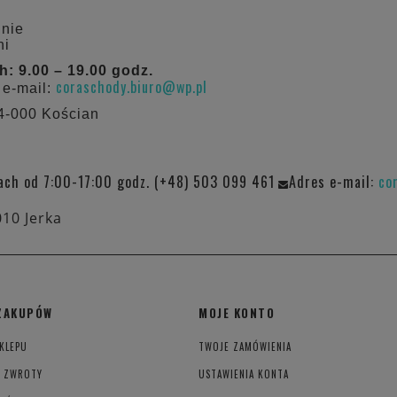
dnie
ni
 9.00 – 19.00 godz.
coraschody.biuro@wp.pl
 e-mail:
64-000 Kościan
ach od 7:00-17:00 godz. (+48) 503 099 461
Adres e-mail:
co
010 Jerka
ZAKUPÓW
MOJE KONTO
KLEPU
TWOJE ZAMÓWIENIA
I ZWROTY
USTAWIENIA KONTA