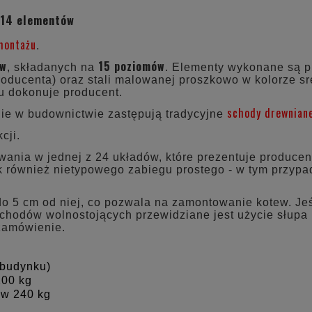
CENA NIE ZAWIERA 
 14 elementów
KOSZTÓW PŁATNOŚC
montażu
.
ów
15 poziomów
, składanych na
. Elementy wykonane są pr
roducenta) oraz stali malowanej proszkowo w kolorze sr
ju dokonuje producent.
schody drewnian
e w budownictwie zastępują tradycyjne
cji.
nia w jednej z 24 układów, które prezentuje producent.
ak również nietypowego zabiegu prostego - w tym przyp
do 5 cm od niej, co pozwala na zamontowanie kotew. Jeś
chodów wolnostojących przewidziane jest użycie słupa
 zamówienie.
budynku)
200 kg
ów 240 kg