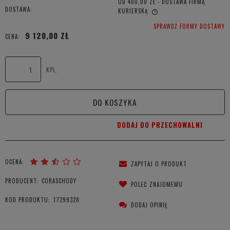
OD 400,00 ZŁ
- DOSTAWA FIRMĄ
DOSTAWA:
KURIERSKĄ
CENA NIE ZAWIERA EWENTUALNYCH KOSZTÓW PŁATNOŚCI
SPRAWDŹ FORMY DOSTAWY
9 120,00 ZŁ
CENA:
KPL.
DO KOSZYKA
DODAJ DO PRZECHOWALNI
OCENA:
ZAPYTAJ O PRODUKT
PRODUCENT:
CORASCHODY
POLEĆ ZNAJOMEMU
KOD PRODUKTU:
17299328
DODAJ OPINIĘ