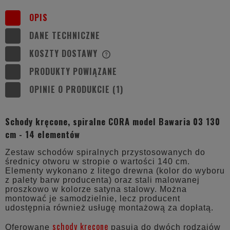
OPIS
DANE TECHNICZNE
KOSZTY DOSTAWY
CENA NIE ZAWIERA EWENTUALNYCH
KOSZTÓW PŁATNOŚCI
PRODUKTY POWIĄZANE
OPINIE O PRODUKCIE (1)
Schody kręcone, spiralne CORA model Bawaria 03 130
cm - 14 elementów
Zestaw schodów spiralnych przystosowanych do
średnicy otworu w stropie o wartości 140 cm.
Elementy wykonano z litego drewna (kolor do wyboru
z palety barw producenta) oraz stali malowanej
proszkowo w kolorze satyna stalowy. Można
montować je samodzielnie, lecz producent
udostępnia również usługę montażową za dopłatą.
schody kręcone
Oferowane
pasują do dwóch rodzajów