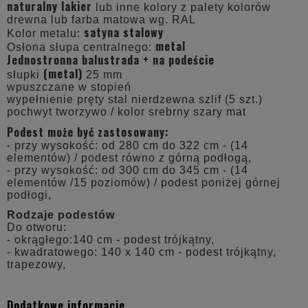
naturalny lakier
lub inne kolory z palety kolorów
drewna lub farba matowa wg. RAL
satyna stalowy
Kolor metalu:
metal
Osłona słupa centralnego:
Jednostronna balustrada + na podeście
(metal)
słupki
25 mm
wpuszczane w stopień
wypełnienie pręty stal nierdzewna szlif (5 szt.)
pochwyt tworzywo / kolor srebrny szary mat
Podest może być zastosowany:
- przy wysokość: od 280 cm do 322 cm - (14
elementów) / podest równo z górną podłogą,
- przy wysokość: od 300 cm do 345 cm - (14
elementów /15 poziomów) / podest poniżej górnej
podłogi,
Rodzaje podestów
Do otworu:
- okrągłego:140 cm - podest trójkątny,
- kwadratowego: 140 x 140 cm - podest trójkątny,
trapezowy,
Dodatkowe informacje