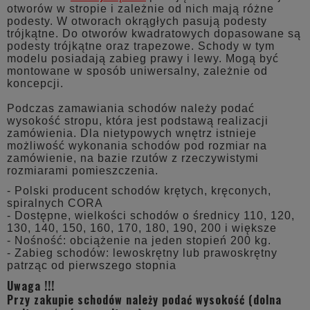
otworów w stropie i zależnie od nich mają różne
podesty. W otworach okrągłych pasują podesty
trójkątne. Do otworów kwadratowych dopasowane są
podesty trójkątne oraz trapezowe. Schody w tym
modelu posiadają zabieg prawy i lewy. Mogą być
montowane w sposób uniwersalny, zależnie od
koncepcji.
Podczas zamawiania schodów należy podać
wysokość stropu, która jest podstawą realizacji
zamówienia. Dla nietypowych wnętrz istnieje
możliwość wykonania schodów pod rozmiar na
zamówienie, na bazie rzutów z rzeczywistymi
rozmiarami pomieszczenia.
- Polski producent schodów krętych, kręconych,
spiralnych CORA
- Dostępne, wielkości schodów o średnicy 110, 120,
130, 140, 150, 160, 170, 180, 190, 200 i większe
- Nośność: obciążenie na jeden stopień 200 kg.
- Zabieg schodów: lewoskrętny lub prawoskrętny
patrząc od pierwszego stopnia
Uwaga !!!
Przy zakupie schodów należy podać wysokość (dolna