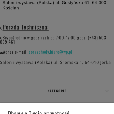
Salon i wystawa (Polska) ul. Gostyńska 61,
64-000
Kościan
Porada Techniczna:
Bezpośrednio w godzinach od 7:00-17:00 godz. (+48) 503
099 461
Adres e-mail:
coraschody.biuro@wp.pl
Salon i wystawa (Polska) ul. Śremska 1, 64-010 Jerka
KATEGORIE
WARUNKI ZAKUPÓW
Dbamy o Twoją prywatność