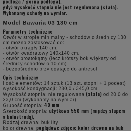
podłoga / górna podłoga),
gdyż wysokość stopnia nie jest regulowana (stała).
Wykonamy schody na wymiar.
Model Bawaria 03 130 cm
Parametry techniczne
Otwór w stropie minimalny - schodów o średnicy 130
cm można zastosować do:
- otwór okrągły 140 cm,
- otwór kwadratowy 140x140 cm,
- otwór prostokątny (lecz krótszy bok większy od
średnicy schodów o 10 cm)
- bezpośrednio przylegające do antresoli
Opis techniczny
Ilość elementów: 14 sztuk (13 szt. stopni + 1 podest)
wysokość kondygnacji: 280,0 / 345,0 cm
(stała)
Wysokość stopnia: nie regulowana
od 20,0 do
23,0 cm (wykonamy na wymiar)
40 mm
Grubość stopnia:
użytkowa 550 mm (między słupem
Szerokość stopnia:
a balustradą),
Rodzaj drewna: buk lity
poglądowe zdjęcie kolor drewna na buk
kolor drewna: