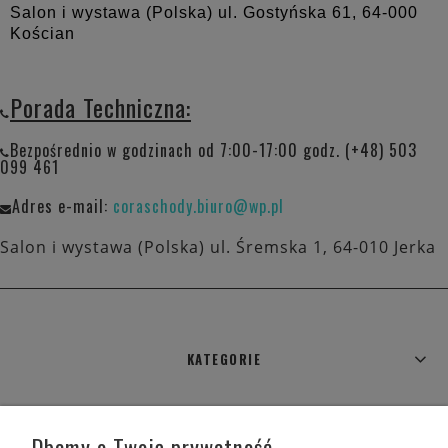
Salon i wystawa (Polska) ul. Gostyńska 61,
64-000
Kościan
Porada Techniczna:
Bezpośrednio w godzinach od 7:00-17:00 godz. (+48) 503
099 461
Adres e-mail:
coraschody.biuro@wp.pl
Salon i wystawa (Polska) ul. Śremska 1, 64-010 Jerka
KATEGORIE
WARUNKI ZAKUPÓW
Dbamy o Twoją prywatność