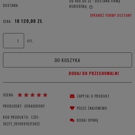
OD 400,00 ZŁ
- DOSTAWA FIRMĄ
DOSTAWA:
KURIERSKĄ
CENA NIE ZAWIERA EWENTUALNYCH KOSZTÓW PŁATNOŚCI
SPRAWDŹ FORMY DOSTAWY
10 120,00 ZŁ
CENA:
KPL.
DO KOSZYKA
DODAJ DO PRZECHOWALNI
OCENA:
ZAPYTAJ O PRODUKT
PRODUCENT:
CORASCHODY
POLEĆ ZNAJOMEMU
KOD PRODUKTU:
E2C1-
DODAJ OPINIĘ
26271_20190910213422