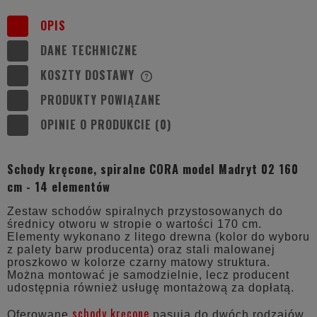
OPIS
DANE TECHNICZNE
KOSZTY DOSTAWY
CENA NIE ZAWIERA EWENTUALNYCH
KOSZTÓW PŁATNOŚCI
PRODUKTY POWIĄZANE
OPINIE O PRODUKCIE (0)
Schody kręcone, spiralne CORA model Madryt 02 160
cm - 14 elementów
Zestaw schodów spiralnych przystosowanych do
średnicy otworu w stropie o wartości 170 cm.
Elementy wykonano z litego drewna (kolor do wyboru
z palety barw producenta) oraz stali malowanej
proszkowo w kolorze czarny matowy struktura.
Można montować je samodzielnie, lecz producent
udostępnia również usługę montażową za dopłatą.
schody kręcone
Oferowane
pasują do dwóch rodzajów