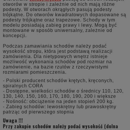
otworów w stropie i zależnie od nich mają różne
podesty. W otworach okrągłych pasują podesty
trójkątne. Do otworów kwadratowych dopasowane są
podesty trójkątne oraz trapezowe. Schody w tym
modelu posiadają zabieg prawy i lewy. Mogą być
montowane w sposób uniwersalny, zależnie od
koncepcji.
Podczas zamawiania schodów należy podać
wysokość stropu, która jest podstawą realizacji
zamówienia. Dla nietypowych wnętrz istnieje
możliwość wykonania schodów pod rozmiar na
zamówienie, na bazie rzutów z rzeczywistymi
rozmiarami pomieszczenia.
- Polski producent schodów krętych, kręconych,
spiralnych CORA
- Dostępne, wielkości schodów o średnicy 110, 120,
130, 140, 150, 160, 170, 180, 190, 200 i większe
- Nośność: obciążenie na jeden stopień 200 kg.
- Zabieg schodów: lewoskrętny lub prawoskrętny
patrząc od pierwszego stopnia
Uwaga !!!
Przy zakupie schodów należy podać wysokość (dolna