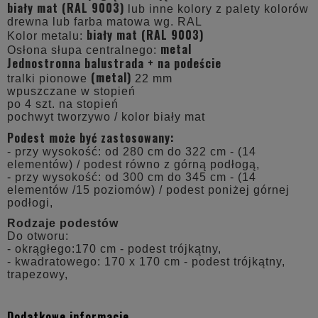
biały mat (RAL 9003)
lub inne kolory z palety kolorów
drewna lub farba matowa wg. RAL
biały mat (RAL 9003)
Kolor metalu:
metal
Osłona słupa centralnego:
Jednostronna balustrada + na podeście
(metal)
tralki pionowe
22 mm
wpuszczane w stopień
po 4 szt. na stopień
pochwyt tworzywo / kolor biały mat
Podest może być zastosowany:
- przy wysokość: od 280 cm do 322 cm - (14
elementów) / podest równo z górną podłogą,
- przy wysokość: od 300 cm do 345 cm - (14
elementów /15 poziomów) / podest poniżej górnej
podłogi,
Rodzaje podestów
Do otworu:
- okrągłego:170 cm - podest trójkątny,
- kwadratowego: 170 x 170 cm - podest trójkątny,
trapezowy,
Dodatkowe informacje