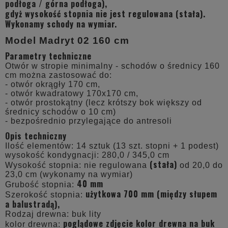
podłoga / górna podłoga),
gdyż wysokość stopnia nie jest regulowana (stała).
Wykonamy schody na wymiar.
Model Madryt 02 160 cm
Parametry techniczne
Otwór w stropie minimalny - schodów o średnicy 160
cm można zastosować do:
- otwór okrągły 170 cm,
- otwór kwadratowy 170x170 cm,
- otwór prostokątny (lecz krótszy bok większy od
średnicy schodów o 10 cm)
- bezpośrednio przylegające do antresoli
Opis techniczny
Ilość elementów: 14 sztuk (13 szt. stopni + 1 podest)
wysokość kondygnacji: 280,0 / 345,0 cm
(stała)
Wysokość stopnia: nie regulowana
od 20,0 do
23,0 cm (wykonamy na wymiar)
40 mm
Grubość stopnia:
użytkowa 700 mm (między słupem
Szerokość stopnia:
a balustradą),
Rodzaj drewna: buk lity
poglądowe zdjęcie kolor drewna na buk
kolor drewna: