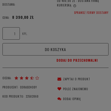
OD 400,00 ZŁ
- DOSTAWA FIRMĄ
DOSTAWA:
KURIERSKĄ
CENA NIE ZAWIERA EWENTUALNYCH KOSZTÓW PŁATNOŚCI
SPRAWDŹ FORMY DOSTAWY
8 390,00 ZŁ
CENA:
KPL.
DO KOSZYKA
DODAJ DO PRZECHOWALNI
OCENA:
ZAPYTAJ O PRODUKT
PRODUCENT:
CORASCHODY
POLEĆ ZNAJOMEMU
KOD PRODUKTU:
22502860
DODAJ OPINIĘ