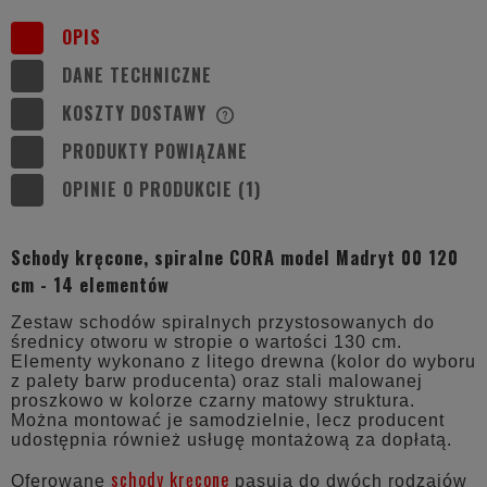
OPIS
DANE TECHNICZNE
KOSZTY DOSTAWY
CENA NIE ZAWIERA EWENTUALNYCH
KOSZTÓW PŁATNOŚCI
PRODUKTY POWIĄZANE
OPINIE O PRODUKCIE (1)
Schody kręcone, spiralne CORA model Madryt 00 120
cm - 14 elementów
Zestaw schodów spiralnych przystosowanych do
średnicy otworu w stropie o wartości 130 cm.
Elementy wykonano z litego drewna (kolor do wyboru
z palety barw producenta) oraz stali malowanej
proszkowo w kolorze czarny matowy struktura.
Można montować je samodzielnie, lecz producent
udostępnia również usługę montażową za dopłatą.
schody kręcone
Oferowane
pasują do dwóch rodzajów