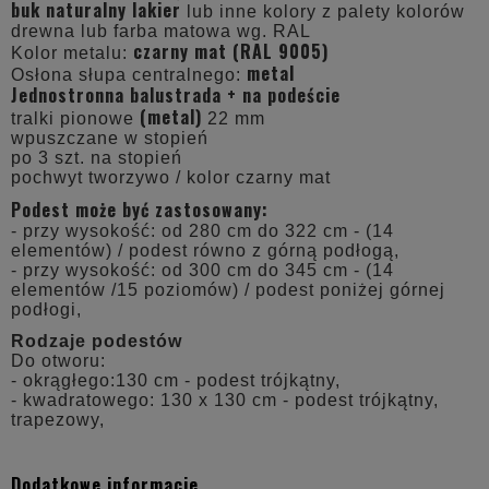
buk naturalny lakier
lub inne kolory z palety kolorów
drewna lub farba matowa wg. RAL
czarny mat (RAL 9005)
Kolor metalu:
metal
Osłona słupa centralnego:
Jednostronna balustrada + na podeście
(metal)
tralki pionowe
22 mm
wpuszczane w stopień
po 3 szt. na stopień
pochwyt tworzywo / kolor czarny mat
Podest może być zastosowany:
- przy wysokość: od 280 cm do 322 cm - (14
elementów) / podest równo z górną podłogą,
- przy wysokość: od 300 cm do 345 cm - (14
elementów /15 poziomów) / podest poniżej górnej
podłogi,
Rodzaje podestów
Do otworu:
- okrągłego:130 cm - podest trójkątny,
- kwadratowego: 130 x 130 cm - podest trójkątny,
trapezowy,
Dodatkowe informacje