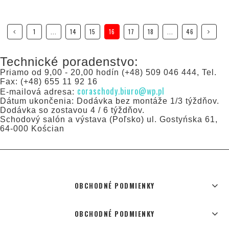
1
...
14
15
16
17
18
...
46
Technické poradenstvo:
Priamo od 9,00 - 20,00 hodín (+48) 509 046 444, Tel.
Fax: (+48) 655 11 92 16
coraschody.biuro@wp.pl
E-mailová adresa:
Dátum ukončenia: Dodávka bez montáže 1/3 týždňov.
Dodávka so zostavou 4 / 6 týždňov.
Schodový salón a výstava (Poľsko) ul. Gostyńska 61,
64-000 Kościan
OBCHODNÉ PODMIENKY
OBCHODNÉ PODMIENKY