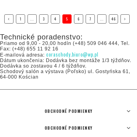
1
...
3
4
5
6
7
...
46
Technické poradenstvo:
Priamo od 9,00 - 20,00 hodín (+48) 509 046 444, Tel.
Fax: (+48) 655 11 92 16
coraschody.biuro@wp.pl
E-mailová adresa:
Dátum ukončenia: Dodávka bez montáže 1/3 týždňov.
Dodávka so zostavou 4 / 6 týždňov.
Schodový salón a výstava (Poľsko) ul. Gostyńska 61,
64-000 Kościan
OBCHODNÉ PODMIENKY
OBCHODNÉ PODMIENKY