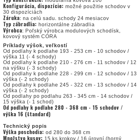
modulárna kovová 200
Konfigurácia, dispozície:
možné použitie schodov v
30 dispozíciách
Záruka
: na celú sadu. schody 24 mesiacov
Typ zábradlia:
horizontálne zábradlia
Výrobca
: Poľský výrobca modulových schodísk,
kovový systém CORA
Príklady výšok, veľkostí
Od podlahy k podlahe 193 - 253 cm - 10 schodov /
výška 11 (- 4 schody)
Od podlahy k podlahe 210 - 276 cm - 11 schodov / 12
na výšku (- 3 schody)
Od podlahy k podlahe 228 - 299 cm - 12 schodov / 13
výška (- 2 schody)
Od podlahy k podlahe 245 - 322 cm - 13 schodov / 14
výška (- 2 schody)
Od podlahy po podlahu 263 - 345 cm - 14 schodov /
15 výška (- 1 schod)
Od podlahy k podlahe 280 - 368 cm - 15 schodov /
výška 16 (štandard)
Technický popis
Výška poschodia:
od 280 do 368 cm
Množstvo kusov:
15 ks krokov / 16 úrovní (horný