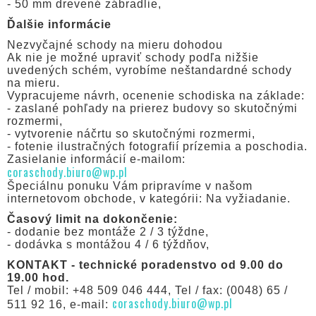
- 50 mm drevené zábradlie,
Ďalšie informácie
Nezvyčajné schody na mieru dohodou
Ak nie je možné upraviť schody podľa nižšie
uvedených schém, vyrobíme neštandardné schody
na mieru.
Vypracujeme návrh, ocenenie schodiska na základe:
- zaslané pohľady na prierez budovy so skutočnými
rozmermi,
- vytvorenie náčrtu so skutočnými rozmermi,
- fotenie ilustračných fotografií prízemia a poschodia.
Zasielanie informácií e-mailom:
coraschody.biuro@wp.pl
Špeciálnu ponuku Vám pripravíme v našom
internetovom obchode, v kategórii: Na vyžiadanie.
Časový limit na dokončenie:
- dodanie bez montáže 2 / 3 týždne,
- dodávka s montážou 4 / 6 týždňov,
KONTAKT - technické poradenstvo od 9.00 do
19.00 hod.
Tel / mobil: +48 509 046 444, Tel / fax: (0048) 65 /
coraschody.biuro@wp.pl
511 92 16, e-mail: