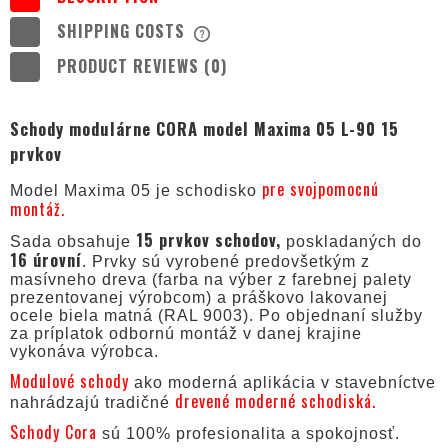
SHIPPING COSTS
THE PRICE DOES NOT INCLUDE ANY
POSSIBLE PAYMENT COSTS
PRODUCT REVIEWS (0)
Schody modulárne CORA model Maxima 05 L-90 15
prvkov
pre svojpomocnú
Model Maxima 05 je schodisko
montáž.
15 prvkov schodov,
Sada obsahuje
poskladaných do
16 úrovní
. Prvky sú vyrobené predovšetkým z
masívneho dreva (farba na výber z farebnej palety
prezentovanej výrobcom) a práškovo lakovanej
ocele biela matná (RAL 9003). Po objednaní služby
za príplatok odbornú montáž v danej krajine
vykonáva výrobca.
Modulové schody
ako moderná aplikácia v stavebníctve
drevené moderné schodiská.
nahrádzajú tradičné
Schody Cora
sú 100% profesionalita a spokojnosť.