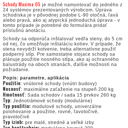
Schody Maxima 05
je možné namontovať do jedného z
24 systémov prezentovaných výrobcom. Úprava
schodiska je v pôvodnej podobe L-90 otočná, ľavá
alebo pravá, ako aj atypická jednoduchá úprava - v
tomto prípade je potrebné do formulára pridať
príslušnú anotáciu.
Schody sa odporúča inštalovať vedľa steny, do 5 cm
od nej, čo umožňuje inštaláciu kotiev. V prípade, že
stena nevydrží kotvenie, treba alternatívne použiť
podperný stĺp. Pre samostatne stojace schody sa
plánuje použitie nosného stĺpa, ako aj ochranného
balustrády na oboch stranách, ďalšie možnosti na
požiadanie.
Popis: parametre, aplikácia
Použitie
: vnútorné schody (vnútri budovy)
Nosnosť
: maximálne zaťaženie na stupeň 200 kg
Hmotnosť
: Sada schodov / sada 15 prvkov 260 kg
Typ
: Jednotrámové schody (modulárne)
Typ použitia:
modulové schody, univerzálne
polohovanie a použitie, rovné, ľavotočivé,
pravotočivé
Typ izieb:
pre malé, stredné a veľké izby
Typ konštrukcie: