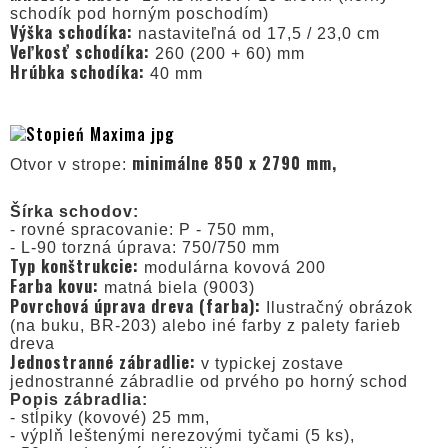
schodík pod horným poschodím)
Výška schodíka:
nastaviteľná od 17,5 / 23,0 cm
Veľkosť schodíka:
260 (200 + 60) mm
Hrúbka schodíka:
40 mm
minimálne 850 x 2790 mm,
Otvor v strope:
Šírka schodov:
- rovné spracovanie: P - 750 mm,
- L-90 torzná úprava: 750/750 mm
Typ konštrukcie:
modulárna kovová 200
Farba kovu:
matná biela (9003)
Povrchová úprava dreva (farba):
Ilustračný obrázok
(na buku, BR-203) alebo iné farby z palety farieb
dreva
Jednostranné zábradlie:
v typickej zostave
jednostranné zábradlie od prvého po horný schod
Popis zábradlia:
- stĺpiky (kovové) 25 mm,
- výplň leštenými nerezovými tyčami (5 ks),