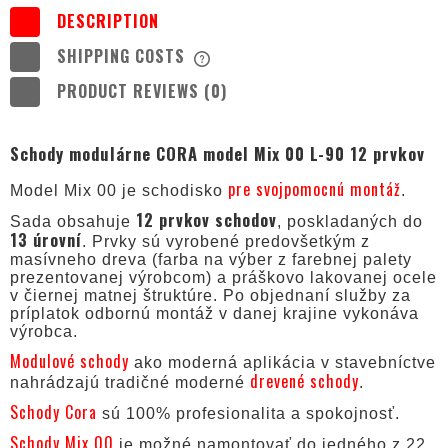
DESCRIPTION
SHIPPING COSTS
THE PRICE DOES NOT INCLUDE ANY
POSSIBLE PAYMENT COSTS
PRODUCT REVIEWS (0)
Schody modulárne CORA model Mix 00 L-90 12 prvkov
pre svojpomocnú montáž
Model Mix 00 je schodisko
.
12 prvkov schodov
Sada obsahuje
, poskladaných do
13 úrovní
. Prvky sú vyrobené predovšetkým z
masívneho dreva (farba na výber z farebnej palety
prezentovanej výrobcom) a práškovo lakovanej ocele
v čiernej matnej štruktúre. Po objednaní služby za
príplatok odbornú montáž v danej krajine vykonáva
výrobca.
Modulové schody
ako moderná aplikácia v stavebníctve
drevené schody
nahrádzajú tradičné moderné
.
Schody Cora
sú 100% profesionalita a spokojnosť.
Schody Mix 00
je možné namontovať do jedného z 22