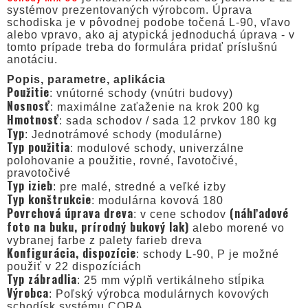
systémov prezentovaných výrobcom. Úprava
schodiska je v pôvodnej podobe točená L-90, vľavo
alebo vpravo, ako aj atypická jednoduchá úprava - v
tomto prípade treba do formulára pridať príslušnú
anotáciu.
Popis, parametre, aplikácia
Použitie
: vnútorné schody (vnútri budovy)
Nosnosť
: maximálne zaťaženie na krok 200 kg
Hmotnosť
: sada schodov / sada 12 prvkov 180 kg
Typ
: Jednotrámové schody (modulárne)
Typ použitia
: modulové schody, univerzálne
polohovanie a použitie, rovné, ľavotočivé,
pravotočivé
Typ izieb
: pre malé, stredné a veľké izby
Typ konštrukcie
: modulárna kovová 180
Povrchová úprava dreva
(náhľadové
: v cene schodov
foto na buku, prírodný bukový lak)
alebo morené vo
vybranej farbe z palety farieb dreva
Konfigurácia, dispozície
: schody L-90, P je možné
použiť v 22 dispozíciách
Typ zábradlia
: 25 mm výplň vertikálneho stĺpika
Výrobca
: Poľský výrobca modulárnych kovových
schodísk systému CORA