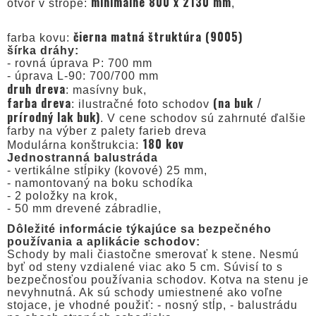
minimálne 800 x 2130 mm
otvor v strope:
,
čierna matná štruktúra (9005)
farba kovu:
šírka dráhy:
- rovná úprava P: 700 mm
- úprava L-90: 700/700 mm
druh dreva
: masívny buk,
farba dreva
(na buk /
: ilustračné foto schodov
prírodný lak buk)
. V cene schodov sú zahrnuté ďalšie
farby na výber z palety farieb dreva
180 kov
Modulárna konštrukcia:
Jednostranná balustráda
- vertikálne stĺpiky (kovové) 25 mm,
- namontovaný na boku schodíka
- 2 položky na krok,
- 50 mm drevené zábradlie,
Dôležité informácie týkajúce sa bezpečného
používania a aplikácie schodov:
Schody by mali čiastočne smerovať k stene. Nesmú
byť od steny vzdialené viac ako 5 cm. Súvisí to s
bezpečnosťou používania schodov. Kotva na stenu je
nevyhnutná. Ak sú schody umiestnené ako voľne
stojace, je vhodné použiť: - nosný stĺp, - balustrádu