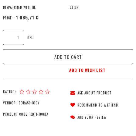
DISPATCHED WITHIN:
21 DNI
1 885,71 €
PRICE:
KPL.
ADD TO CART
ADD TO WISH LIST
RATING:
ASK ABOUT PRODUCT
VENDOR:
CORASCHODY
RECOMMEND TO A FRIEND
PRODUCT CODE:
CD11-100BA
ADD YOUR REVIEW