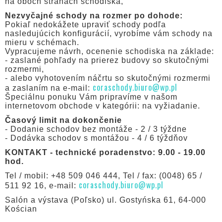
na oboch stranách schodiska,
Nezvyčajné schody na rozmer po dohode:
Pokiaľ nedokážete upraviť schody podľa
nasledujúcich konfigurácií, vyrobíme vám schody na
mieru v schémach.
Vypracujeme návrh, ocenenie schodiska na základe:
- zaslané pohľady na prierez budovy so skutočnými
rozmermi,
- alebo vyhotovením náčrtu so skutočnými rozmermi
coraschody.biuro@wp.pl
a zaslaním na e-mail:
Špeciálnu ponuku Vám pripravíme v našom
internetovom obchode v kategórii: na vyžiadanie.
Časový limit na dokončenie
- Dodanie schodov bez montáže - 2 / 3 týždne
- Dodávka schodov s montážou - 4 / 6 týždňov
KONTAKT - technické poradenstvo: 9.00 - 19.00
hod.
Tel / mobil: +48 509 046 444, Tel / fax: (0048) 65 /
coraschody.biuro@wp.pl
511 92 16, e-mail:
Salón a výstava (Poľsko) ul. Gostyńska 61, 64-000
Kościan